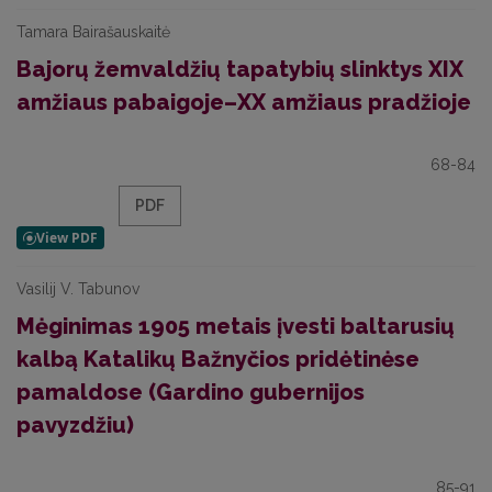
Tamara Bairašauskaitė
Bajorų žemvaldžių tapatybių slinktys XIX
amžiaus pabaigoje–XX amžiaus pradžioje
68-84
PDF
Vasilij V. Tabunov
Mėginimas 1905 metais įvesti baltarusių
kalbą Katalikų Bažnyčios pridėtinėse
pamaldose (Gardino gubernijos
pavyzdžiu)
85-91