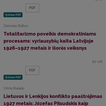
PDF
Zenonas Butkus
Totalitarizmo poveikis demokratiniams
procesams: vyriausybių kaita Latvijoje
1926–1927 metais ir išorės veiksnys
92-116
PDF
Vilma Bukaitė
Lietuvos ir Lenkijos konflikto paaštrėjimas
1927 metais: Józefas Piłsudskis kaip