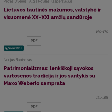
Petras Biveinis | Algis Povilas Kasperavičius
Lietuvos tautinės mažumos, valstybė ir
visuomenė XX–XXI amžių sandūroje
150-170
PDF
Nerijus Babinskas
Patrimonializmas: lenkiškoji sąvokos
vartosenos tradicija ir jos santykis su
Maxo Weberio samprata
171-188
PDF