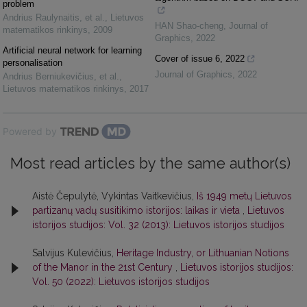
problem
Andrius Raulynaitis, et al.
,
Lietuvos
HAN Shao-cheng
,
Journal of
matematikos rinkinys
,
2009
Graphics
,
2022
Artificial neural network for learning
Cover of issue 6, 2022
personalisation
Journal of Graphics
,
2022
Andrius Berniukevičius, et al.
,
Lietuvos matematikos rinkinys
,
2017
Powered by
Most read articles by the same author(s)
Aistė Čepulytė, Vykintas Vaitkevičius,
Iš 1949 metų Lietuvos
partizanų vadų susitikimo istorijos: laikas ir vieta
,
Lietuvos
istorijos studijos: Vol. 32 (2013): Lietuvos istorijos studijos
Salvijus Kulevičius,
Heritage Industry, or Lithuanian Notions
of the Manor in the 21st Century
,
Lietuvos istorijos studijos:
Vol. 50 (2022): Lietuvos istorijos studijos