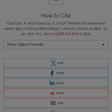
How to Cite
Čepulytė, A. and Kulevičius, S. (2012) “Netradicinė akademinė
vasara Sajų sodyboje Balandiškyje”,
Lietuvos istorijos studijos
, 30,
pp. 200–203. doi:
10.15388/LIS.2012.0.7434
.
More Citation Formats
post
share
share
share
mail