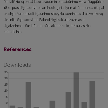
Radviliškio rajonas) tapo akademinio susibūrimo vieta. Rugpjūčio
18 d. prasidėjo sodybos archeologiniai tyrimai. Po dienos čia pat
pradėjo šurmuliuoti ir jaunimo stovykla-seminaras „Laisvės kovų
atmintis: Sajų sodybos Balandiškyje aktualizavimas ir
atgaivinimas“. Susibūrimo būta akademinio, tačiau visiškai
netradicinio.
References
Downloads