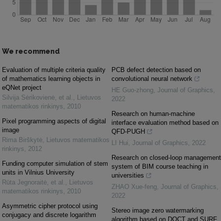
We recommend
Evaluation of multiple criteria quality
PCB defect detection based on
of mathematics learning objects in
convolutional neural network
eQNet project
HE Guo-zhong
,
Journal of Graphics
,
Silvija Sėrikovienė, et al.
,
Lietuvos
2022
matematikos rinkinys
,
2010
Research on human-machine
Pixel programming aspects of digital
interface evaluation method based on
image
QFD-PUGH
Rima Birškytė
,
Lietuvos matematikos
LI Hui
,
Journal of Graphics
,
2022
rinkinys
,
2012
Research on closed-loop management
Funding computer simulation of stem
system of BIM course teaching in
units in Vilnius University
universities
Rūta Jegnoraitė, et al.
,
Lietuvos
ZHAO Xue-feng
,
Journal of Graphics
,
matematikos rinkinys
,
2010
2022
Asymmetric cipher protocol using
Stereo image zero watermarking
conjugacy and discrete logarithm
algorithm based on DOCT and SURF