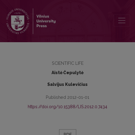
Netradicinė akademinė vasara Sajų sodyboje Balandiškyje
SCIENTIFIC LIFE
Aistė Čepulytė
Salvijus Kulevičius
Published 2012-01-01
https://doi.org/10.15388/LIS.2012.0.7434
PDF