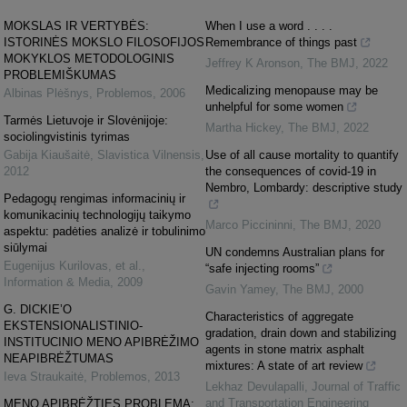
MOKSLAS IR VERTYBĖS:
When I use a word . . . .
ISTORINĖS MOKSLO FILOSOFIJOS
Remembrance of things past
MOKYKLOS METODOLOGINIS
Jeffrey K Aronson
,
The BMJ
,
2022
PROBLEMIŠKUMAS
Medicalizing menopause may be
Albinas Plėšnys
,
Problemos
,
2006
unhelpful for some women
Tarmės Lietuvoje ir Slovėnijoje:
Martha Hickey
,
The BMJ
,
2022
sociolingvistinis tyrimas
Gabija Kiaušaitė
,
Slavistica Vilnensis
,
Use of all cause mortality to quantify
2012
the consequences of covid-19 in
Nembro, Lombardy: descriptive study
Pedagogų rengimas informacinių ir
komunikacinių technologijų taikymo
Marco Piccininni
,
The BMJ
,
2020
aspektu: padėties analizė ir tobulinimo
siūlymai
UN condemns Australian plans for
Eugenijus Kurilovas, et al.
,
“safe injecting rooms”
Information & Media
,
2009
Gavin Yamey
,
The BMJ
,
2000
G. DICKIE’O
Characteristics of aggregate
EKSTENSIONALISTINIO-
gradation, drain down and stabilizing
INSTITUCINIO MENO APIBRĖŽIMO
agents in stone matrix asphalt
NEAPIBRĖŽTUMAS
mixtures: A state of art review
Ieva Straukaitė
,
Problemos
,
2013
Lekhaz Devulapalli
,
Journal of Traffic
and Transportation Engineering
MENO APIBRĖŽTIES PROBLEMA: