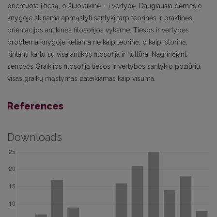
orientuota į tiesą, o šiuolaikinė – į vertybę. Daugiausia dėmesio
knygoje skiriama apmąstyti santykį tarp teorinės ir praktinės
orientacijos antikinės filosofijos vyksme. Tiesos ir vertybės
problema knygoje keliama ne kaip teorinė, o kaip istorinė,
kintanti kartu su visa antikos filosofija ir kultūra. Nagrinėjant
senovės Graikijos filosofiją tiesos ir vertybės santykio požiūriu,
visas graikų mąstymas pateikiamas kaip visuma.
References
Downloads