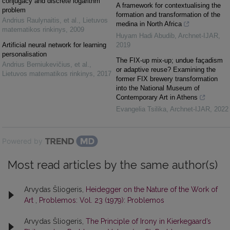
conjugacy and discrete logarithm
A framework for contextualising the
problem
formation and transformation of the
Andrius Raulynaitis, et al.
,
Lietuvos
medina in North Africa
matematikos rinkinys
,
2009
Huyam Hadi Abudib
,
Archnet-IJAR
,
Artificial neural network for learning
2019
personalisation
The FIX-up mix-up; undue façadism
Andrius Berniukevičius, et al.
,
or adaptive reuse? Examining the
Lietuvos matematikos rinkinys
,
2017
former FIX brewery transformation
into the National Museum of
Contemporary Art in Athens
Evangelia Tsilika
,
Archnet-IJAR
,
2022
Powered by
Most read articles by the same author(s)
Arvydas Šliogeris,
Heidegger on the Nature of the Work of
Art
,
Problemos: Vol. 23 (1979): Problemos
Arvydas Šliogeris,
The Principle of Irony in Kierkegaard’s