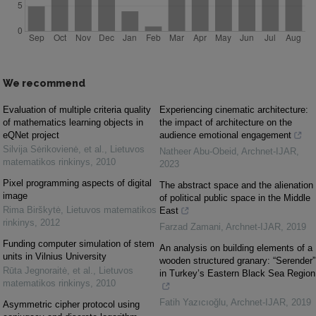
We recommend
Evaluation of multiple criteria quality
Experiencing cinematic architecture:
of mathematics learning objects in
the impact of architecture on the
eQNet project
audience emotional engagement
Silvija Sėrikovienė, et al.
,
Lietuvos
Natheer Abu-Obeid
,
Archnet-IJAR
,
matematikos rinkinys
,
2010
2023
Pixel programming aspects of digital
The abstract space and the alienation
image
of political public space in the Middle
Rima Birškytė
,
Lietuvos matematikos
East
rinkinys
,
2012
Farzad Zamani
,
Archnet-IJAR
,
2019
Funding computer simulation of stem
An analysis on building elements of a
units in Vilnius University
wooden structured granary: “Serender”
Rūta Jegnoraitė, et al.
,
Lietuvos
in Turkey’s Eastern Black Sea Region
matematikos rinkinys
,
2010
Fatih Yazıcıoğlu
,
Archnet-IJAR
,
2019
Asymmetric cipher protocol using