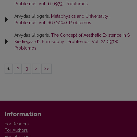
Problemos: Vol. 11 (1973): Problemos
Arvydas Šliogeris,
Metaphysics and Universality
,
Problemos: Vol. 66 (2004): Problemos
Arvydas Šliogeris,
The Concept of Aesthetic Existence in S.
Kierkegaard’s Philosophy
,
Problemos: Vol. 22 (1978):
Problemos
1
2
3
>
>>
Information
For Readers
For Authors
For Librarians