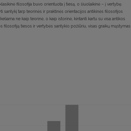
 klasikinė filosofija buvo orientuota į tiesą, o šiuolaikinė – į vertybę.
antykį tarp teorinės ir praktinės orientacijos antikinės filosofijos
iama ne kaip teorinė, o kaip istorinė, kintanti kartu su visa antikos
jos filosofiją tiesos ir vertybės santykio požiūriu, visas graikų mąstymas