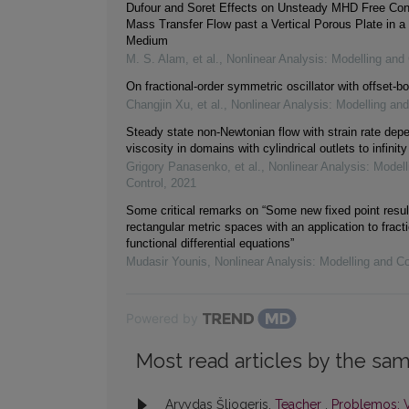
Dufour and Soret Effects on Unsteady MHD Free Con
Mass Transfer Flow past a Vertical Porous Plate in a
Medium
M. S. Alam, et al.
,
Nonlinear Analysis: Modelling and 
On fractional-order symmetric oscillator with offset-bo
Changjin Xu, et al.
,
Nonlinear Analysis: Modelling and
Steady state non-Newtonian flow with strain rate dep
viscosity in domains with cylindrical outlets to infinity
Grigory Panasenko, et al.
,
Nonlinear Analysis: Modell
Control
,
2021
Some critical remarks on “Some new fixed point resul
rectangular metric spaces with an application to fracti
functional differential equations”
Mudasir Younis
,
Nonlinear Analysis: Modelling and Co
Powered by
Most read articles by the sam
Arvydas Šliogeris,
Teacher
,
Problemos: V