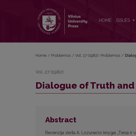
Dialogue of Truth and Value
HOME
ISSUES
Home
/
Problemos
/
Vol. 27 (1982): Problemos
/
Dialo
Vol. 27 (1982)
Dialogue of Truth and
Abstract
Recenzija skirta A. Lozuraičio knygai „Tiesa ir