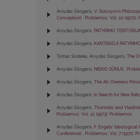
Arvydas Šliogeris,
V. Solovyov’s Philosop
Conception)
,
Problemos: Vol. 10 (1972):
Arvydas Šliogeris,
PATYRIMO TERITORIJ
Arvydas Šliogeris,
KANTIŠKOJI PATYRI
Tomas Sodeika, Arvydas Šliogeris,
The Ov
Arvydas Šliogeris,
NIEKIO SŪNUS
,
Proble
Arvydas Šliogeris,
The All-Oneness Princ
Arvydas Šliogeris,
In Search for New Rati
Arvydas Šliogeris,
Thomistic and Vladimi
Problemos: Vol. 12 (1973): Problemos
Arvydas Šliogeris,
F. Engels' Ideological H
Conference)
,
Problemos: Vol. 7 (1971): 