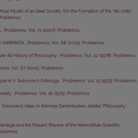
hical Model of an Ideal Society (On the Formation of the “All-Unity”
 Problemos
A
,
Problemos: Vol. 71 (2007): Problemos
MO SAMPRATA
,
Problemos: Vol. 68 (2005): Problemos
er-All History of Philosophy
,
Problemos: Vol. 22 (1978): Problemos
mos: Vol. 67 (2005): Problemos
iple in V. Solovyov’s Ontology
,
Problemos: Vol. 15 (1975): Problemos
onality
,
Problemos: Vol. 16 (1975): Problemos
r Solovyev’s Ideas in Adomas Dambrauskas-Jakštas’ Philosophy
,
eritage and the Present (Review of the Interinstitute Scientific
Problemos