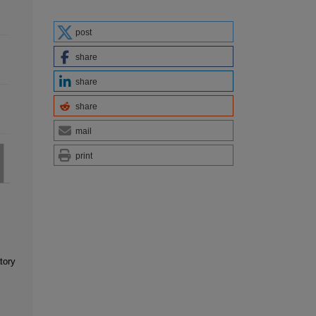
post
share
share
share
mail
print
tory