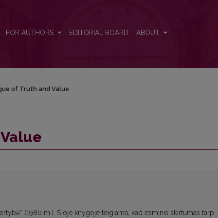
FOR AUTHORS
EDITORIAL BOARD
ABOUT
gue of Truth and Value
 Value
 vertybė“ (1980 m.). Šioje knygoje teigiama, kad esminis skirtumas tarp