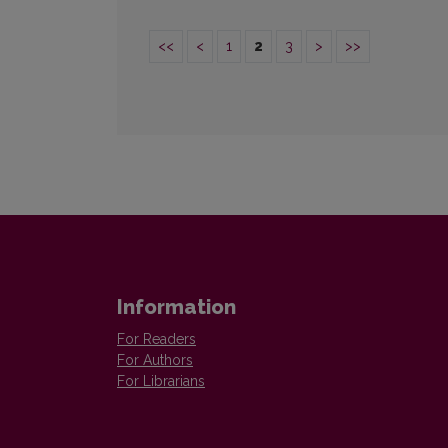
<<
<
1
2
3
>
>>
Information
For Readers
For Authors
For Librarians