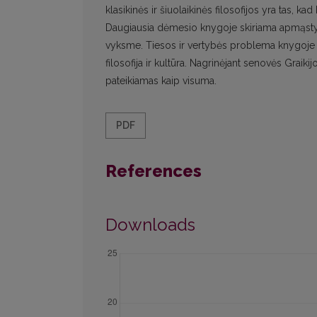
klasikinės ir šiuolaikinės filosofijos yra tas, kad
Daugiausia dėmesio knygoje skiriama apmąstyti s
vyksme. Tiesos ir vertybės problema knygoje kel
filosofija ir kultūra. Nagrinėjant senovės Graiki
pateikiamas kaip visuma.
PDF
References
Downloads