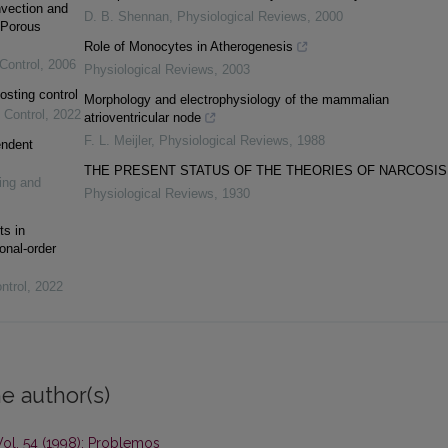
vection and
D. B. Shennan
,
Physiological Reviews
,
2000
 Porous
Role of Monocytes in Atherogenesis
Control
,
2006
Physiological Reviews
,
2003
osting control
Morphology and electrophysiology of the mammalian
 Control
,
2022
atrioventricular node
F. L. Meijler
,
Physiological Reviews
,
1988
endent
THE PRESENT STATUS OF THE THEORIES OF NARCOSIS
ing and
Physiological Reviews
,
1930
ts in
onal-order
ntrol
,
2022
e author(s)
ol. 54 (1998): Problemos