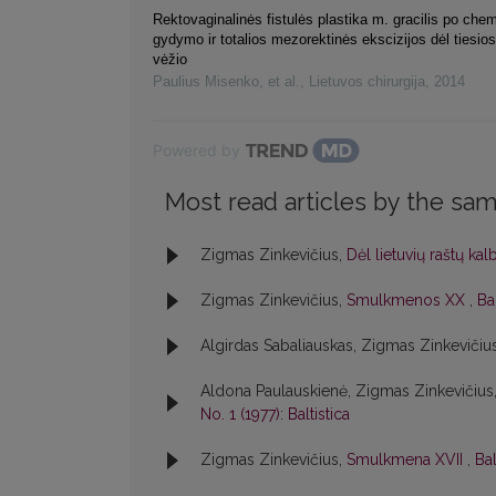
Rektovaginalinės fistulės plastika m. gracilis po che
gydymo ir totalios mezorektinės ekscizijos dėl tiesio
vėžio
Paulius Misenko, et al.
,
Lietuvos chirurgija
,
2014
Powered by
Most read articles by the sam
Zigmas Zinkevičius,
Dėl lietuvių raštų ka
Zigmas Zinkevičius,
Smulkmenos XX
,
Bal
Algirdas Sabaliauskas, Zigmas Zinkevičiu
Aldona Paulauskienė, Zigmas Zinkevičius
No. 1 (1977): Baltistica
Zigmas Zinkevičius,
Smulkmena XVII
,
Bal