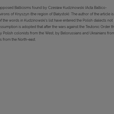
f supposed Balticisms found by Czesław Kudzinowski (Acta Baltico-
nvirons of Knyszyn (the region of Białystok). The author of the article is
f the words in Kudzinowski's list have entered the Polish dialects not
assumption is adopted that after the wars against the Teutonic Order th
y Polish colonists from the West, by Belorussians and Ukrai­nians fro
ns from the North-east.