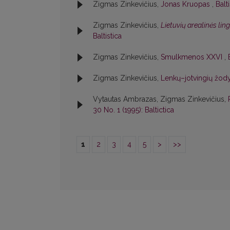
Zigmas Zinkevičius,
Jonas Kruopas
,
Balt
Zigmas Zinkevičius,
Lietuvių arealinės lin
Baltistica
Zigmas Zinkevičius,
Smulkmenos XXVI
,
Zigmas Zinkevičius,
Lenkų–jotvingių žody
Vytautas Ambrazas, Zigmas Zinkevičius,
30 No. 1 (1995): Baltictica
1
2
3
4
5
>
>>