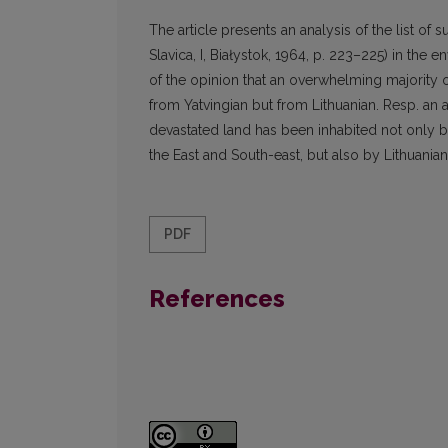
The article presents an analysis of the list o
Slavica, I, Białystok, 1964, p. 223–225) in the e
of the opinion that an overwhelming majority o
from Yatvingian but from Lithua­nian. Resp. an 
devasta­ted land has been inhabited not only b
the East and South-east, but also by Lithuania
PDF
References