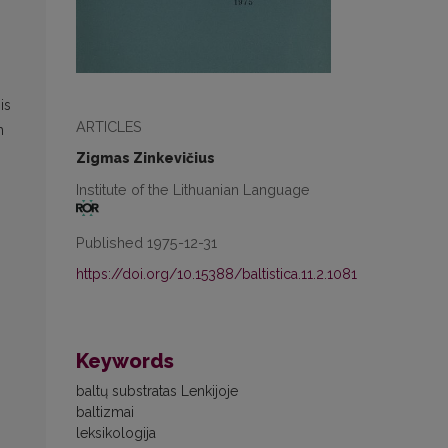
is
ARTICLES
m
Zigmas Zinkevičius
Institute of the Lithuanian Language
Published 1975-12-31
https://doi.org/10.15388/baltistica.11.2.1081
Keywords
baltų substratas Lenkijoje
baltizmai
leksikologija