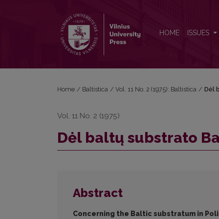
Dėl baltų substrato Balstogės vaivadijoje (Lenkijoje)
HOME
ISSUES
Home
/
Baltistica
/
Vol. 11 No. 2 (1975): Baltistica
/
Dėl 
Vol. 11 No. 2 (1975)
Dėl baltų substrato Ba
Abstract
Concerning the Baltic substratum in Poli