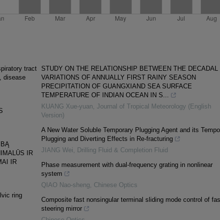
piratory tract
STUDY ON THE RELATIONSHIP BETWEEN THE DECADAL
e, disease
VARIATIONS OF ANNUALLY FIRST RAINY SEASON
PRECIPITATION OF GUANGXIAND SEA SURFACE
TEMPERATURE OF INDIAN OCEAN IN S...
KUANG Xue-yuan
,
Journal of Tropical Meteorology (English
S
Version)
A New Water Soluble Temporary Plugging Agent and its Tempo
Plugging and Diverting Effects in Re-fracturing
YBĄ
JIANG Wei
,
Drilling Fluid & Completion Fluid
IMALŪS IR
AI IR
Phase measurement with dual-frequency grating in nonlinear
system
QIAO Nao-sheng
,
Chinese Optics
lvic ring
Composite fast nonsingular terminal sliding mode control of fas
steering mirror
Chinese Optics