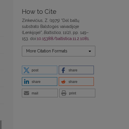
How to Cite
Zinkevičius, Z. (1975) “Dėl baltų
substrato Balstogės vaivadijoje
(Lenkijoje)”,
Baltistica
, 11(2), pp. 149–
153. doi:
10.15388/baltistica.11.2.1081
.
More Citation Formats
post
share
share
share
mail
print