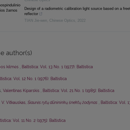
mospindulinio
Design of a radiometric calibration light source based on a fre
sios žarnos
reflector
TIAN Jie-wen
,
Chinese Optics
,
2022
e author(s)
lbos kilmės
,
Baltistica: Vol. 13 No. 1 (1977): Baltistica
tistica: Vol. 12 No. 1 (1976): Baltistica
s,
Valentinas Kiparskis
,
Baltistica: Vol. 21 No. 1 (1985): Baltistica
,
V. Vitkauskas,
Šiaurės rytų dūnininkų šnektų žodynas
,
Baltistica: Vol. 1
tistica: Vol. 11 No. 2 (1975): Baltistica