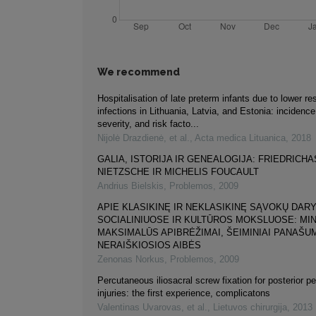
We recommend
Hospitalisation of late preterm infants due to lower res
infections in Lithuania, Latvia, and Estonia: incidenc
severity, and risk facto...
Nijolė Drazdienė, et al.
,
Acta medica Lituanica
,
2018
GALIA, ISTORIJA IR GENEALOGIJA: FRIEDRICHA
NIETZSCHE IR MICHELIS FOUCAULT
Andrius Bielskis
,
Problemos
,
2009
APIE KLASIKINĘ IR NEKLASIKINĘ SĄVOKŲ DAR
SOCIALINIUOSE IR KULTŪROS MOKSLUOSE: MIN
MAKSIMALŪS APIBRĖŽIMAI, ŠEIMINIAI PANAŠUM
NERAIŠKIOSIOS AIBĖS
Zenonas Norkus
,
Problemos
,
2009
Percutaneous iliosacral screw fixation for posterior pe
injuries: the first experience, complicatons
Valentinas Uvarovas, et al.
,
Lietuvos chirurgija
,
2013