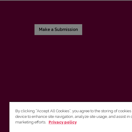
Make a Submission
By clicking “Accept All Cookies”, you agree to the storing of cookies
device to enhance site navigation, analyze site usage, and assist in 
Vilnius University Press
marketing efforts.
Privacy policy
Tel. +370 5 268 7184, E-mail:
info@leidykla.vu.lt