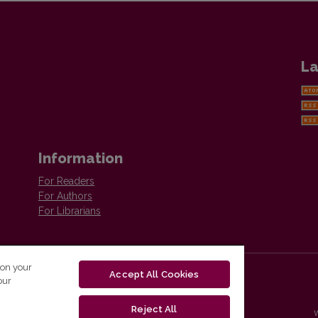
La
Information
For Readers
For Authors
For Librarians
 on your
Accept All Cookies
our
Reject All