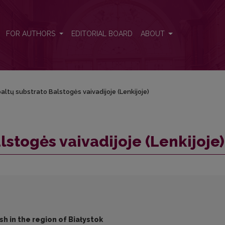
FOR AUTHORS
EDITORIAL BOARD
ABOUT
baltų substrato Balstogės vaivadijoje (Lenkijoje)
lstogės vaivadijoje (Lenkijoje)
sh in the region of Białystok