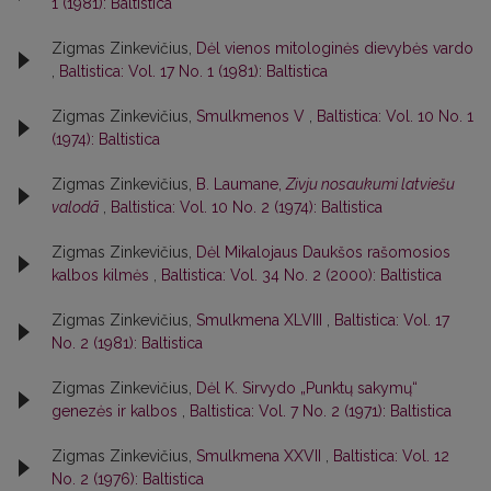
1 (1981): Baltistica
Zigmas Zinkevičius,
Dėl vienos mitologinės dievybės vardo
,
Baltistica: Vol. 17 No. 1 (1981): Baltistica
Zigmas Zinkevičius,
Smulkmenos V
,
Baltistica: Vol. 10 No. 1
(1974): Baltistica
Zigmas Zinkevičius,
B. Laumane,
Zivju nosaukumi latviešu
valodā
,
Baltistica: Vol. 10 No. 2 (1974): Baltistica
Zigmas Zinkevičius,
Dėl Mikalojaus Daukšos rašomosios
kalbos kilmės
,
Baltistica: Vol. 34 No. 2 (2000): Baltistica
Zigmas Zinkevičius,
Smulkmena XLVIII
,
Baltistica: Vol. 17
No. 2 (1981): Baltistica
Zigmas Zinkevičius,
Dėl K. Sirvydo „Punktų sakymų“
genezės ir kalbos
,
Baltistica: Vol. 7 No. 2 (1971): Baltistica
Zigmas Zinkevičius,
Smulkmena XXVII
,
Baltistica: Vol. 12
No. 2 (1976): Baltistica