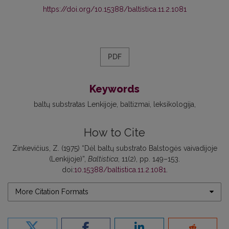
https://doi.org/10.15388/baltistica.11.2.1081
PDF
Keywords
baltų substratas Lenkijoje
baltizmai
leksikologija
How to Cite
Zinkevičius, Z. (1975) “Dėl baltų substrato Balstogės vaivadijoje
(Lenkijoje)”,
Baltistica
, 11(2), pp. 149–153.
doi:
10.15388/baltistica.11.2.1081
.
More Citation Formats