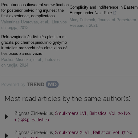
Percutaneous iliosacral screw fixation
Complicity and Indifference in Eastern
for posterior pelvic ring injuries: the
Europe under Nazi Rule
first experience, complicatons
Mary Fulbrook
,
Journal of Perpetrator
Valentinas Uvarovas, et al.
,
Lietuvos
Research
,
2021
chirurgija
,
2013
Rektovaginalinės fistulės plastika m.
gracilis po chemospindulinio gydymo
ir totalios mezorektinės ekscizijos dėl
tiesiosios žarnos vėžio
Paulius Misenko, et al.
,
Lietuvos
chirurgija
,
2014
Powered by
Most read articles by the same author(s)
Zigmas Zinkevičius,
Smulkmena LVI
,
Baltistica: Vol. 20 No.
1 (1984): Baltistica
Zigmas Zinkevičius,
Smulkmena XLVII
,
Baltistica: Vol. 17 No.