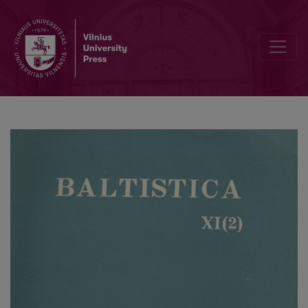
Dėl baltų substrato Balstogės vaivadijoje (Lenkijoje)