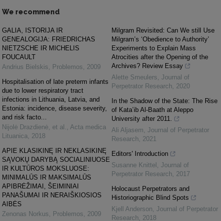
We recommend
GALIA, ISTORIJA IR
Milgram Revisited: Can We still Use
GENEALOGIJA: FRIEDRICHAS
Milgram’s ‘Obedience to Authority’
NIETZSCHE IR MICHELIS
Experiments to Explain Mass
FOUCAULT
Atrocities after the Opening of the
Archives? Review Essay
Andrius Bielskis
,
Problemos
,
2009
Alette Smeulers
,
Journal of
Hospitalisation of late preterm infants
Perpetrator Research
,
2020
due to lower respiratory tract
infections in Lithuania, Latvia, and
In the Shadow of the State: The Rise
Estonia: incidence, disease severity,
of Kata’ib Al-Baath at Aleppo
and risk facto...
University after 2011.
Nijolė Drazdienė, et al.
,
Acta medica
Ali Aljasem
,
Journal of Perpetrator
Lituanica
,
2018
Research
,
2021
APIE KLASIKINĘ IR NEKLASIKINĘ
Editors' Introduction
SĄVOKŲ DARYBĄ SOCIALINIUOSE
Susanne Knittel
,
Journal of
IR KULTŪROS MOKSLUOSE:
Perpetrator Research
,
2017
MINIMALŪS IR MAKSIMALŪS
APIBRĖŽIMAI, ŠEIMINIAI
Holocaust Perpetrators and
PANAŠUMAI IR NERAIŠKIOSIOS
Historiographic Blind Spots
AIBĖS
Kjell Anderson
,
Journal of Perpetrator
Zenonas Norkus
,
Problemos
,
2009
Research
,
2018