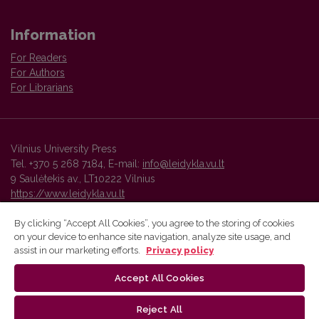
Information
For Readers
For Authors
For Librarians
Vilnius University Press
Tel. +370 5 268 7184, E-mail:
info@leidykla.vu.lt
9 Saulėtekis av., LT10222 Vilnius
https://www.leidykla.vu.lt
By clicking “Accept All Cookies”, you agree to the storing of cookies
on your device to enhance site navigation, analyze site usage, and
Vilnius University Press platform and metadata are distributed by
assist in our marketing efforts.
Privacy policy
Creative Commons International License
.
Accept All Cookies
Reject All