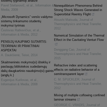
sistemų lyginamoji analizė
Pavel Stefanovič, et al.
,
Information &
Nonequilibrium Phenomena Behind
Media
,
2009
Strong Shock Waves Generated in
Superorbital Reentry Flight
„Microsoft Dynamics” verslo valdymo
Atsushi Matsuda
,
Journal of
sistemų tinkamumo studentų
Thermophysics and Heat Transfer
,
mokymui tyrimas
2012
Česlovas Ratkevičius, et al.
,
Information & Media
,
2012
Numerical Simulation of the Thermal
Effect in the Cavitating Venturi Flow
PENSIJŲ KAUPIMO SUTARTIS:
TEORINIAI IR PRAKTINIAI
Donggang Cao
,
Journal of
ASPEKTAI
Thermophysics and Heat Transfer
,
A. Daukšienė
,
Teisė
,
2014
2015
Skaitmeninės mokymo(si) išteklių ir
Refractive index and scattering
paslaugų bibliotekos sudedamųjų
effects on radiative behavior of a
dalių daugkartinio naudojimo(si) gairės
semitransparent layer
(anglų k.)
C. M. SPUCKLER
,
Journal of
Eugenijus Kurilovas, et al.
,
Thermophysics and Heat Transfer
,
Information & Media
,
2008
2012
Mixing of multiple coflowing confined
laminar streams
GEORGE C. VRADIS
,
Journal of