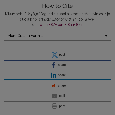
How to Cite
Mikučionis, P. (1983) “Pagrindinis kapitalizmo prieštaravimas ir jo
šiuolaikinė išraiška”,
Ekonomika
, 24, pp. 87–94.
doi:
10.15388/Ekon.1983.15873
.
More Citation Formats
post
share
share
share
mail
print