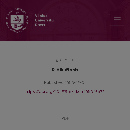
Pagrindinis kapitalizmo prieštaravimas ir jo šiuolaikinė išraiška
ARTICLES
P. Mikučionis
Published 1983-12-01
https://doi.org/10.15388/Ekon.1983.15873
PDF