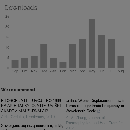
Downloads
We recommend
FILOSOFIJA LIETUVOJE PO 1989:
Unified Wien's Displacement Law in
KĄ APIE TAI BYLOJA LIETUVIŠKI
Terms of Logarithmic Frequency or
AKADEMINIAI ŽURNALAI?
Wavelength Scale
Aldis Gedutis
,
Problemos
,
2010
Z. M. Zhang
,
Journal of
Thermophysics and Heat Transfer
,
Saviorganizuojančių neuroninių tinklų
2012