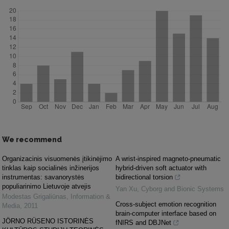
We recommend
Organizacinis visuomenės įtikinėjimo
A wrist-inspired magneto-pneumatic
tinklas kaip socialinės inžinerijos
hybrid-driven soft actuator with
instrumentas: savanorystės
bidirectional torsion
populiarinimo Lietuvoje atvejis
Yan Xu
,
Cyborg and Bionic Systems
Modestas Grigaliūnas
,
Information &
Cross-subject emotion recognition
Media
,
2011
brain-computer interface based on
JÖRNO RÜSENO ISTORINĖS
fNIRS and DBJNet