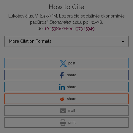
How to Cite
Lukoševičius, V. (1973) “M. Lozoraičio socialinės ekonominės
pažiūros”,
Ekonomika
, 12(1), pp. 31–38.
doi:
10.15388/Ekon.1973.15949
.
More Citation Formats
post
share
share
share
mail
print