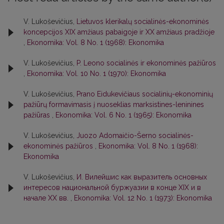
V. Lukoševičius,
Lietuvos klerikalų socialinės-ekonominės
koncepcijos XIX amžiaus pabaigoje ir XX amžiaus pradžioje
,
Ekonomika: Vol. 8 No. 1 (1968): Ekonomika
V. Lukoševičius,
P. Leono socialinės ir ekonominės pažiūros
,
Ekonomika: Vol. 10 No. 1 (1970): Ekonomika
V. Lukoševičius,
Prano Eidukevičiaus socialinių-ekonominių
pažiūrų formavimasis į nuoseklias marksistines-leninines
pažiūras
,
Ekonomika: Vol. 6 No. 1 (1965): Ekonomika
V. Lukoševičius,
Juozo Adomaičio-Šerno socialinės-
ekonominės pažiūros
,
Ekonomika: Vol. 8 No. 1 (1968):
Ekonomika
V. Lukoševičius,
И. Вилейшис как выразитель основных
интересов национальной буржуазии в конце XIX и в
начале ХХ вв.
,
Ekonomika: Vol. 12 No. 1 (1973): Ekonomika