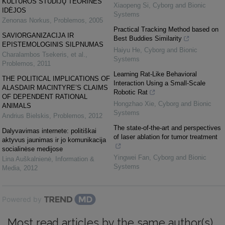
KULTŪROS STUDIJŲ TEORINĖS
Xiaopeng Si
,
Cyborg and Bionic
IDĖJOS
Systems
Zenonas Norkus
,
Problemos
,
2005
Practical Tracking Method based on
SAVIORGANIZACIJA IR
Best Buddies Similarity
EPISTEMOLOGINIS SILPNUMAS
Haiyu He
,
Cyborg and Bionic
Charalambos Tsekeris, et al.
,
Systems
Problemos
,
2011
Learning Rat-Like Behavioral
THE POLITICAL IMPLICATIONS OF
Interaction Using a Small-Scale
ALASDAIR MACINTYRE’S CLAIMS
Robotic Rat
OF DEPENDENT RATIONAL
Hongzhao Xie
,
Cyborg and Bionic
ANIMALS
Systems
Andrius Bielskis
,
Problemos
,
2012
The state-of-the-art and perspectives
Dalyvavimas internete: politiškai
of laser ablation for tumor treatment
aktyvus jaunimas ir jo komunikacija
socialinėse medijose
Yingwei Fan
,
Cyborg and Bionic
Lina Auškalnienė
,
Information &
Systems
Media
,
2012
Powered by
Most read articles by the same author(s)