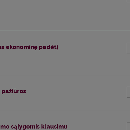
sės ekonominę padėtį
 pažiūros
zmo sąlygomis klausimu