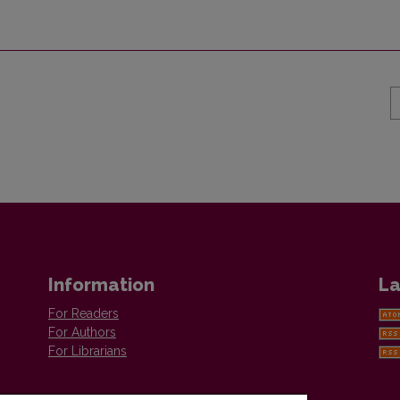
Information
La
For Readers
For Authors
For Librarians