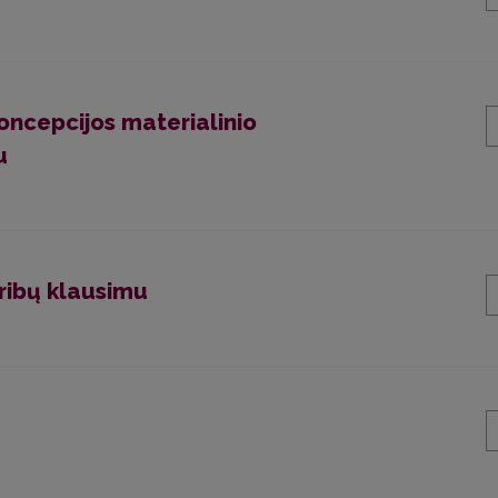
koncepcijos materialinio
u
ribų klausimu