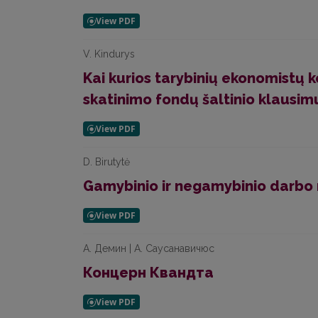
V. Kindurys
Kai kurios tarybinių ekonomistų 
skatinimo fondų šaltinio klausim
D. Birutytė
Gamybinio ir negamybinio darbo 
А. Демин | А. Саусанавичюс
Концерн Квандта