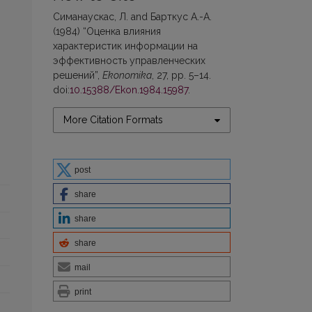
Симанаускас, Л. and Барткус A.-A.
(1984) “Оценка влияния
характеристик информации на
эффективность управленческих
решений”,
Ekonomika
, 27, pp. 5–14.
doi:
10.15388/Ekon.1984.15987
.
More Citation Formats
post
share
share
share
mail
print