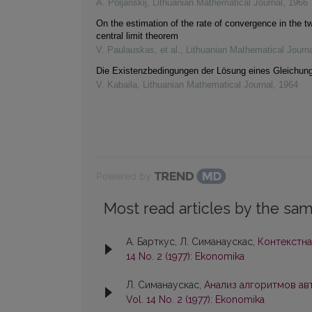
A. Poljanskij
,
Lithuanian Mathematical Journal
,
1966
On the estimation of the rate of convergence in the 
central limit theorem
V. Paulauskas, et al.
,
Lithuanian Mathematical Journa
Die Existenzbedingungen der Lösung eines Gleichu
V. Kabaila
,
Lithuanian Mathematical Journal
,
1964
Powered by
Most read articles by the sam
А. Барткус, Л. Симанаускас,
Контекстна
14 No. 2 (1977): Ekonomika
Л. Симанаускас,
Анализ алгоритмов а
Vol. 14 No. 2 (1977): Ekonomika