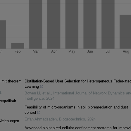
limit theorem
Distillation-Based User Selection for Heterogeneous Feder-ate
Learning
1
Bowen Li, et al.
,
International Journal of Network Dynamics an
Intelligence
,
2024
egrallimit
Feasibility of micro-organisms in soil bioremediation and dust
control
Erfan Ahmadzadeh
,
Biogeotechnics
,
2024
Gleichungen
Advanced bioinspired cellular confinement systems for improv