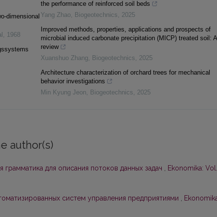
the performance of reinforced soil beds
Yang Zhao
,
Biogeotechnics
,
2025
two-dimensional
Improved methods, properties, applications and prospects of
l
,
1968
microbial induced carbonate precipitation (MICP) treated soil: A
review
ngssystems
Xuanshuo Zhang
,
Biogeotechnics
,
2025
Architecture characterization of orchard trees for mechanical
behavior investigations
Min Kyung Jeon
,
Biogeotechnics
,
2025
e author(s)
я грамматика для описания потоков данных задач
,
Ekonomika: Vol
втоматизированных систем управления предприятиями
,
Ekonomika