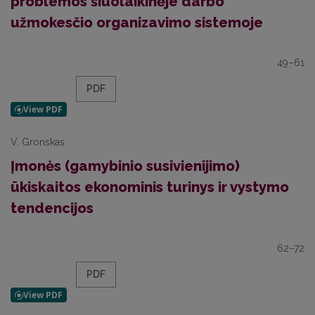
problemos šiuolaikinėje darbo
užmokesčio organizavimo sistemoje
49–61
PDF
V. Gronskas
Įmonės (gamybinio susivienijimo)
ūkiskaitos ekonominis turinys ir vystymo
tendencijos
62–72
PDF