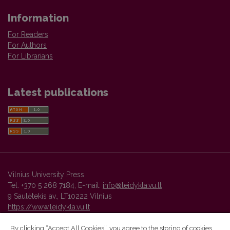
Information
For Readers
For Authors
For Librarians
Latest publications
Vilnius University Press
Tel. +370 5 268 7184, E-mail:
info@leidykla.vu.lt
9 Saulėtekis av., LT10222 Vilnius
https://www.leidykla.vu.lt
By clicking “Accept All Cookies”, you agree to the storing of cookies