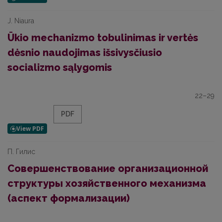
J. Niaura
Ūkio mechanizmo tobulinimas ir vertės
dėsnio naudojimas išsivysčiusio
socializmo sąlygomis
22–29
PDF
П. Гилис
Совершенствование организационной
структуры хозяйственного механизма
(аспект формализации)