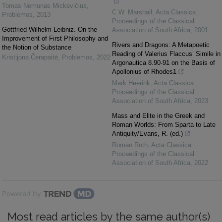
Tomas Nemunas Mickevičius
,
C.W. Marshall
,
Acta Classica :
Problemos
,
2013
Proceedings of the Classical
Gottfried Wilhelm Leibniz. On the
Association of South Africa
,
2001
Improvement of First Philosophy and
Rivers and Dragons: A Metapoetic
the Notion of Substance
Reading of Valerius Flaccus’ Simile in
Kristijona Čerapaitė
,
Problemos
,
2022
Argonautica 8.90-91 on the Basis of
Apollonius of Rhodes1
Mark Heerink
,
Acta Classica :
Proceedings of the Classical
Association of South Africa
,
2023
Mass and Elite in the Greek and
Roman Worlds: From Sparta to Late
Antiquity/Evans, R. (ed.)
Roman Roth
,
Acta Classica :
Proceedings of the Classical
Association of South Africa
,
2022
Powered by
Most read articles by the same author(s)