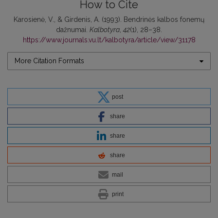
How to Cite
Karosienė, V., & Girdenis, A. (1993). Bendrinės kalbos fonemų
dažnumai.
Kalbotyra
,
42
(1), 28–38.
https://www.journals.vu.lt/kalbotyra/article/view/31178
More Citation Formats
post
share
share
share
mail
print