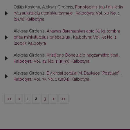
Otilija Kosienė, Aleksas Girdenis,
Fonologinis šalutinis kirtis
rytų aukštaičių uteniškių tarmėje
,
Kalbotyra: Vol. 30 No. 1
(1979): Kalbotyra
Aleksas Girdenis,
Antanas Baranauskas apie [k], [g] tembrą
prieš minkštuosius priebalsius
,
Kalbotyra: Vol. 53 No. 1
(2004): Kalbotyra
Aleksas Girdenis,
Kristijono Donelaičio hegzametro tipai
,
Kalbotyra: Vol. 42 No. 1 (1993): Kalbotyra
Aleksas Girdenis,
Dvikirčiai žodžiai M. Daukšos “Postilėje”
,
Kalbotyra: Vol. 35 No. 1 (1984): Kalbotyra
<<
<
1
2
3
>
>>