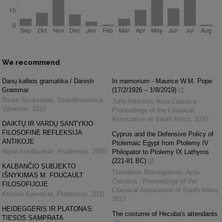
We recommend
Danų kalbos gramatika / Danish
In memorium - Maurice W.M. Pope
Grammar
(17/2/1926 – 1/8/2019)
Birutė Spraunienė
,
Scandinavistica
John Atkinson
,
Acta Classica :
Vilnensis
,
2019
Proceedings of the Classical
Association of South Africa
,
2020
DAIKTŲ IR VARDŲ SANTYKIO
FILOSOFINĖ REFLEKSIJA
Cyprus and the Defensive Policy of
ANTIKOJE
Ptolemaic Egypt from Ptolemy IV
Nijolė Aukštuolytė
,
Problemos
,
2005
Philopator to Ptolemy IX Lathyros
(221-81 BC)
KALBANČIO SUBJEKTO
Theodoros Mavrogiannis
,
Acta
IŠNYKIMAS M. FOUCAULT
Classica : Proceedings of the
FILOSOFIJOJE
Classical Association of South Africa
,
Kristina Karvelytė
,
Problemos
,
2011
2023
HEIDEGGERIS IR PLATONAS:
The costume of Hecuba's attendants
TIESOS SAMPRATA