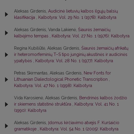
Aleksas Girdenis,
Audicinė lietuvių kalbos ilgųjų balsių
klasifikacija
,
Kalbotyra: Vol. 29 No. 1 (1978): Kalbotyra
Aleksas Girdenis, Vanda Lakienė,
Šiaurės žemaičių
kalbėjimo tempas
,
Kalbotyra: Vol. 27 No. 1 (1976): Kalbotyra
Regina Kubiliūtė, Aleksas Girdenis,
Šiaurės žemaičių afrikatų
ir heteromorfeminių T–S tipo junginių akustinės ir audicinės
ypatybės
,
Kalbotyra: Vol. 28 No. 1 (1977): Kalbotyra
Petras Skirmantas, Aleksas Girdenis,
New Fonts for
Lithuanian Dialectological Phonetic Transcription
,
Kalbotyra: Vol. 47 No. 1 (1998): Kalbotyra
Vida Karosienė, Aleksas Girdenis,
Bendrinės kalbos žodžio
ir skiemens statistinė struktūra
,
Kalbotyra: Vol. 41 No. 1
(1990): Kalbotyra
Aleksas Girdenis,
Įdomus kirčiavimo atvejis F. Kuršaičio
gramatikoje
,
Kalbotyra: Vol. 54 No. 1 (2005): Kalbotyra