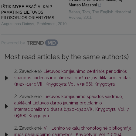
Matteo Mazzoni
IŠTIKIMYBĖ ESAČIAI KAIP
Behan, Tom
,
The English Historical
PAMATINIS LIETUVOS
Review
,
2011
FILOSOFIJOS ORIENTYRAS
Augustinas Dainys
,
Problemos
,
2010
Powered by
Most read articles by the same author(s)
Ž. Zaveckienė,
Lietuvos komjaunimo centrinės periodinės
spaudos leidimas ir platinimas buržuazijos diktatūros metais
(1923–1940.VI)
,
Knygotyra: Vol. 5 (1966): Knygotyra
Ž. Zaveckienė,
Lietuvos komjaunimo spaudos vaidmuo,
auklėjant Lietuvos darbo jaunimą proletarinio
internacionalizmo dvasia (1920–1940.VI)
,
Knygotyra: Vol. 7
(1968): Knygotyra
Ž. Zaveckienė,
V. I. Lenino veikalų chronologinė bibliografija
ir jos panaudojimo galimybės
,
Knygotyra: Vol. 3 (1964):