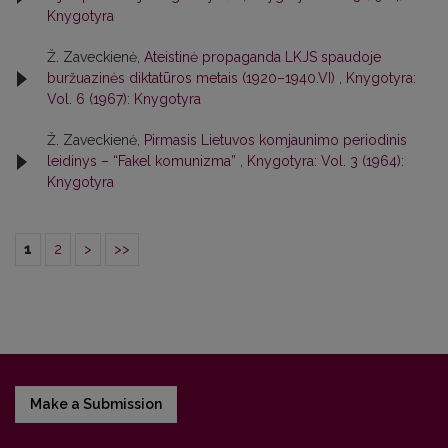
Knygotyra
Ž. Zaveckienė,
Ateistinė propaganda LKJS spaudoje
buržuazinės diktatūros metais (1920–1940.VI)
,
Knygotyra:
Vol. 6 (1967): Knygotyra
Ž. Zaveckienė,
Pirmasis Lietuvos komjaunimo periodinis
leidinys – “Fakel komunizma”
,
Knygotyra: Vol. 3 (1964):
Knygotyra
1
2
>
>>
Make a Submission