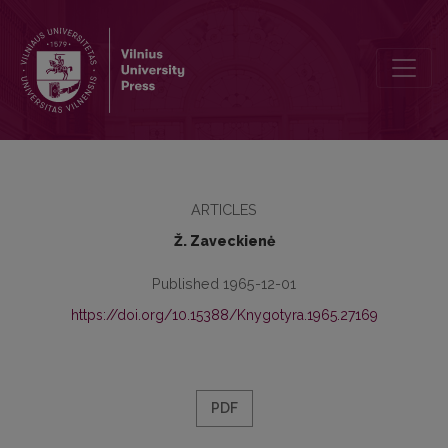
Lietuvos komjaunimo spaudos atgaivinimas. Laikraštis „Jaunasis ko
ARTICLES
Ž. Zaveckienė
Published 1965-12-01
https://doi.org/10.15388/Knygotyra.1965.27169
PDF