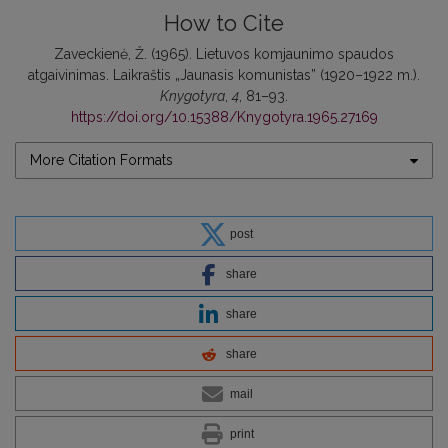
How to Cite
Zaveckienė, Ž. (1965). Lietuvos komjaunimo spaudos
atgaivinimas. Laikraštis „Jaunasis komunistas” (1920–1922 m.).
Knygotyra
,
4
, 81–93.
https://doi.org/10.15388/Knygotyra.1965.27169
More Citation Formats
post
share
share
share
mail
print