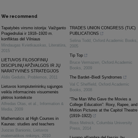
We recommend
Tapatybės virsmo istorija: Vaižganto
TRADES UNION CONGRESS (TUC)
Pragiedruliai ir 1918–1920 m.
PUBLICATIONS
konfliktas dėl Vilniaus
Selina Todd
,
Oxford Academic Books
,
Mindaugas Kvietkauskas
,
Literatūra
,
2005
2015
Tip Top
LIETUVOS FILOSOFINIŲ
Bruce Vermazen
,
Oxford Academic
DISCIPLINŲ APŽVALGOS IR JŲ
Books
,
2009
NARATYVINĖS STRATEGIJOS
Aldis Gedutis
,
Problemos
,
2011
The Bardet–Biedl Syndromes
Val C Sheffield
,
Oxford Academic
Lietuvos kompiuterininkų sąjungos
Books
,
2008
veikla informacinės visuomenės
plėtros kontekste
“The Man Who Gave the Movies a
Alfredas Otas, et al.
,
Information &
College Education”: Roxy, Rapee, and
Media
,
2009
Motion Pictures at the Capitol Theatre
(1919–1922)
Mathematics at High Courses in
Ross Melnick
,
Columbia University
Kaunas: studies and teachers
Press
,
2014
Juozas Banionis
,
Lietuvos
matematikos rinkinys
,
2010
Livorno all'ombra del fascio, by