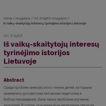
Home
/
Knygotyra
/
Vol. 6 (1967): Knygotyra
/
Iš vaikų-skaitytojų interesų tyrinėjimo istorijos Lietuvoje
Vol. 6 (1967)
Iš vaikų-skaitytojų interesų
tyrinėjimo istorijos
Lietuvoje
Abstract
Среди проблем внеклассного чтения детей, которыми
занимались досоветская литовская педагогика и
библиотековедение, была также проблема изучения
читателей. В статье, основанной на материалах периода