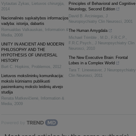
Vytautas Zykas
,
Lietuvos chirurgija
,
Principles of Behavioral and Cognitive
2014
Neurology, Second Edition
David B. Arciniegas
,
J
Nacionalinės sąskaitybos informacijos
Neuropsychiatry Clin Neurosci
,
2001
vadyba: istorija, dabartis
Romualdas Valkauskas
,
Information &
The Human Amygdala
Media
,
2008
Michael Trimble , M.D., F.R.C.P.,
F.R.C.Psych.
,
J Neuropsychiatry Clin
UNITY IN ANCIENT AND MODERN
Neurosci
,
2010
PHILOSOPHY AND THE
HYPOTHESIS OF UNIVERSAL
The New Executive Brain: Frontal
HISTORY
Lobes in a Complex World
Burt C. Hopkins
,
Problemos
,
2012
Tara T. Lineweaver
,
J Neuropsychiatry
Clin Neurosci
,
2011
Lietuvos mokslininkų komunikacija:
mokslo kūriniams publikuoti
pasirenkamų mokslo leidinių atvejo
studija
Renata Matkevičienė
,
Information &
Media
,
2009
Powered by