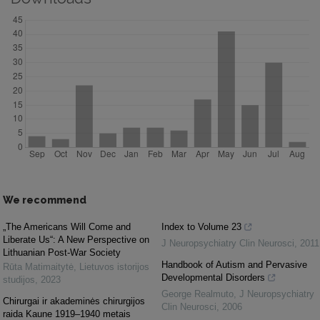
We recommend
„The Americans Will Come and
Index to Volume 23
Liberate Us“: A New Perspective on
J Neuropsychiatry Clin Neurosci
,
2011
Lithuanian Post-War Society
Handbook of Autism and Pervasive
Rūta Matimaitytė
,
Lietuvos istorijos
Developmental Disorders
studijos
,
2023
George Realmuto
,
J Neuropsychiatry
Chirurgai ir akademinės chirurgijos
Clin Neurosci
,
2006
raida Kaune 1919–1940 metais