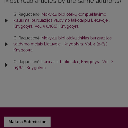
Most read articles by the same author(s)
G. Raguotienė,
Mokyklų bibliotekų komplektavimo
klausimai buržuazijos valdymo laikotarpiu Lietuvoje
,
Knygotyra: Vol. 5 (1966): Knygotyra
G. Raguotienė,
Mokyklų bibliotekų tinklas burzuazijos
valdymo metais Lietuvoje
,
Knygotyra: Vol. 4 (1965):
Knygotyra
G. Raguotienė,
Leninas ir biblioteka
,
Knygotyra: Vol. 2
(1962): Knygotyra
Make a Submission