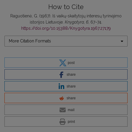
How to Cite
Raguotienė, G. (1967). Iš vaikų-skaitytojų interesų tyrinėjimo
istorijos Lietuvoje.
Knygotyra
,
6
, 67–74.
https://doi.org/10.15388/Knygotyra.1967.27179
More Citation Formats
post
share
share
share
mail
print