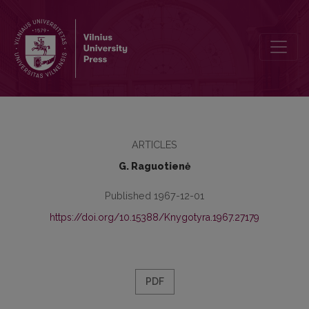
Iš vaikų-skaitytojų interesų tyrinėjimo istorijos Lietuvoje
ARTICLES
G. Raguotienė
Published 1967-12-01
https://doi.org/10.15388/Knygotyra.1967.27179
PDF