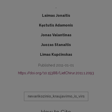
-
Laimas Jonaitis
Kęstutis Adamonis
Jonas Valantinas
Juozas Stanaitis
Limas Kupčinskas
Published 2011-01-01
https://doi.org/10.15388/LietChirur.2011.1.2093
nevarikozinio_kraujavimo_is_virs