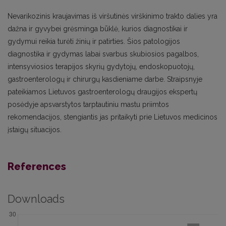
Nevarikozinis kraujavimas iš viršutinės virškinimo trakto dalies yra
dažna ir gyvybei grėsminga būklė, kurios diagnostikai ir
gydymui reikia turėti žinių ir patirties. Šios patologijos
diagnostika ir gydymas labai svarbus skubiosios pagalbos,
intensyviosios terapijos skyrių gydytojų, endoskopuotojų,
gastroenterologų ir chirurgų kasdieniame darbe. Straipsnyje
pateikiamos Lietuvos gastroenterologų draugijos ekspertų
posėdyje apsvarstytos tarptautiniu mastu priimtos
rekomendacijos, stengiantis jas pritaikyti prie Lietuvos medicinos
įstaigų situacijos.
References
Downloads