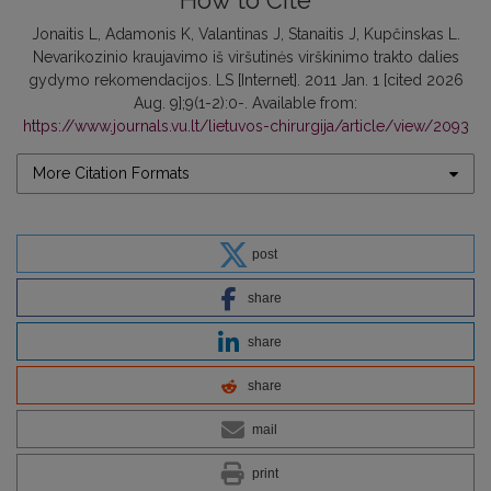
How to Cite
Jonaitis L, Adamonis K, Valantinas J, Stanaitis J, Kupčinskas L.
Nevarikozinio kraujavimo iš viršutinės virškinimo trakto dalies
gydymo rekomendacijos. LS [Internet]. 2011 Jan. 1 [cited 2026
Aug. 9];9(1-2):0-. Available from:
https://www.journals.vu.lt/lietuvos-chirurgija/article/view/2093
More Citation Formats
post
share
share
share
mail
print