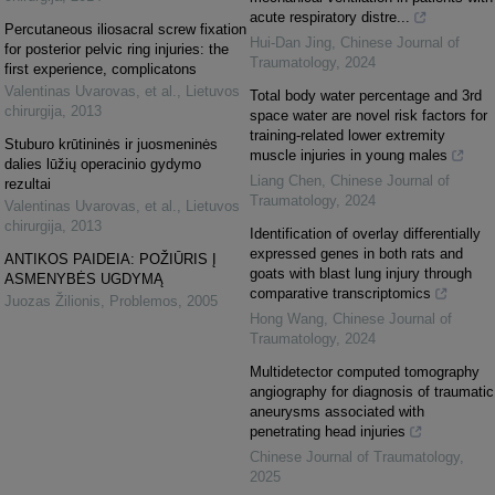
acute respiratory distre...
Percutaneous iliosacral screw fixation
Hui-Dan Jing
,
Chinese Journal of
for posterior pelvic ring injuries: the
Traumatology
,
2024
first experience, complicatons
Valentinas Uvarovas, et al.
,
Lietuvos
Total body water percentage and 3rd
chirurgija
,
2013
space water are novel risk factors for
training-related lower extremity
Stuburo krūtininės ir juosmeninės
muscle injuries in young males
dalies lūžių operacinio gydymo
Liang Chen
,
Chinese Journal of
rezultai
Traumatology
,
2024
Valentinas Uvarovas, et al.
,
Lietuvos
chirurgija
,
2013
Identification of overlay differentially
expressed genes in both rats and
ANTIKOS PAIDEIA: POŽIŪRIS Į
goats with blast lung injury through
ASMENYBĖS UGDYMĄ
comparative transcriptomics
Juozas Žilionis
,
Problemos
,
2005
Hong Wang
,
Chinese Journal of
Traumatology
,
2024
Multidetector computed tomography
angiography for diagnosis of traumatic
aneurysms associated with
penetrating head injuries
Chinese Journal of Traumatology
,
2025