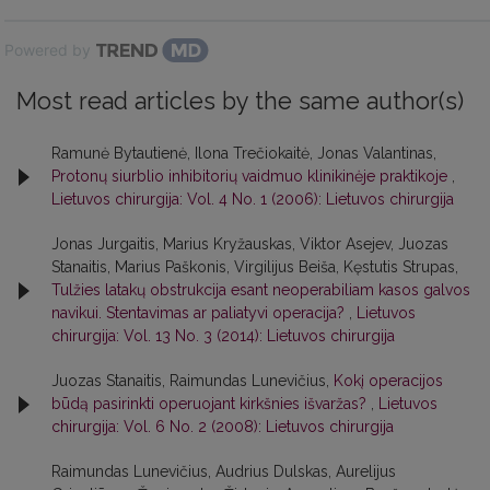
Powered by
Most read articles by the same author(s)
Ramunė Bytautienė, Ilona Trečiokaitė, Jonas Valantinas,
Protonų siurblio inhibitorių vaidmuo klinikinėje praktikoje
,
Lietuvos chirurgija: Vol. 4 No. 1 (2006): Lietuvos chirurgija
Jonas Jurgaitis, Marius Kryžauskas, Viktor Asejev, Juozas
Stanaitis, Marius Paškonis, Virgilijus Beiša, Kęstutis Strupas,
Tulžies latakų obstrukcija esant neoperabiliam kasos galvos
navikui. Stentavimas ar paliatyvi operacija?
,
Lietuvos
chirurgija: Vol. 13 No. 3 (2014): Lietuvos chirurgija
Juozas Stanaitis, Raimundas Lunevičius,
Kokį operacijos
būdą pasirinkti operuojant kirkšnies išvaržas?
,
Lietuvos
chirurgija: Vol. 6 No. 2 (2008): Lietuvos chirurgija
Raimundas Lunevičius, Audrius Dulskas, Aurelijus