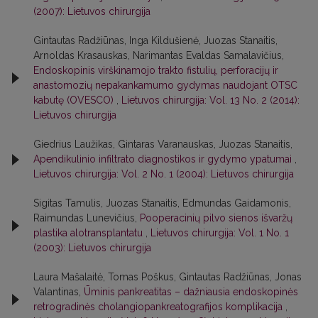
(2007): Lietuvos chirurgija
Gintautas Radžiūnas, Inga Kildušienė, Juozas Stanaitis,
Arnoldas Krasauskas, Narimantas Evaldas Samalavičius,
Endoskopinis virškinamojo trakto fistulių, perforacijų ir
anastomozių nepakankamumo gydymas naudojant OTSC
kabutę (OVESCO)
,
Lietuvos chirurgija: Vol. 13 No. 2 (2014):
Lietuvos chirurgija
Giedrius Laužikas, Gintaras Varanauskas, Juozas Stanaitis,
Apendikulinio infiltrato diagnostikos ir gydymo ypatumai
,
Lietuvos chirurgija: Vol. 2 No. 1 (2004): Lietuvos chirurgija
Sigitas Tamulis, Juozas Stanaitis, Edmundas Gaidamonis,
Raimundas Lunevičius,
Pooperacinių pilvo sienos išvaržų
plastika alotransplantatu
,
Lietuvos chirurgija: Vol. 1 No. 1
(2003): Lietuvos chirurgija
Laura Mašalaitė, Tomas Poškus, Gintautas Radžiūnas, Jonas
Valantinas,
Ūminis pankreatitas – dažniausia endoskopinės
retrogradinės cholangiopankreatografijos komplikacija
,