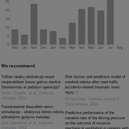
We recommend
Tulžies latakų obstrukcija esant
Risk factors and predictive model of
neoperabiliam kasos galvos navikui.
cerebral edema after road traffic
Stentavimas ar paliatyvi operacija?
accidents-related traumatic brain
injury
Jonas Jurgaitis, et al.
,
Lietuvos
chirurgija
,
2014
Di-You Chen
,
Chinese Journal of
Traumatology
,
2024
Transkutaninė blauzdinio nervo
stimuliacija – efektyvus lėtinio vidurių
Predictive performance of the
užkietėjimo gydymo metodas
variation rate of the driving pressure
Ieva Stundienė, et al.
,
Lietuvos
on the outcome of invasive
chirurgija
,
2014
mechanical ventilation in patients with