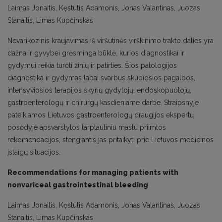
Laimas Jonaitis, Kęstutis Adamonis, Jonas Valantinas, Juozas
Stanaitis, Limas Kupčinskas
Nevarikozinis kraujavimas iš viršutinės virškinimo trakto dalies yra
dažna ir gyvybei grėsminga būklė, kurios diagnostikai ir
gydymui reikia turėti žinių ir patirties. Šios patologijos
diagnostika ir gydymas labai svarbus skubiosios pagalbos,
intensyviosios terapijos skyrių gydytojų, endoskopuotojų,
gastroenterologų ir chirurgų kasdieniame darbe. Straipsnyje
pateikiamos Lietuvos gastroenterologų draugijos ekspertų
posėdyje apsvarstytos tarptautiniu mastu priimtos
rekomendacijos, stengiantis jas pritaikyti prie Lietuvos medicinos
įstaigų situacijos.
Recommendations for managing patients with
nonvariceal gastrointestinal bleeding
Laimas Jonaitis, Kęstutis Adamonis, Jonas Valantinas, Juozas
Stanaitis, Limas Kupčinskas