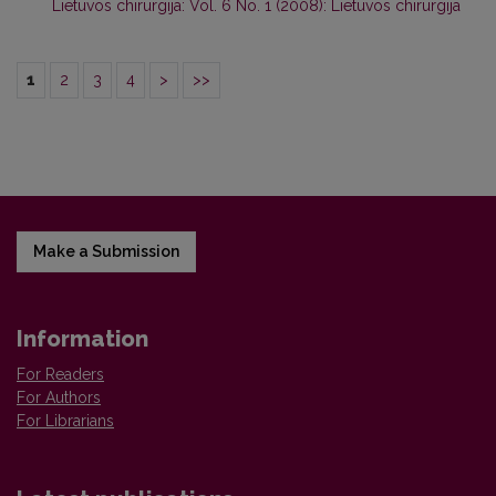
Lietuvos chirurgija: Vol. 6 No. 1 (2008): Lietuvos chirurgija
1
2
3
4
>
>>
Make a Submission
Information
For Readers
For Authors
For Librarians