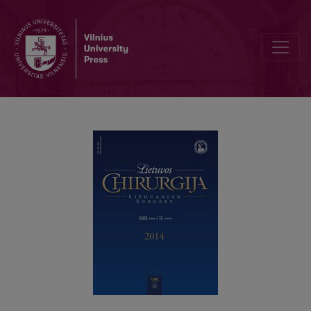
Nevarikozinio kraujavimo iš viršutinės virškinimo trakto dalies gy