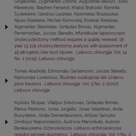
Grigaliūnas, Žygimantas Židonis, Augustinas Baušys, Justė
Maneikytė, Stephen Fenwick, Khalid Shahzad, Raminta
Šydeikienė, Giedrius Laužikas, Kazimieras Brazauskas,
Nijolė Šileikienė, Michail Klimovskij, Rolanas Rinkūnas,
Algimantas Stašinskas, Gintautas Brimas, Algimantas
Pamerneckas, Juozas Stanaitis,
Infundibular laparoscopic
cholecystectomy method requires a quality renewal: 18
year 13 274 cholecystectomy analysis with assessment of
45 iatrogenic bile duct injuries
,
Lietuvos chirurgija: Vol. 14
No. 1 (2015): Lietuvos chirurgija
Tomas Abalikšta, Edmundas Gaidamonis, Juozas Stanaitis,
Raimundas Lunevičius,
Blužnies sužalojimai dėl uždaros
pilvo traumos
,
Lietuvos chirurgija: Vol. 5 No. 2 (2007):
Lietuvos chirurgija
Kęstutis Strupas, Vitalijus Sokolovas, Gintautas Brimas,
Marius Paškonis, Jonas Jurgaitis, Jonas Valantinas, Arida
Buivydienė, Jūratė Dementavičienė, Artūras Samuilis,
Dimitrijus Nepomniaščis, Audronė Marcinkutė, Aušrinė
Barakauskienė,
Echinokokozė. Lietuvos echinokokozės
registro pirmieji duomenys
,
Lietuvos chirurgija: Vol. 5 No. 2