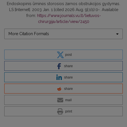
Endoskopinis ūminės storosios žarnos obstrukcijos gydymas.
LS [Internet]. 2003 Jan. 1 [cited 2026 Aug. 9];1(1):0-. Available
from:
https://www.journals.vu.lt/lietuvos-
chirurgija/article/view/2450
More Citation Formats
post
share
share
share
mail
print