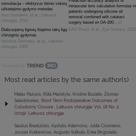
Prediction accuracy analysis of
stimuliacija – efektyvus lėtinio vidurių
intraocular lens calculation formulas in
užkietėjimo gydymo metodas
patients undergoing silicone oil
Ieva Stundienė, et al.
,
Lietuvos
removal combined with cataract
chirurgija
,
2014
surgery based on OA-200...
GAO Ruoxi, et al.
,
Eye Science
,
2023
Dializuojamų ligonių šlapimo takų ligų
chirurginis gydymas
Henrikas Ramonas, et al.
,
Lietuvos
chirurgija
,
2005
Powered by
Most read articles by the same author(s)
Matas Pažusis, Rūta Maželytė, Kristina Buzaitė, Žilvinas
Saladžinskas,
Short Term Postoperative Outcomes of
Colostomy Closure
,
Lietuvos chirurgija: Vol. 18 No. 2
(2019): Lietuvos chirurgija
Saulius Bradulskis, Kęstutis Adamonis, Julita Cicėnienė,
Juozas Kutkevičius, Augustė Sutkutė, Erika Birgiolaitė,