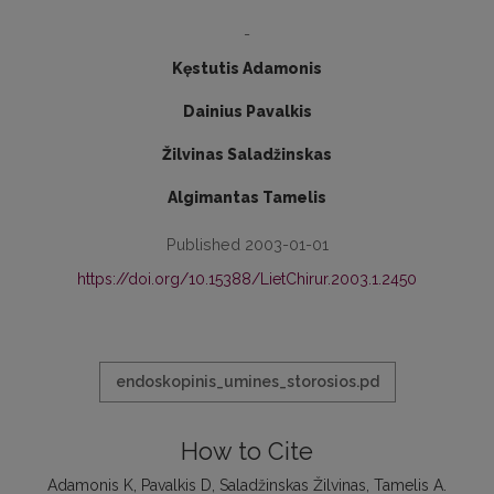
-
Kęstutis Adamonis
Dainius Pavalkis
Žilvinas Saladžinskas
Algimantas Tamelis
Published 2003-01-01
https://doi.org/10.15388/LietChirur.2003.1.2450
endoskopinis_umines_storosios.pd
How to Cite
Adamonis K, Pavalkis D, Saladžinskas Žilvinas, Tamelis A.