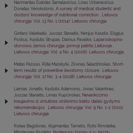
Narimantas Evaldas Samalavičius, Linas Urbanavičius,
Donatas Venskutonis,
A survey of medical students’ and
doctors’ knowledge of nutritional correction
,
Lietuvos
chirurgija: Vol. 13 No. 1 (2014): Lietuvos chirurgija
Gintarė Valeikaitė, Juozas Stanaitis, Nerijus Kaselis, Eligijus
Poškus, Kęstutis Strupas, Dainius Pavalkis,
Laparoskopinė
storosios žarnos chirurgija: pirmoji patirtis Lietuvoje
,
Lietuvos chirurgija: Vol. 4 No. 4 (2006): Lietuvos chirurgija
Matas Pažusis, Rūta Maželytė, Žilvinas Saladžinskas,
Short-
term results of preventive ileostomy closure
,
Lietuvos
chirurgija: Vol. 17 No. 3-4 (2018): Lietuvos chirurgija
Laimas Jonaitis, Kęstutis Adamonis, Jonas Valantinas,
Juozas Stanaitis, Limas Kupčinskas,
Nevarikozinio
kraujavimo iš viršutinės virškinimo trakto dalies gydymo
rekomendacijos
,
Lietuvos chirurgija: Vol. 9 No. 1-2 (2011):
Lietuvos chirurgija
Rokas Bagdonas, Algimantas Tamelis, Rytis Rimdeika,
Mindaugas Kiudelis,
Nudegusių ligonių ir jų žaizdų