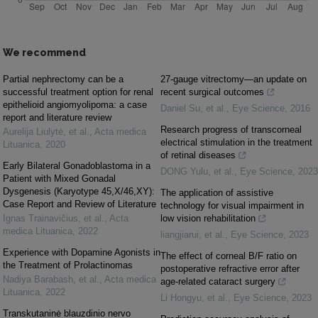
We recommend
Partial nephrectomy can be a
27-gauge vitrectomy—an update on
successful treatment option for renal
recent surgical outcomes
epithelioid angiomyolipoma: a case
Daniel Su, et al.
,
Eye Science
,
2016
report and literature review
Research progress of transcorneal
Aurelija Liulytė, et al.
,
Acta medica
electrical stimulation in the treatment
Lituanica
,
2020
of retinal diseases
Early Bilateral Gonadoblastoma in a
DONG Yulu, et al.
,
Eye Science
,
2023
Patient with Mixed Gonadal
Dysgenesis (Karyotype 45,X/46,XY):
The application of assistive
Case Report and Review of Literature
technology for visual impairment in
Ignas Trainavičius, et al.
,
Acta
low vision rehabilitation
medica Lituanica
,
2022
liangjiarui, et al.
,
Eye Science
,
2023
Experience with Dopamine Agonists in
The effect of corneal B/F ratio on
the Treatment of Prolactinomas
postoperative refractive error after
Nadiya Barabash, et al.
,
Acta medica
age-related cataract surgery
Lituanica
,
2022
Li Hongyu, et al.
,
Eye Science
,
2023
Transkutaninė blauzdinio nervo