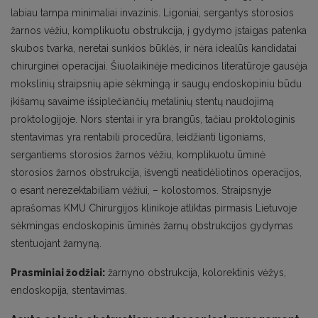
labiau tampa minimaliai invazinis. Ligoniai, sergantys storosios
žarnos vėžiu, komplikuotu obstrukcija, į gydymo įstaigas patenka
skubos tvarka, neretai sunkios būklės, ir nėra idealūs kandidatai
chirurginei operacijai. Šiuolaikinėje medicinos literatūroje gausėja
mokslinių straipsnių apie sėkmingą ir saugų endoskopiniu būdu
įkišamų savaime išsiplečiančių metalinių stentų naudojimą
proktologijoje. Nors stentai ir yra brangūs, tačiau proktologinis
stentavimas yra rentabili procedūra, leidžianti ligoniams,
sergantiems storosios žarnos vėžiu, komplikuotu ūminė
storosios žarnos obstrukcija, išvengti neatidėliotinos operacijos,
o esant nerezektabiliam vėžiui, – kolostomos. Straipsnyje
aprašomas KMU Chirurgijos klinikoje atliktas pirmasis Lietuvoje
sėkmingas endoskopinis ūminės žarnų obstrukcijos gydymas
stentuojant žarnyną.
Prasminiai žodžiai:
žarnyno obstrukcija, kolorektinis vėžys,
endoskopija, stentavimas.