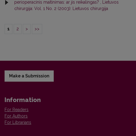
perioperacinis maitinimas: ar jis reikalingas?
,
Lietuvos
chirurgija: Vol. 1 No. 2 (2003): Lietuvos chirurgija
1
2
>
>>
Make a Submission
Information
For Readers
For Authors
For Librarians