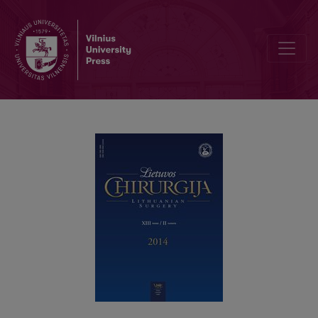
Endoskopinis ūminės storosios žarnos obstrukcijos gydymas