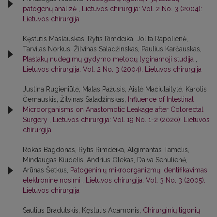
patogenų analizė
,
Lietuvos chirurgija: Vol. 2 No. 3 (2004):
Lietuvos chirurgija
Kęstutis Maslauskas, Rytis Rimdeika, Jolita Rapolienė,
Tarvilas Norkus, Žilvinas Saladžinskas, Paulius Karčauskas,
Plaštakų nudegimų gydymo metodų lyginamoji studija
,
Lietuvos chirurgija: Vol. 2 No. 3 (2004): Lietuvos chirurgija
Justina Rugieniūtė, Matas Pažusis, Aistė Mačiulaitytė, Karolis
Černauskis, Žilvinas Saladžinskas,
Influence of Intestinal
Microorganisms on Anastomotic Leakage after Colorectal
Surgery
,
Lietuvos chirurgija: Vol. 19 No. 1-2 (2020): Lietuvos
chirurgija
Rokas Bagdonas, Rytis Rimdeika, Algimantas Tamelis,
Mindaugas Kiudelis, Andrius Olekas, Daiva Senulienė,
Arūnas Šetkus,
Patogeninių mikroorganizmų identifikavimas
elektronine nosimi
,
Lietuvos chirurgija: Vol. 3 No. 3 (2005):
Lietuvos chirurgija
Saulius Bradulskis, Kęstutis Adamonis,
Chirurginių ligonių