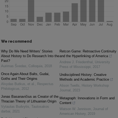
We recommend
Why Do We Need Writers’ Stories
Retcon Game: Retroactive Continuity
About History to Do Research Into the
and the Hyperlinking of America
Past?
Andrew J. Friedenthal
,
University
Aurimas Švedas
,
Colloquia
,
2018
Press of Mississippi
,
2017
Once Again About Balts, Gudai,
Undisciplined History: Creative
Goths and Their Origins
Methods and Academic Practice
Alvydas Butkus, et al.
,
Respectus
Alison Twells
,
History Workshop
Philologicus
,
2012
Journal
,
2023
Jonas Basanavičius as Creator of the
Metagraph: Innovations in Form and
Thracian Theory of Lithuanian Origin
Content
Vytautas Budvytis
,
Tautosakos
Watson W. Jennison
,
Journal of
darbai
,
2021
American History
,
2019