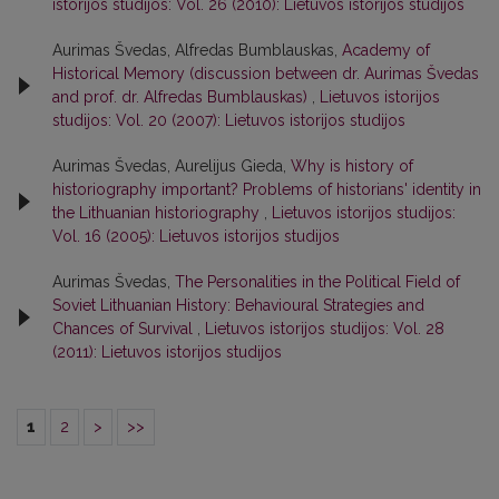
istorijos studijos: Vol. 26 (2010): Lietuvos istorijos studijos
Aurimas Švedas, Alfredas Bumblauskas,
Academy of
Historical Memory (discussion between dr. Aurimas Švedas
and prof. dr. Alfredas Bumblauskas)
,
Lietuvos istorijos
studijos: Vol. 20 (2007): Lietuvos istorijos studijos
Aurimas Švedas, Aurelijus Gieda,
Why is history of
historiography important? Problems of historians' identity in
the Lithuanian historiography
,
Lietuvos istorijos studijos:
Vol. 16 (2005): Lietuvos istorijos studijos
Aurimas Švedas,
The Personalities in the Political Field of
Soviet Lithuanian History: Behavioural Strategies and
Chances of Survival
,
Lietuvos istorijos studijos: Vol. 28
(2011): Lietuvos istorijos studijos
1
2
>
>>