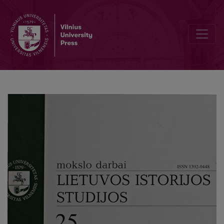
"Creating continuity": Second congress of Lithuanian historians: dis