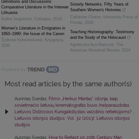
Definitions and Discussions:
Sisterly Networks: Fifty Years of
Comparative Literature in the Interwar
Southern Women's Histories
Lithuania
Catherine Clinton
,
University Press of
Aušra Jurgutienė
,
Colloquia
,
2018
Florida
,
2020
Women’s Literature in Emigration in
Teaching Historiography: Testimony
1950–1990: the Issue of the Canon
and the Study of the Holocaust
Žydronė Kolevinskienė
,
Knygotyra
,
Agnieszka Aya Marczyk
,
The
2020
American Historical Review
,
2024
Powered by
Most read articles by the same author(s)
Aurimas Švedas,
Filmo „Herkus Mantas“ istorija: kaip
sovietmečio lietuvių kinematografas buvo (ne)panaudotas
Lietuvos Didžiosios Kunigaikštystės vaizdinio refleksijoms?
,
Lietuvos istorijos studijos: Vol. 32 (2013): Lietuvos istorijos
studijos
Aurimas Švedas,
How to Reflect on 20th Century Man