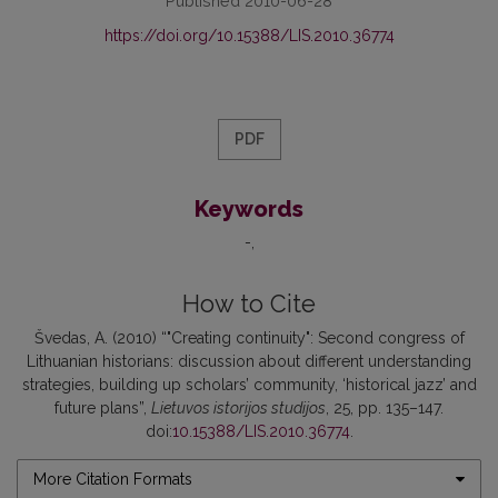
Published 2010-06-28
https://doi.org/10.15388/LIS.2010.36774
PDF
Keywords
-
How to Cite
Švedas, A. (2010) “"Creating continuity": Second congress of
Lithuanian historians: discussion about different understanding
strategies, building up scholars’ community, ‘historical jazz’ and
future plans”,
Lietuvos istorijos studijos
, 25, pp. 135–147.
doi:
10.15388/LIS.2010.36774
.
More Citation Formats