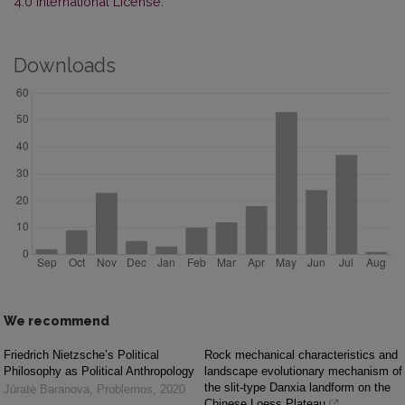
4.0 International License
.
Downloads
We recommend
Friedrich Nietzsche’s Political
Rock mechanical characteristics and
Philosophy as Political Anthropology
landscape evolutionary mechanism of
the slit-type Danxia landform on the
Jūratė Baranova
,
Problemos
,
2020
Chinese Loess Plateau