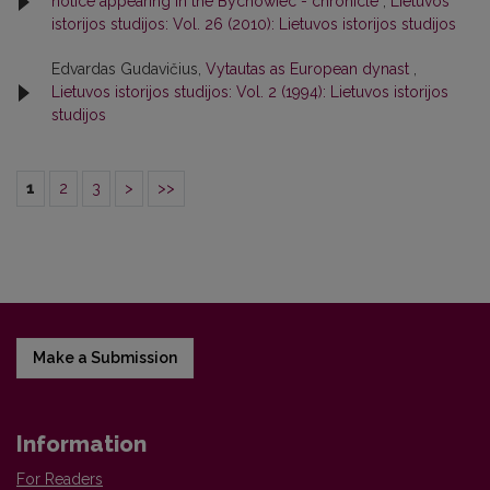
notice appearing in the Bychowiec - chronicle
,
Lietuvos
istorijos studijos: Vol. 26 (2010): Lietuvos istorijos studijos
Edvardas Gudavičius,
Vytautas as European dynast
,
Lietuvos istorijos studijos: Vol. 2 (1994): Lietuvos istorijos
studijos
1
2
3
>
>>
Make a Submission
Information
For Readers