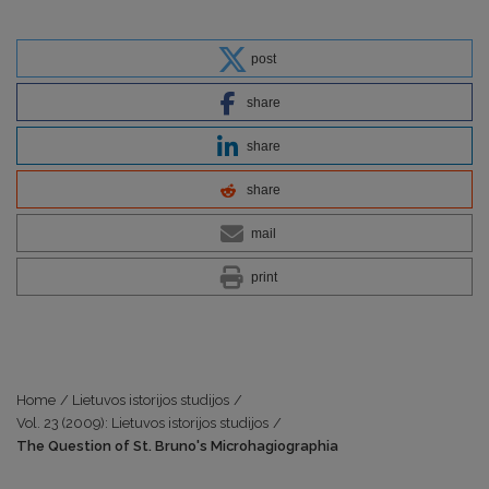
post
share
share
share
mail
print
Home
/
Lietuvos istorijos studijos
/
Vol. 23 (2009): Lietuvos istorijos studijos
/
The Question of St. Bruno's Microhagiographia