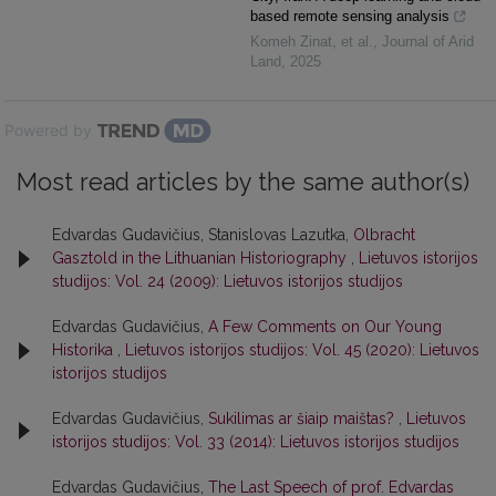
based remote sensing analysis
Komeh Zinat, et al.
,
Journal of Arid
Land
,
2025
Powered by
Most read articles by the same author(s)
Edvardas Gudavičius, Stanislovas Lazutka,
Olbracht
Gasztold in the Lithuanian Historiography
,
Lietuvos istorijos
studijos: Vol. 24 (2009): Lietuvos istorijos studijos
Edvardas Gudavičius,
A Few Comments on Our Young
Historika
,
Lietuvos istorijos studijos: Vol. 45 (2020): Lietuvos
istorijos studijos
Edvardas Gudavičius,
Sukilimas ar šiaip maištas?
,
Lietuvos
istorijos studijos: Vol. 33 (2014): Lietuvos istorijos studijos
Edvardas Gudavičius,
The Last Speech of prof. Edvardas