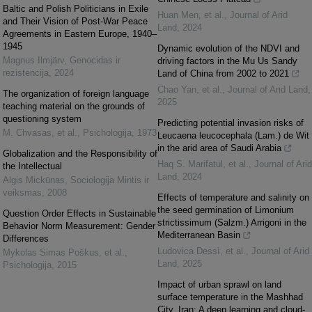
Baltic and Polish Politicians in Exile
Huan Men, et al.
,
Journal of Arid
and Their Vision of Post-War Peace
Land
,
2024
Agreements in Eastern Europe, 1940–
1945
Dynamic evolution of the NDVI and
Magnus Ilmjärv
,
Genocidas ir
driving factors in the Mu Us Sandy
rezistencija
,
2024
Land of China from 2002 to 2021
Chao Yan, et al.
,
Journal of Arid Land
,
The organization of foreign language
2025
teaching material on the grounds of
questioning system
Predicting potential invasion risks of
M. Chvasas, et al.
,
Psichologija
,
1973
Leucaena leucocephala (Lam.) de Wit
in the arid area of Saudi Arabia
Globalization and the Responsibility of
Haq S. Marifatul, et al.
,
Journal of Arid
the Intellectual
Land
,
2024
Algis Mickūnas
,
Sociologija Mintis ir
veiksmas
,
2008
Effects of temperature and salinity on
the seed germination of Limonium
Question Order Effects in Sustainable
strictissimum (Salzm.) Arrigoni in the
Behavior Norm Measurement: Gender
Mediterranean Basin
Differences
Ludovica Dessì, et al.
,
Journal of Arid
Mykolas Simas Poškus, et al.
,
Land
,
2025
Psichologija
,
2015
Impact of urban sprawl on land
surface temperature in the Mashhad
City, Iran: A deep learning and cloud-