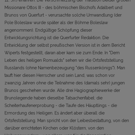
12. Jh.) erfahren. Die Verschmelzung der Tradition beider großen
Missionare Ottos III - des böhmischen Bischofs Adalbert und
Brunos von Querfurt - verursachte solche Umwandlung (der
Pole Boleslaw wurde später als der Böhme Boleslaw
angenommen). Endgültige Schöpfung dieser
Entwicklungsrichtung ist die Querfurter Redaktion. Die
Entwicklung der selbst preußischen Version ist in dem Bericht
Wiperts festgestellt, daran aber kam sie zum Ende. In "Dem
Leben des heiligen Romualds" sehen wir die Ortsfeststellung
Russlands (ohne Namenbezeugung "des Russenkönigs"). Man
tauft hier diesen Herrscher und sein Land, was schon vor
zwanzig Jahren ohne die Teilnahme des (damals sehr) jungen
Brunos geschehen wurde. Alle drei Hagiographiewerke der
Brunolegende haben dieselbe Tatsachenfabel: die
Scheiterhaufenerprobung - die Taufe des Häuptlings - die
Ermordung des Heiligen. Es ändert aber überall die
Ortsfeststellung. Man spricht von der Leibesbestattung, von den
darüber errichteten Kirchen oder Klöstern, von den