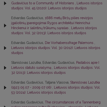
Gudavičius to a Community of Historians
,
Lietuvos istorijos
studijos: Vol. 45 (2020): Lietuvos istorijos studijos
Edvardas Gudavičius,
1686 metų Biržų pilies revizijos
įgaliotinių įpareigojimai Rygos architektui Heinrichui
Hinckenui ir šalintinų trūkumų sąrašas
,
Lietuvos istorijos
studijos: Vol. 32 (2013): Lietuvos istorijos studijos
Edvardas Gudavičius,
Die Vorhabenssfrage Palemons
,
Lietuvos istorijos studijos: Vol. 30 (2012): Lietuvos istorijos
studijos
Stanislovas Lazutka, Edvardas Gudavičius,
Pastabos apie I
Lietuvos statuto surašymą
,
Lietuvos istorijos studijos: Vol.
32 (2013): Lietuvos istorijos studijos
Edvardas Gudavičius, Tatjana Vlasova,
Stanislovas Lazutka
(1923 05 07 - 2009 07 06)
,
Lietuvos istorijos studijos: Vol.
53 (2024): Lietuvos istorijos studijos
Edvardas Gudavičius,
The circumstances of a Tannenberg