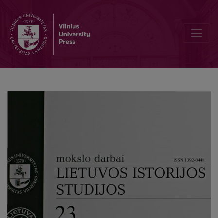
The Question of St. Bruno's Microhagiographia