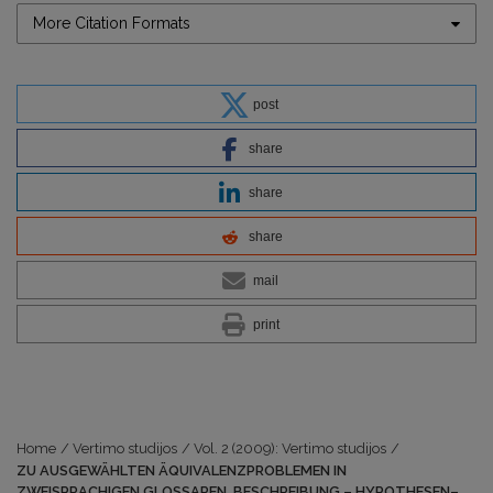
More Citation Formats
post
share
share
share
mail
print
Home
/
Vertimo studijos
/
Vol. 2 (2009): Vertimo studijos
/
ZU AUSGEWÄHLTEN ÄQUIVALENZPROBLEMEN IN
ZWEISPRACHIGEN GLOSSAREN. BESCHREIBUNG – HYPOTHESEN–