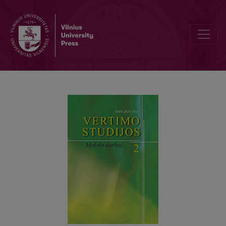
ZU AUSGEWÄHLTEN ÄQUIVALENZPROBLEMEN IN ZWEISPRACHI