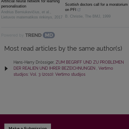
Artificial neural network for learning
Scottish doctors call for a moratorium
personalisation
on PFI
Andrius Berniukevičius, et al.
,
B. Christie
,
The BMJ
,
1999
Lietuvos matematikos rinkinys
,
2017
Powered by
Most read articles by the same author(s)
Hans-Harry Drössiger,
ZUM BEGRIFF UND ZU PROBLEMEN
DER REALIEN UND IHRER BEZEICHNUNGEN
,
Vertimo
studijos: Vol. 3 (2010): Vertimo studijos
Make a Submission