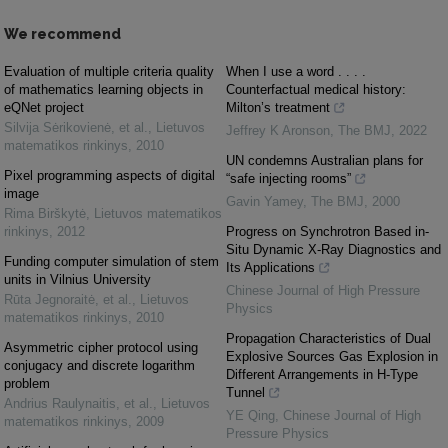
We recommend
Evaluation of multiple criteria quality
When I use a word . . . .
of mathematics learning objects in
Counterfactual medical history:
eQNet project
Milton’s treatment
Silvija Sėrikovienė, et al.
,
Lietuvos
Jeffrey K Aronson
,
The BMJ
,
2022
matematikos rinkinys
,
2010
UN condemns Australian plans for
Pixel programming aspects of digital
“safe injecting rooms”
image
Gavin Yamey
,
The BMJ
,
2000
Rima Birškytė
,
Lietuvos matematikos
rinkinys
,
2012
Progress on Synchrotron Based in-
Situ Dynamic X-Ray Diagnostics and
Funding computer simulation of stem
Its Applications
units in Vilnius University
Chinese Journal of High Pressure
Rūta Jegnoraitė, et al.
,
Lietuvos
Physics
matematikos rinkinys
,
2010
Propagation Characteristics of Dual
Asymmetric cipher protocol using
Explosive Sources Gas Explosion in
conjugacy and discrete logarithm
Different Arrangements in H-Type
problem
Tunnel
Andrius Raulynaitis, et al.
,
Lietuvos
YE Qing
,
Chinese Journal of High
matematikos rinkinys
,
2009
Pressure Physics