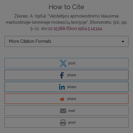
How to Cite
Žilėnas, A. (1964) “Valstietijos apmokestinimo klausimai
marksistinėje-lenininėje mokesčių teorijoje”,
Ekonomika
, 5(1), pp.
5–21. doi:
10.15388/Ekon.1964.5.14344
.
More Citation Formats
post
share
share
share
mail
print