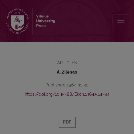
Valstietijos apmokestinimo klausimai marksistinėje-lenininėje mokes
ARTICLES
A. Žilėnas
Published 1964-11-30
https://doi.org/10.15388/Ekon.1964.5.14344
PDF