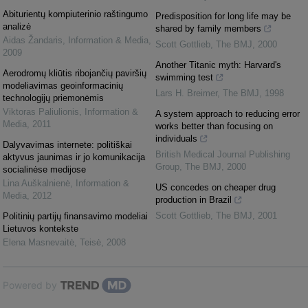
Abiturientų kompiuterinio raštingumo
Predisposition for long life may be
analizė
shared by family members
Aidas Žandaris
,
Information & Media
,
Scott Gottlieb
,
The BMJ
,
2000
2009
Another Titanic myth: Harvard's
Aerodromų kliūtis ribojančių paviršių
swimming test
modeliavimas geoinformacinių
Lars H. Breimer
,
The BMJ
,
1998
technologijų priemonėmis
Viktoras Paliulionis
,
Information &
A system approach to reducing error
Media
,
2011
works better than focusing on
individuals
Dalyvavimas internete: politiškai
British Medical Journal Publishing
aktyvus jaunimas ir jo komunikacija
Group
,
The BMJ
,
2000
socialinėse medijose
Lina Auškalnienė
,
Information &
US concedes on cheaper drug
Media
,
2012
production in Brazil
Scott Gottlieb
,
The BMJ
,
2001
Politinių partijų finansavimo modeliai
Lietuvos kontekste
Elena Masnevaitė
,
Teisė
,
2008
Powered by