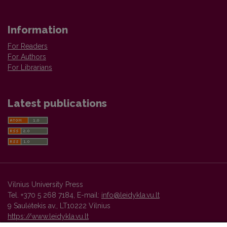
Information
For Readers
For Authors
For Librarians
Latest publications
Vilnius University Press
Tel. +370 5 268 7184, E-mail:
info@leidykla.vu.lt
9 Saulėtekis av., LT10222 Vilnius
https://www.leidykla.vu.lt