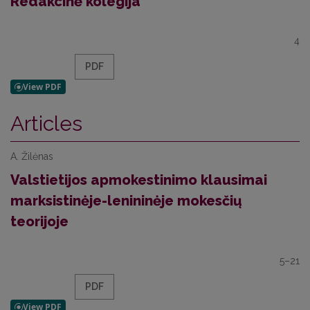
Redakcinė kolegija
4
PDF
Articles
A. Žilėnas
Valstietijos apmokestinimo klausimai
marksistinėje-lenininėje mokesčių
teorijoje
5–21
PDF