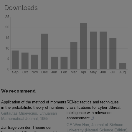
Downloads
We recommend
Application of the method of moments
RENet: tactics and techniques
in the probabilistic theory of numbers
classifications for cyber threat
intelligence with relevance
Gintautas Misevičius
,
Lithuanian
enhancement
Mathematical Journal
,
1965
GE Wen-Han
,
Journal of Sichuan
Zur frage von den Theorie der
University (Natural Science Edition)
,