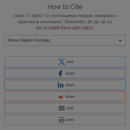
How to Cite
Гилис, П. (1980) “О соотношении теории, эмпирики и
практики в экономике”,
Ekonomika
, 18, pp. 15–24.
doi:
10.15388/Ekon.1980.15822
.
More Citation Formats
post
share
share
share
mail
print