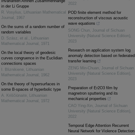
Invarianten Affinen Zusammenhänge
2022
in der Li Gruppe
R. Vosylius
,
Lithuanian Mathematical
POD finite element method for
Journal
,
1967
reconstruction of viscous acoustic
wave equations
On the sums of a random number of
SONG Chun
,
Journal of Sichuan
random variables
University (Natural Science Edition)
,
D. Szász, et al.
,
Lithuanian
2023
Mathematical Journal
,
1971
Research on application system log
On the local theory of geodesic
anomaly detection based on federated
curves congruence in the Euclidian
transfer learning
connections spaces
ZENG Min-Chuan
,
Journal of Sichuan
I. Bliznikienė
,
Lithuanian
University (Natural Science Edition)
,
Mathematical Journal
,
1962
2023
On the theory of hypersurfaces in
Preparation of Er2O3 film by
some B-spaces of hyperbolic type
magnetron sputtering and its
A. Kriščiūnaitė
,
Lithuanian
mechanical properties
Mathematical Journal
,
1972
CAO Ying-Xin
,
Journal of Sichuan
University (Natural Science Edition)
,
2022
Temporal Edge Attention Recurrent
Neural Network for Violence Detection