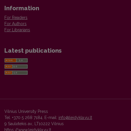
Information
For Readers
For Authors
For Librarians
Latest publications
Vilnius University Press
Tel. +370 5 268 7184, E-mail:
info@leidykla.vu.lt
9 Saulėtekis av., LT10222 Vilnius
https://www.leidykla.vu.lt