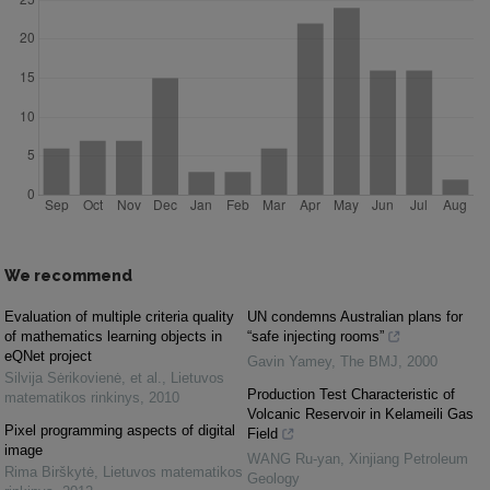
We recommend
Evaluation of multiple criteria quality
UN condemns Australian plans for
of mathematics learning objects in
“safe injecting rooms”
eQNet project
Gavin Yamey
,
The BMJ
,
2000
Silvija Sėrikovienė, et al.
,
Lietuvos
Production Test Characteristic of
matematikos rinkinys
,
2010
Volcanic Reservoir in Kelameili Gas
Pixel programming aspects of digital
Field
image
WANG Ru-yan
,
Xinjiang Petroleum
Rima Birškytė
,
Lietuvos matematikos
Geology