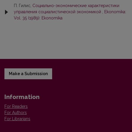
П. Гилис,
Социально-экономические характеристики
управления социалистической экономикой
,
Ekonomika:
Vol. 35 (1989): Ekonomika
Make a Submission
Information
For Readers
For Authors
For Librarians