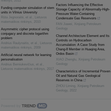
rinkinys
,
2012
Factors Influencing the Effective
Funding computer simulation of stem
Storage Capacity of Abnormally-High-
units in Vilnius University
Pressure Water-Containing
Rūta Jegnoraitė, et al.
,
Lietuvos
Condensate Gas Reservoirs
matematikos rinkinys
,
2010
FAN Jiawei
,
Xinjiang Petroleum
Geology
Asymmetric cipher protocol using
conjugacy and discrete logarithm
Channel Architecture Element and Its
problem
Controls on Hydrocarbon
Andrius Raulynaitis, et al.
,
Lietuvos
Accumulation: A Case Study from
matematikos rinkinys
,
2009
Chang-8 Member in Huaqing Area,
Ordos Basin
Artificial neural network for learning
personalisation
XIAO Zhenglu
,
Xinjiang Petroleum
Geology
Andrius Berniukevičius, et al.
,
Lietuvos matematikos rinkinys
,
2017
Characteristics of Incremental Proven
Oil and Natural Gas Geological
Reserves in China
ZHOU Liming
,
Xinjiang Petroleum
Geology
,
2022
Powered by