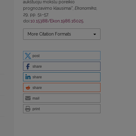
aukštuoju mokslu poreikio
prognozavimo klausimai”,
Ekonomika
,
29, pp. 51–57.
doi:
10.15388/Ekon.1986.16025
.
More Citation Formats
post
share
share
share
mail
print