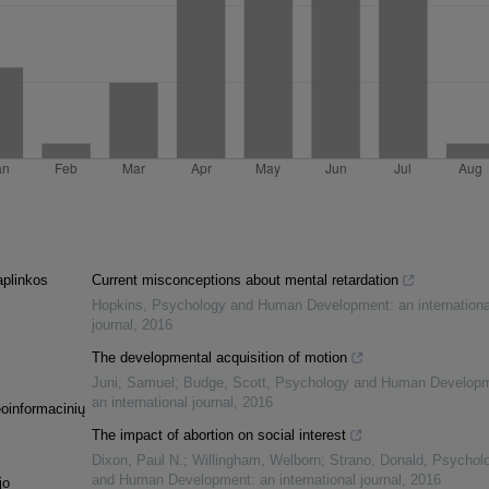
aplinkos
Current misconceptions about mental retardation
Hopkins
,
Psychology and Human Development: an internationa
journal
,
2016
The developmental acquisition of motion
Juni, Samuel; Budge, Scott
,
Psychology and Human Developm
an international journal
,
2016
eoinformacinių
The impact of abortion on social interest
Dixon, Paul N.; Willingham, Welborn; Strano, Donald
,
Psychol
and Human Development: an international journal
,
2016
jo