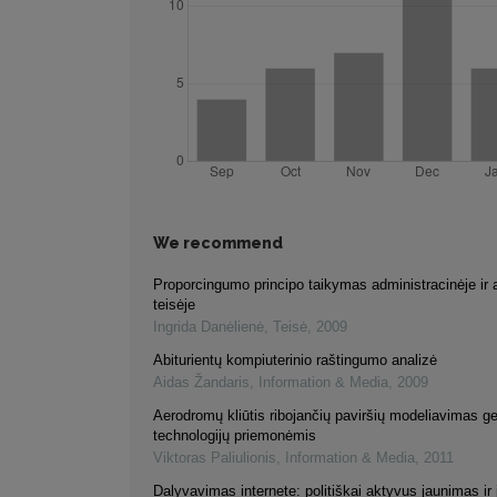
We recommend
Proporcingumo principo taikymas administracinėje ir 
teisėje
Ingrida Danėlienė
,
Teisė
,
2009
Abiturientų kompiuterinio raštingumo analizė
Aidas Žandaris
,
Information & Media
,
2009
Aerodromų kliūtis ribojančių paviršių modeliavimas g
technologijų priemonėmis
Viktoras Paliulionis
,
Information & Media
,
2011
Dalyvavimas internete: politiškai aktyvus jaunimas ir 