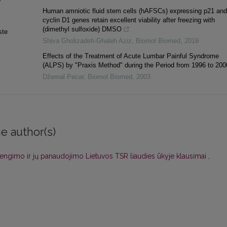
Human amniotic fluid stem cells (hAFSCs) expressing p21 and
cyclin D1 genes retain excellent viability after freezing with
(dimethyl sulfoxide) DMSO
ste
Shiva Gholizadeh-Ghaleh Aziz
,
Biomol Biomed
,
2019
Effects of the Treatment of Acute Lumbar Painful Syndrome
(ALPS) by "Praxis Method" during the Period from 1996 to 200
Džemal Pecar
,
Biomol Biomed
,
2003
e author(s)
rengimo ir jų panaudojimo Lietuvos TSR liaudies ūkyje klausimai
,