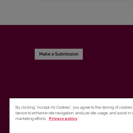
Make a Submission
By clicking “Accept All Cookies”, you agree to the storing of cookies
device to enhance site navigation, analyze site usage, and assist in 
Vilnius University Press
marketing efforts.
Privacy policy
Tel. +370 5 268 7184, E-mail:
info@leidykla.vu.lt
9 Saulėtekis av., LT10222 Vilnius