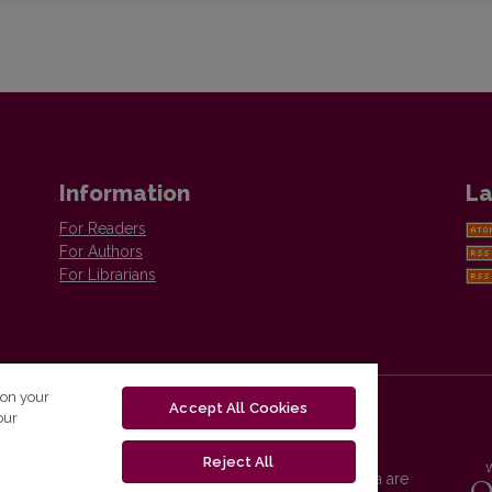
Information
La
For Readers
For Authors
For Librarians
 on your
Accept All Cookies
our
Reject All
Vilnius University Press platform and metadata are