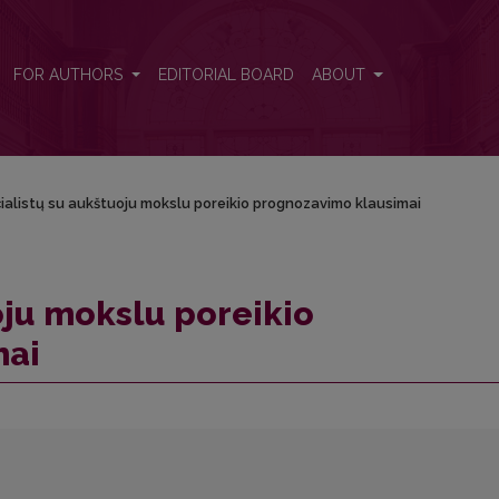
vimo klausimai
FOR AUTHORS
EDITORIAL BOARD
ABOUT
ialistų su aukštuoju mokslu poreikio prognozavimo klausimai
oju mokslu poreikio
mai