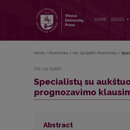
Specialistų su aukštuoju mokslu poreikio prognoza
HOME
ISSUES
Home
/
Ekonomika
/
Vol. 29 (1986): Ekonomika
/
Spec
Vol. 29 (1986)
Specialistų su aukštu
prognozavimo klausi
Abstract