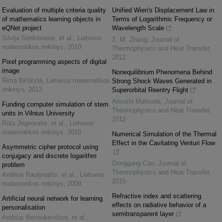
Evaluation of multiple criteria quality
Unified Wien's Displacement Law in
of mathematics learning objects in
Terms of Logarithmic Frequency or
eQNet project
Wavelength Scale
Silvija Sėrikovienė, et al.
,
Lietuvos
Z. M. Zhang
,
Journal of
matematikos rinkinys
,
2010
Thermophysics and Heat Transfer
,
2012
Pixel programming aspects of digital
image
Nonequilibrium Phenomena Behind
Rima Birškytė
,
Lietuvos matematikos
Strong Shock Waves Generated in
rinkinys
,
2012
Superorbital Reentry Flight
Atsushi Matsuda
,
Journal of
Funding computer simulation of stem
Thermophysics and Heat Transfer
,
units in Vilnius University
2012
Rūta Jegnoraitė, et al.
,
Lietuvos
matematikos rinkinys
,
2010
Numerical Simulation of the Thermal
Effect in the Cavitating Venturi Flow
Asymmetric cipher protocol using
conjugacy and discrete logarithm
Donggang Cao
,
Journal of
problem
Thermophysics and Heat Transfer
,
Andrius Raulynaitis, et al.
,
Lietuvos
2015
matematikos rinkinys
,
2009
Refractive index and scattering
Artificial neural network for learning
effects on radiative behavior of a
personalisation
semitransparent layer
Andrius Berniukevičius, et al.
,