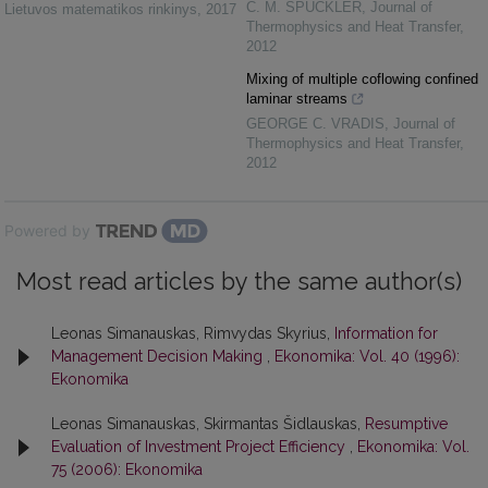
C. M. SPUCKLER
,
Journal of
Lietuvos matematikos rinkinys
,
2017
Thermophysics and Heat Transfer
,
2012
Mixing of multiple coflowing confined
laminar streams
GEORGE C. VRADIS
,
Journal of
Thermophysics and Heat Transfer
,
2012
Powered by
Most read articles by the same author(s)
Leonas Simanauskas, Rimvydas Skyrius,
Information for
Management Decision Making
,
Ekonomika: Vol. 40 (1996):
Ekonomika
Leonas Simanauskas, Skirmantas Šidlauskas,
Resumptive
Evaluation of Investment Project Efficiency
,
Ekonomika: Vol.
75 (2006): Ekonomika