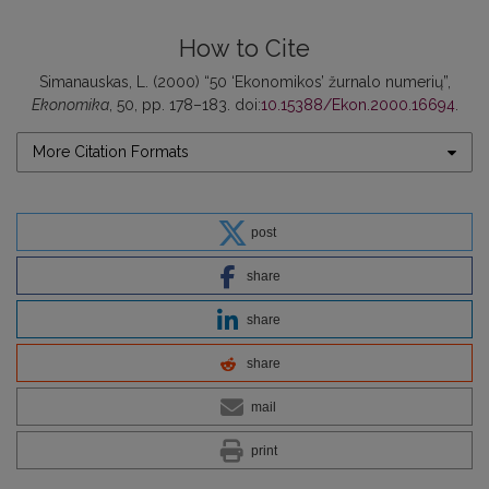
How to Cite
Simanauskas, L. (2000) “50 ‘Ekonomikos’ žurnalo numerių”,
Ekonomika
, 50, pp. 178–183. doi:
10.15388/Ekon.2000.16694
.
More Citation Formats
post
share
share
share
mail
print