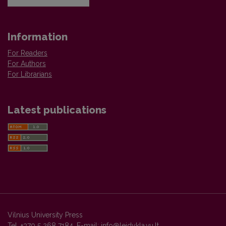
Information
For Readers
For Authors
For Librarians
Latest publications
Vilnius University Press
Tel. +370 5 268 7184, E-mail:
info@leidykla.vu.lt