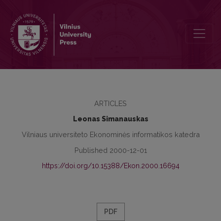
50 “Ekonomikos” žurnalo numerių
ARTICLES
Leonas Simanauskas
Vilniaus universiteto Ekonominės informatikos katedra
Published 2000-12-01
https://doi.org/10.15388/Ekon.2000.16694
PDF