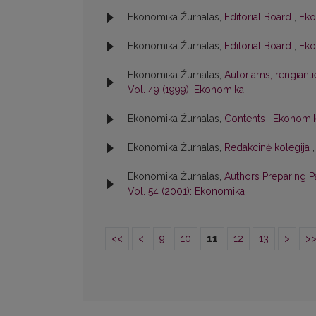
Ekonomika Žurnalas,
Editorial Board
,
Eko
Ekonomika Žurnalas,
Editorial Board
,
Eko
Ekonomika Žurnalas,
Autoriams, rengiant
Vol. 49 (1999): Ekonomika
Ekonomika Žurnalas,
Contents
,
Ekonomik
Ekonomika Žurnalas,
Redakcinė kolegija
Ekonomika Žurnalas,
Authors Preparing 
Vol. 54 (2001): Ekonomika
<<
<
9
10
11
12
13
>
>