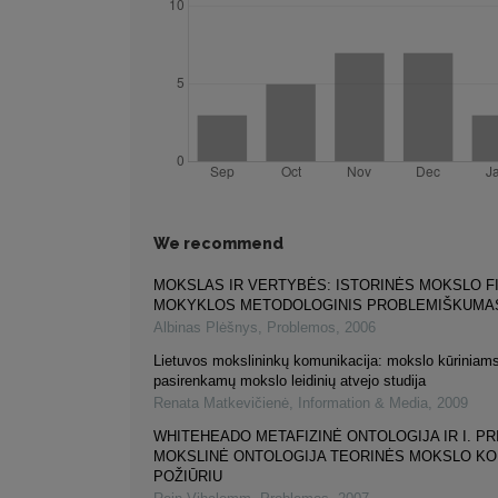
We recommend
MOKSLAS IR VERTYBĖS: ISTORINĖS MOKSLO F
MOKYKLOS METODOLOGINIS PROBLEMIŠKUMA
Albinas Plėšnys
,
Problemos
,
2006
Lietuvos mokslininkų komunikacija: mokslo kūriniams
pasirenkamų mokslo leidinių atvejo studija
Renata Matkevičienė
,
Information & Media
,
2009
WHITEHEADO METAFIZINĖ ONTOLOGIJA IR I. PR
MOKSLINĖ ONTOLOGIJA TEORINĖS MOKSLO K
POŽIŪRIU