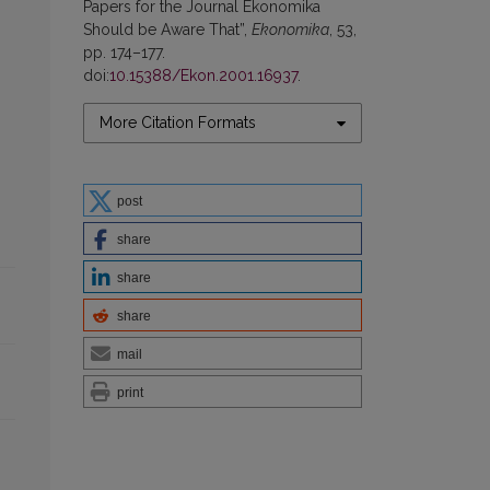
Papers for the Journal Ekonomika
Should be Aware That”,
Ekonomika
, 53,
pp. 174–177.
doi:
10.15388/Ekon.2001.16937
.
More Citation Formats
post
share
share
share
mail
print