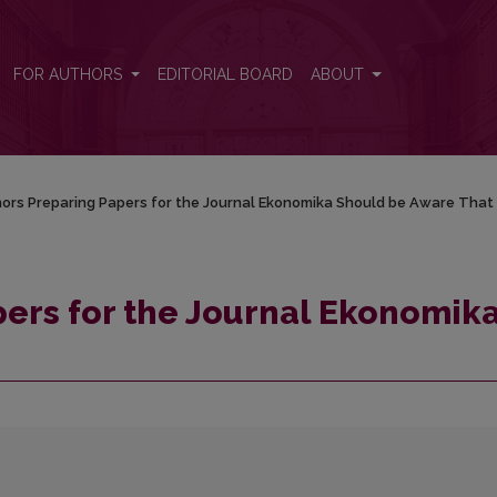
ka Should be Aware That
FOR AUTHORS
EDITORIAL BOARD
ABOUT
ors Preparing Papers for the Journal Ekonomika Should be Aware That
ers for the Journal Ekonomik