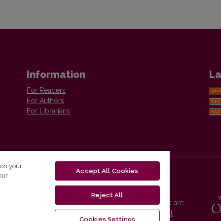
Information
La
For Readers
For Authors
For Librarians
 on your
Accept All Cookies
our
Reject All
Vilnius University Press platform and metadata are
distributed by
Creative Commons International
Cookies Settings