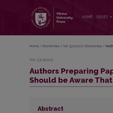
Authors Preparing Papers for the Journal Ekonomi
HOME
ISSUES
Home
/
Ekonomika
/
Vol. 53 (2001): Ekonomika
/
Auth
Vol. 53 (2001)
Authors Preparing Pap
Should be Aware That
Abstract