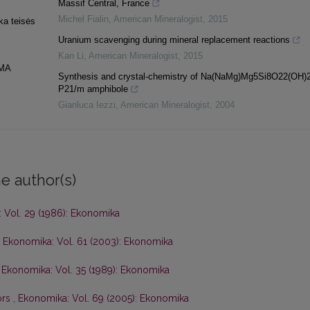
Massif Central, France
Michel Fialin
,
American Mineralogist
,
2015
ka teisės
Uranium scavenging during mineral replacement reactions
Kan Li
,
American Mineralogist
,
2015
MA
Synthesis and crystal-chemistry of Na(NaMg)Mg5Si8O22(OH)2
P21/m amphibole
Gianluca Iezzi
,
American Mineralogist
,
2004
e author(s)
 Vol. 29 (1986): Ekonomika
,
Ekonomika: Vol. 61 (2003): Ekonomika
,
Ekonomika: Vol. 35 (1989): Ekonomika
ors
,
Ekonomika: Vol. 69 (2005): Ekonomika