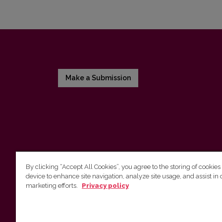
Make a Submission
By clicking “Accept All Cookies”, you agree to the storing of cookies
device to enhance site navigation, analyze site usage, and assist in 
Vilnius University Press
marketing efforts.
Privacy policy
Tel. +370 5 268 7184, E-mail:
info@leidykla.vu.lt
9 Saulėtekis av., LT10222 Vilnius
https://www.leidykla.vu.lt