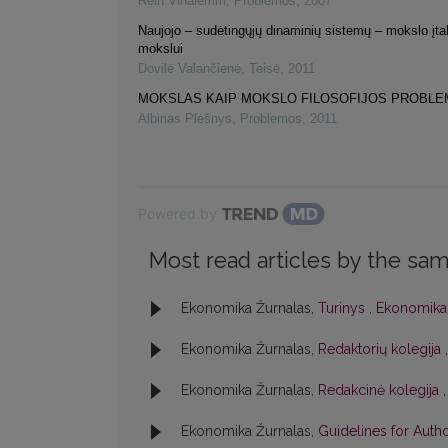
Rein Vihalemm
,
Problemos
,
2007
Naujojo – sudėtingųjų dinaminių sistemų – mokslo įta
mokslui
Dovilė Valančienė
,
Teisė
,
2011
MOKSLAS KAIP MOKSLO FILOSOFIJOS PROBLE
Albinas Plėšnys
,
Problemos
,
2011
Powered by
Most read articles by the sam
Ekonomika Žurnalas,
Turinys
,
Ekonomika:
Ekonomika Žurnalas,
Redaktorių kolegija
Ekonomika Žurnalas,
Redakcinė kolegija
Ekonomika Žurnalas,
Guidelines for Auth