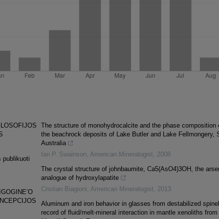
ILOSOFIJOS
The structure of monohydrocalcite and the phase composition 
S
the beachrock deposits of Lake Butler and Lake Fellmongery, 
Australia
Ian P. Swainson
,
American Mineralogist
,
2008
 publikuoti
The crystal structure of johnbaumite, Ca5(AsO4)3OH, the arse
analogue of hydroxylapatite
Cristian Biagioni
,
American Mineralogist
,
2013
IGOGINE’O
ONCEPCIJOS
Aluminum and iron behavior in glasses from destabilized spinel
record of fluid/melt-mineral interaction in mantle xenoliths from