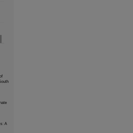
of
South
nate
s: A