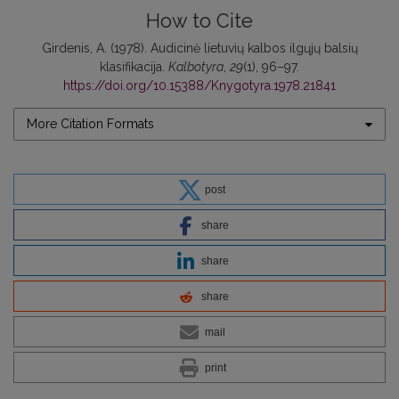
How to Cite
Girdenis, A. (1978). Audicinė lietuvių kalbos ilgųjų balsių
klasifikacija.
Kalbotyra
,
29
(1), 96–97.
https://doi.org/10.15388/Knygotyra.1978.21841
More Citation Formats
post
share
share
share
mail
print