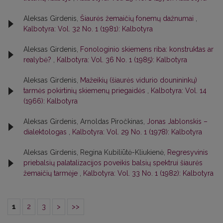
Aleksas Girdenis,
Šiaurės žemaičių fonemų dažnumai
,
Kalbotyra: Vol. 32 No. 1 (1981): Kalbotyra
Aleksas Girdenis,
Fonologinio skiemens riba: konstruktas ar
realybė?
,
Kalbotyra: Vol. 36 No. 1 (1985): Kalbotyra
Aleksas Girdenis,
Mažeikių (šiaurės vidurio dounininkų)
tarmės pokirtinių skiemenų priegaidės
,
Kalbotyra: Vol. 14
(1966): Kalbotyra
Aleksas Girdenis, Arnoldas Piročkinas,
Jonas Jablonskis –
dialektologas
,
Kalbotyra: Vol. 29 No. 1 (1978): Kalbotyra
Aleksas Girdenis, Regina Kubiliūtė-Kliukienė,
Regresyvinis
priebalsių palatalizacijos poveikis balsių spektrui šiaurės
žemaičių tarmėje
,
Kalbotyra: Vol. 33 No. 1 (1982): Kalbotyra
1
2
3
>
>>