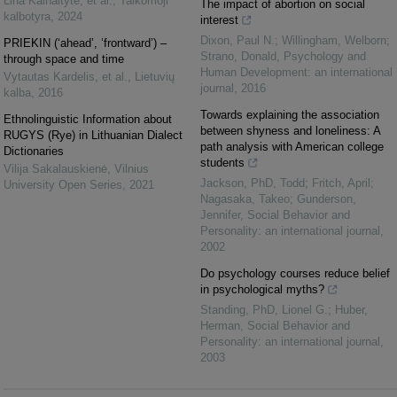
Lina Kalnaitytė, et al.
,
Taikomoji
The impact of abortion on social
kalbotyra
,
2024
interest
Dixon, Paul N.; Willingham, Welborn;
PRIEKIN (‘ahead’, ‘frontward’) –
Strano, Donald
,
Psychology and
through space and time
Human Development: an international
Vytautas Kardelis, et al.
,
Lietuvių
journal
,
2016
kalba
,
2016
Towards explaining the association
Ethnolinguistic Information about
between shyness and loneliness: A
RUGYS (Rye) in Lithuanian Dialect
path analysis with American college
Dictionaries
students
Vilija Sakalauskienė
,
Vilnius
Jackson, PhD, Todd; Fritch, April;
University Open Series
,
2021
Nagasaka, Takeo; Gunderson,
Jennifer
,
Social Behavior and
Personality: an international journal
,
2002
Do psychology courses reduce belief
in psychological myths?
Standing, PhD, Lionel G.; Huber,
Herman
,
Social Behavior and
Personality: an international journal
,
2003