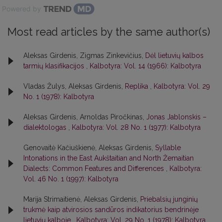
Powered by
Most read articles by the same author(s)
Aleksas Girdenis, Zigmas Zinkevičius,
Dėl lietuvių kalbos
tarmių klasifikacijos
,
Kalbotyra: Vol. 14 (1966): Kalbotyra
Vladas Žulys, Aleksas Girdenis,
Replika
,
Kalbotyra: Vol. 29
No. 1 (1978): Kalbotyra
Aleksas Girdenis, Arnoldas Piročkinas,
Jonas Jablonskis –
dialektologas
,
Kalbotyra: Vol. 28 No. 1 (1977): Kalbotyra
Genovaitė Kačiuškienė, Aleksas Girdenis,
Syllable
Intonations in the East Aukštaitian and North Žemaitian
Dialects: Common Features and Differences
,
Kalbotyra:
Vol. 46 No. 1 (1997): Kalbotyra
Marija Strimaitienė, Aleksas Girdenis,
Priebalsių junginių
trukmė kaip atvirosios sandūros indikatorius bendrinėje
lietuvių kalboje
,
Kalbotyra: Vol. 29 No. 1 (1978): Kalbotyra