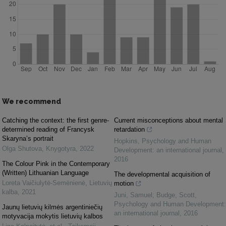
We recommend
Catching the context: the first genre-
Current misconceptions about mental
determined reading of Francysk
retardation
Skaryna’s portrait
Hopkins
,
Psychology and Human
Olga Shutova
,
Knygotyra
,
2022
Development: an international journal
,
2016
The Colour Pink in the Contemporary
(Written) Lithuanian Language
The developmental acquisition of
Loreta Vaičiulytė-Semėnienė
,
Lietuvių
motion
kalba
,
2021
Juni, Samuel; Budge, Scott
,
Psychology and Human Development:
Jaunų lietuvių kilmės argentiniečių
an international journal
,
2016
motyvacija mokytis lietuvių kalbos