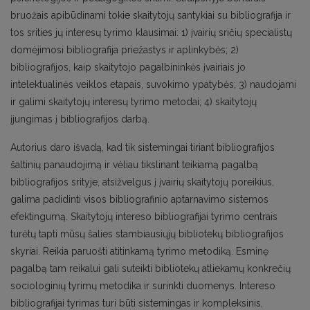
bruožais apibūdinami tokie skaitytojų santykiai su bibliografija ir
tos srities jų interesų tyrimo klausimai: 1) įvairių sričių specialistų
domėjimosi bibliografija priežastys ir aplinkybės; 2)
bibliografijos, kaip skaitytojo pagalbininkės įvairiais jo
intelektualinės veiklos etapais, suvokimo ypatybės; 3) naudojami
ir galimi skaitytojų interesų tyrimo metodai; 4) skaitytojų
įjungimas į bibliografijos darbą.
Autorius daro išvadą, kad tik sistemingai tiriant bibliografijos
šaltinių panaudojimą ir vėliau tikslinant teikiamą pagalbą
bibliografijos srityje, atsižvelgus į įvairių skaitytojų poreikius,
galima padidinti visos bibliografinio aptarnavimo sistemos
efektingumą. Skaitytojų intereso bibliografijai tyrimo centrais
turėtų tapti mūsų šalies stambiausiųjų bibliotekų bibliografijos
skyriai. Reikia paruošti atitinkamą tyrimo metodiką. Esminę
pagalbą tam reikalui gali suteikti bibliotekų atliekamų konkrečių
sociologinių tyrimų metodika ir surinkti duomenys. Intereso
bibliografijai tyrimas turi būti sistemingas ir kompleksinis,