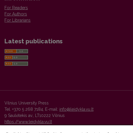
For Readers
For Authors
For Librarians
Latest publications
Vilnius University Press
Tel. +370 5 268 7184, E-mail:
info@leidykla.vu.lt
9 Saulėtekis av., LT10222 Vilnius
https://www.leidykla.vu.lt