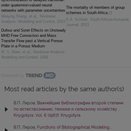
order quaternion-valued neural
The mortality of members of group
networks with parameter uncertainties
schemes in South Africa
Weiying Shang, et al.
,
Nonlinear
K.A. Schriek
,
South African Actuarial
Analysis: Modelling and Control
,
2023
Journal
,
2013
Dufour and Soret Effects on Unsteady
MHD Free Convection and Mass
Transfer Flow past a Vertical Porous
Plate in a Porous Medium
M. S. Alam, et al.
,
Nonlinear Analysis:
Modelling and Control
,
2006
Powered by
Most read articles by the same author(s)
В.П. Лиров,
Важнейшие библиографии второй степени
по естествознанию, технике и сельскому хозяйству
,
Knygotyra: Vol. 6 (1967): Knygotyra
В.П. Лиров,
Functions of Bibliographical Modeling
,