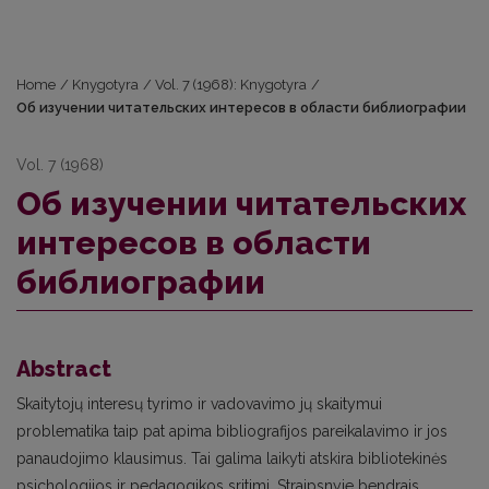
Home
/
Knygotyra
/
Vol. 7 (1968): Knygotyra
/
Об изучении читательских интересов в области библиографии
Vol. 7 (1968)
Об изучении читательских
интересов в области
библиографии
Abstract
Skaitytojų interesų tyrimo ir vadovavimo jų skaitymui
problematika taip pat apima bibliografijos pareikalavimo ir jos
panaudojimo klausimus. Tai galima laikyti atskira bibliotekinės
psichologijos ir pedagogikos sritimi. Straipsnyje bendrais