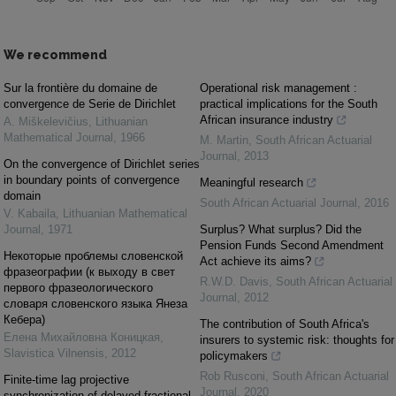
We recommend
Sur la frontière du domaine de
Operational risk management :
convergence de Serie de Dirichlet
practical implications for the South
African insurance industry
A. Miškelevičius
,
Lithuanian
Mathematical Journal
,
1966
M. Martin
,
South African Actuarial
Journal
,
2013
On the convergence of Dirichlet series
in boundary points of convergence
Meaningful research
domain
South African Actuarial Journal
,
2016
V. Kabaila
,
Lithuanian Mathematical
Journal
,
1971
Surplus? What surplus? Did the
Pension Funds Second Amendment
Некоторые проблемы словенской
Act achieve its aims?
фразеографии (к выходу в свет
R.W.D. Davis
,
South African Actuarial
первого фразеологического
Journal
,
2012
словаря словенского языка Янеза
Кебера)
The contribution of South Africa's
Елена Михайловна Коницкая
,
insurers to systemic risk: thoughts for
Slavistica Vilnensis
,
2012
policymakers
Rob Rusconi
,
South African Actuarial
Finite-time lag projective
Journal
,
2020
synchronization of delayed fractional-