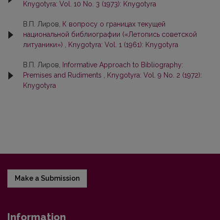
Knygotyra: Vol. 10 No. 3 (1973): Knygotyra
В.П. Лиров,
К вопросу о границах текущей
национальной библиографии («Летопись советской
литуаники»)
,
Knygotyra: Vol. 1 (1961): Knygotyra
В.П. Лиров,
Informative Approach to Bibliography:
Premises and Rudiments
,
Knygotyra: Vol. 9 No. 2 (1972):
Knygotyra
Make a Submission
Information