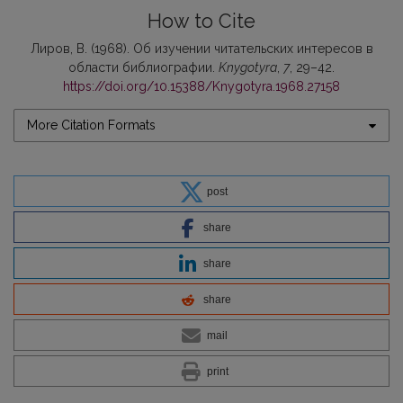
How to Cite
Лиров, В. (1968). Об изучении читательских интересов в
области библиографии.
Knygotyra
,
7
, 29–42.
https://doi.org/10.15388/Knygotyra.1968.27158
More Citation Formats
post
share
share
share
mail
print