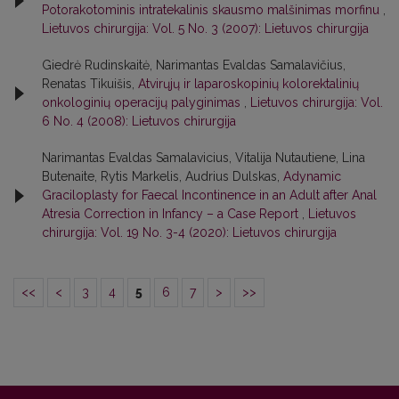
Potorakotominis intratekalinis skausmo malšinimas morfinu
,
Lietuvos chirurgija: Vol. 5 No. 3 (2007): Lietuvos chirurgija
Giedrė Rudinskaitė, Narimantas Evaldas Samalavičius,
Renatas Tikuišis,
Atvirųjų ir laparoskopinių kolorektalinių
onkologinių operacijų palyginimas
,
Lietuvos chirurgija: Vol.
6 No. 4 (2008): Lietuvos chirurgija
Narimantas Evaldas Samalavicius, Vitalija Nutautiene, Lina
Butenaite, Rytis Markelis, Audrius Dulskas,
Adynamic
Graciloplasty for Faecal Incontinence in an Adult after Anal
Atresia Correction in Infancy – a Case Report
,
Lietuvos
chirurgija: Vol. 19 No. 3-4 (2020): Lietuvos chirurgija
<<
<
3
4
5
6
7
>
>>