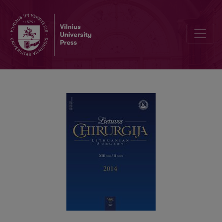
Išangės fistulės kamščio metodo taikymas sudėtingai išangės fistule