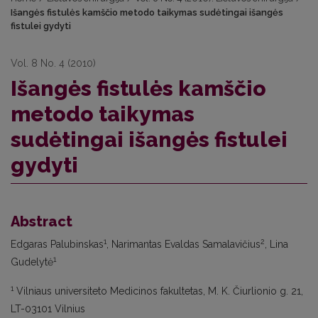
Išangės fistulės kamščio metodo taikymas sudėtingai išangės
fistulei gydyti
Vol. 8 No. 4 (2010)
Išangės fistulės kamščio
metodo taikymas
sudėtingai išangės fistulei
gydyti
Abstract
1
2
Edgaras Palubinskas
, Narimantas Evaldas Samalavičius
, Lina
1
Gudelytė
1
Vilniaus universiteto Medicinos fakultetas, M. K. Čiurlionio g. 21,
LT-03101 Vilnius