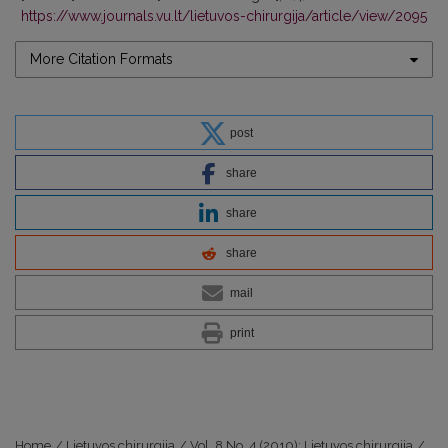
https://www.journals.vu.lt/lietuvos-chirurgija/article/view/2095
More Citation Formats
post
share
share
share
mail
print
Home
/
Lietuvos chirurgija
/
Vol. 8 No. 4 (2010): Lietuvos chirurgija
/