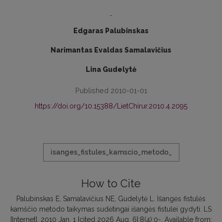
-
Edgaras Palubinskas
Narimantas Evaldas Samalavičius
Lina Gudelytė
Published 2010-01-01
https://doi.org/10.15388/LietChirur.2010.4.2095
isanges_fistules_kamscio_metodo_
How to Cite
Palubinskas E, Samalavičius NE, Gudelytė L. Išangės fistulės
kamščio metodo taikymas sudėtingai išangės fistulei gydyti. LS
[Internet]. 2010 Jan. 1 [cited 2026 Aug. 6];8(4):0-. Available from: