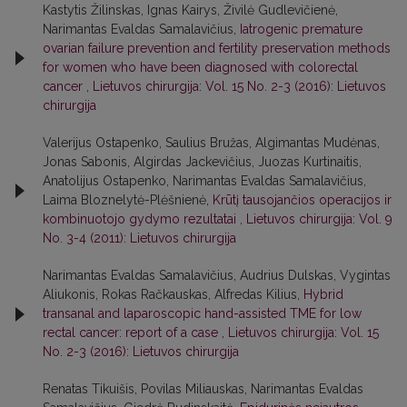
Kastytis Žilinskas, Ignas Kairys, Živilė Gudlevičienė,
Narimantas Evaldas Samalavičius,
Iatrogenic premature
ovarian failure prevention and fertility preservation methods
for women who have been diagnosed with colorectal
cancer
,
Lietuvos chirurgija: Vol. 15 No. 2-3 (2016): Lietuvos
chirurgija
Valerijus Ostapenko, Saulius Bružas, Algimantas Mudėnas,
Jonas Sabonis, Algirdas Jackevičius, Juozas Kurtinaitis,
Anatolijus Ostapenko, Narimantas Evaldas Samalavičius,
Laima Bloznelytė-Plėšnienė,
Krūtį tausojančios operacijos ir
kombinuotojo gydymo rezultatai
,
Lietuvos chirurgija: Vol. 9
No. 3-4 (2011): Lietuvos chirurgija
Narimantas Evaldas Samalavičius, Audrius Dulskas, Vygintas
Aliukonis, Rokas Račkauskas, Alfredas Kilius,
Hybrid
transanal and laparoscopic hand-assisted TME for low
rectal cancer: report of a case
,
Lietuvos chirurgija: Vol. 15
No. 2-3 (2016): Lietuvos chirurgija
Renatas Tikuišis, Povilas Miliauskas, Narimantas Evaldas