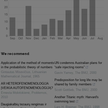
We recommend
Application of the method of moments
UN condemns Australian plans for
in the probabilistic theory of numbers
“safe injecting rooms”
Gintautas Misevičius
,
Lithuanian
Gavin Yamey
,
The BMJ
,
2000
Mathematical Journal
,
1965
Predisposition for long life may be
AR HETEROFENOMENOLOGIJA
shared by family members
ĮVEIKIA AUTOFENOMENOLOGIJĄ?
Scott Gottlieb
,
The BMJ
,
2000
Ernesta Molotokienė
,
Problemos
,
2010
Another Titanic myth: Harvard's
swimming test
Daugiakalbių tezaurų rengimas ir
Lars H. Breimer
,
The BMJ
,
1998