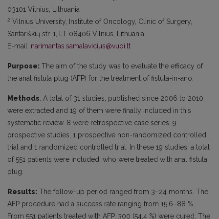
03101 Vilnius, Lithuania
2
Vilnius University, Institute of Oncology, Clinic of Surgery,
Santariškių str. 1, LT-08406 Vilnius, Lithuania
E-mail:
narimantas.samalavicius@vuoi.lt
Purpose:
The aim of the study was to evaluate the efficacy of
the anal fistula plug (AFP) for the treatment of fistula-in-ano.
Methods
: A total of 31 studies, published since 2006 to 2010
were extracted and 19 of them were finally included in this
systematic review. 8 were retrospective case series, 9
prospective studies, 1 prospective non-randomized controlled
trial and 1 randomized controlled trial. In these 19 studies, a total
of 551 patients were included, who were treated with anal fistula
plug.
Results:
The follow-up period ranged from 3–24 months. The
AFP procedure had a success rate ranging from 15.6–88 %.
From 551 patients treated with AFP, 300 (54.4 %) were cured. The