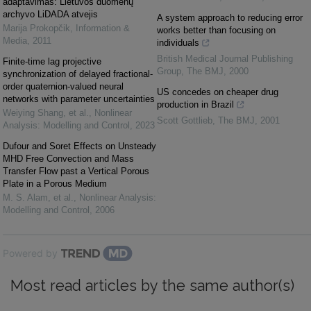
adaptavimas: Lietuvos duomenų
archyvo LiDADA atvejis
A system approach to reducing error
Marija Prokopčik
,
Information &
works better than focusing on
Media
,
2011
individuals
British Medical Journal Publishing
Finite-time lag projective
Group
,
The BMJ
,
2000
synchronization of delayed fractional-
order quaternion-valued neural
US concedes on cheaper drug
networks with parameter uncertainties
production in Brazil
Weiying Shang, et al.
,
Nonlinear
Scott Gottlieb
,
The BMJ
,
2001
Analysis: Modelling and Control
,
2023
Dufour and Soret Effects on Unsteady
MHD Free Convection and Mass
Transfer Flow past a Vertical Porous
Plate in a Porous Medium
M. S. Alam, et al.
,
Nonlinear Analysis:
Modelling and Control
,
2006
Powered by
Most read articles by the same author(s)