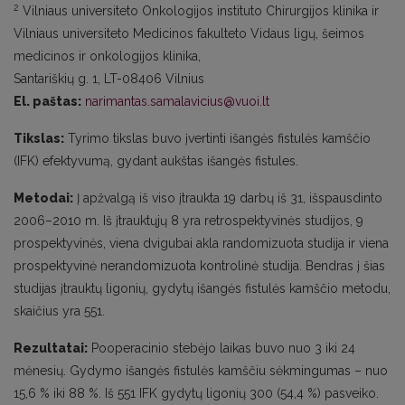
2
Vilniaus universiteto Onkologijos instituto Chirurgijos klinika ir
Vilniaus universiteto Medicinos fakulteto Vidaus ligų, šeimos
medicinos ir onkologijos klinika,
Santariškių g. 1, LT-08406 Vilnius
El. paštas:
narimantas.samalavicius@vuoi.lt
Tikslas:
Tyrimo tikslas buvo įvertinti išangės fistulės kamščio
(IFK) efektyvumą, gydant aukštas išangės fistules.
Metodai:
Į apžvalgą iš viso įtraukta 19 darbų iš 31, išspausdinto
2006–2010 m. Iš įtrauktųjų 8 yra retrospektyvinės studijos, 9
prospektyvinės, viena dvigubai akla randomizuota studija ir viena
prospektyvinė nerandomizuota kontrolinė studija. Bendras į šias
studijas įtrauktų ligonių, gydytų išangės fistulės kamščio metodu,
skaičius yra 551.
Rezultatai:
Pooperacinio stebėjo laikas buvo nuo 3 iki 24
mėnesių. Gydymo išangės fistulės kamščiu sėkmingumas – nuo
15,6 % iki 88 %. Iš 551 IFK gydytų ligonių 300 (54,4 %) pasveiko.