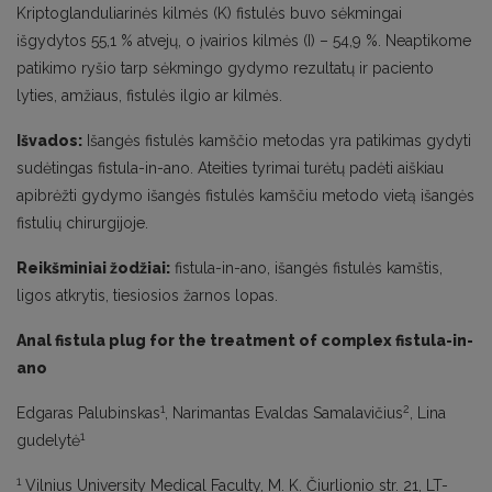
Kriptoglanduliarinės kilmės (K) fistulės buvo sėkmingai
išgydytos 55,1 % atvejų, o įvairios kilmės (I) – 54,9 %. Neaptikome
patikimo ryšio tarp sėkmingo gydymo rezultatų ir paciento
lyties, amžiaus, fistulės ilgio ar kilmės.
Išvados:
Išangės fistulės kamščio metodas yra patikimas gydyti
sudėtingas fistula-in-ano. Ateities tyrimai turėtų padėti aiškiau
apibrėžti gydymo išangės fistulės kamščiu metodo vietą išangės
fistulių chirurgijoje.
Reikšminiai žodžiai:
fistula-in-ano, išangės fistulės kamštis,
ligos atkrytis, tiesiosios žarnos lopas.
Anal fistula plug for the treatment of complex fistula-in-
ano
1
2
Edgaras Palubinskas
, Narimantas Evaldas Samalavičius
, Lina
1
gudelytė
1
Vilnius University Medical Faculty, M. K. Čiurlionio str. 21, LT-