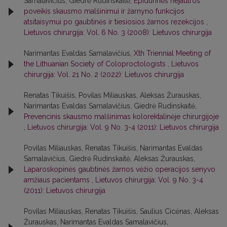
Samalavičius, Giedrė Rudinskaitė,
Epidurinės nejautros
poveikis skausmo malšinimui ir žarnyno funkcijos
atsitaisymui po gaubtinės ir tiesiosios žarnos rezekcijos
,
Lietuvos chirurgija: Vol. 6 No. 3 (2008): Lietuvos chirurgija
Narimantas Evaldas Samalavičius,
Xth Triennial Meeting of
the Lithuanian Society of Coloproctologists
,
Lietuvos
chirurgija: Vol. 21 No. 2 (2022): Lietuvos chirurgija
Renatas Tikuišis, Povilas Miliauskas, Aleksas Žurauskas,
Narimantas Evaldas Samalavičius, Giedrė Rudinskaitė,
Prevencinis skausmo malšinimas kolorektalinėje chirurgijoje
,
Lietuvos chirurgija: Vol. 9 No. 3-4 (2011): Lietuvos chirurgija
Povilas Miliauskas, Renatas Tikuišis, Narimantas Evaldas
Samalavičius, Giedrė Rudinskaitė, Aleksas Žurauskas,
Laparoskopinės gaubtinės žarnos vėžio operacijos senyvo
amžiaus pacientams
,
Lietuvos chirurgija: Vol. 9 No. 3-4
(2011): Lietuvos chirurgija
Povilas Miliauskas, Renatas Tikuišis, Saulius Cicėnas, Aleksas
Žurauskas, Narimantas Evaldas Samalavičius,