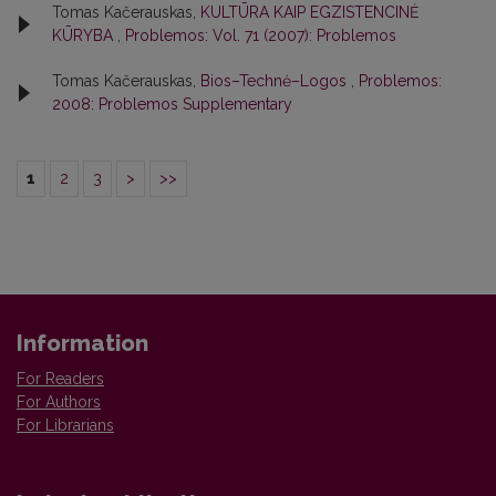
Tomas Kačerauskas,
KULTŪRA KAIP EGZISTENCINĖ
KŪRYBA
,
Problemos: Vol. 71 (2007): Problemos
Tomas Kačerauskas,
Bios–Technė–Logos
,
Problemos:
2008: Problemos Supplementary
1
2
3
>
>>
Information
For Readers
For Authors
For Librarians