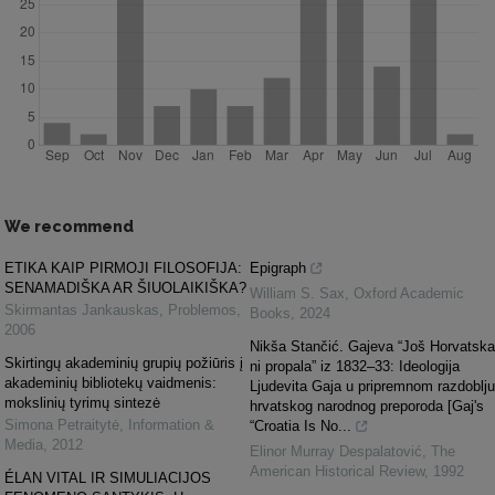
We recommend
ETIKA KAIP PIRMOJI FILOSOFIJA:
Epigraph
SENAMADIŠKA AR ŠIUOLAIKIŠKA?
William S. Sax
,
Oxford Academic
Skirmantas Jankauskas
,
Problemos
,
Books
,
2024
2006
Nikša Stančić. Gajeva “Još Horvatska
Skirtingų akademinių grupių požiūris į
ni propala” iz 1832–33: Ideologija
akademinių bibliotekų vaidmenis:
Ljudevita Gaja u pripremnom razdoblju
mokslinių tyrimų sintezė
hrvatskog narodnog preporoda [Gaj's
Simona Petraitytė
,
Information &
“Croatia Is No...
Media
,
2012
Elinor Murray Despalatović
,
The
American Historical Review
,
1992
ÉLAN VITAL IR SIMULIACIJOS