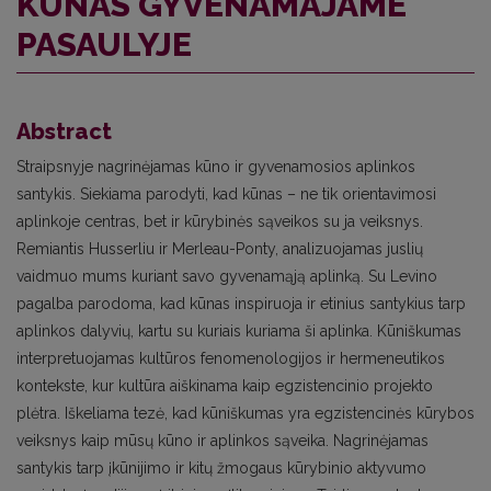
KŪNAS GYVENAMAJAME
PASAULYJE
Abstract
Straipsnyje nagrinėjamas kūno ir gyvenamosios aplinkos
santykis. Siekiama parodyti, kad kūnas – ne tik orientavimosi
aplinkoje centras, bet ir kūrybinės sąveikos su ja veiksnys.
Remiantis Husserliu ir Merleau-Ponty, analizuojamas juslių
vaidmuo mums kuriant savo gyvenamąją aplinką. Su Levino
pagalba parodoma, kad kūnas inspiruoja ir etinius santykius tarp
aplinkos dalyvių, kartu su kuriais kuriama ši aplinka. Kūniškumas
interpretuojamas kultūros fenomenologijos ir hermeneutikos
kontekste, kur kultūra aiškinama kaip egzistencinio projekto
plėtra. Iškeliama tezė, kad kūniškumas yra egzistencinės kūrybos
veiksnys kaip mūsų kūno ir aplinkos sąveika. Nagrinėjamas
santykis tarp įkūnijimo ir kitų žmogaus kūrybinio aktyvumo