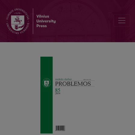
KŪNAS GYVENAMAJAME PASAULYJE