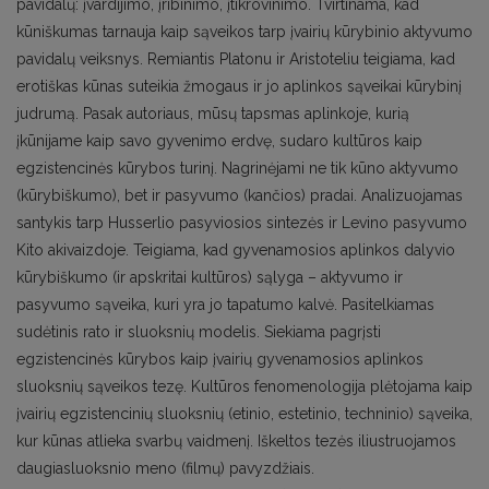
pavidalų: įvardijimo, įribinimo, įtikrovinimo. Tvirtinama, kad
kūniškumas tarnauja kaip sąveikos tarp įvairių kūrybinio aktyvumo
pavidalų veiksnys. Remiantis Platonu ir Aristoteliu teigiama, kad
erotiškas kūnas suteikia žmogaus ir jo aplinkos sąveikai kūrybinį
judrumą. Pasak autoriaus, mūsų tapsmas aplinkoje, kurią
įkūnijame kaip savo gyvenimo erdvę, sudaro kultūros kaip
egzistencinės kūrybos turinį. Nagrinėjami ne tik kūno aktyvumo
(kūrybiškumo), bet ir pasyvumo (kančios) pradai. Analizuojamas
santykis tarp Husserlio pasyviosios sintezės ir Levino pasyvumo
Kito akivaizdoje. Teigiama, kad gyvenamosios aplinkos dalyvio
kūrybiškumo (ir apskritai kultūros) sąlyga – aktyvumo ir
pasyvumo sąveika, kuri yra jo tapatumo kalvė. Pasitelkiamas
sudėtinis rato ir sluoksnių modelis. Siekiama pagrįsti
egzistencinės kūrybos kaip įvairių gyvenamosios aplinkos
sluoksnių sąveikos tezę. Kultūros fenomenologija plėtojama kaip
įvairių egzistencinių sluoksnių (etinio, estetinio, techninio) sąveika,
kur kūnas atlieka svarbų vaidmenį. Iškeltos tezės iliustruojamos
daugiasluoksnio meno (filmų) pavyzdžiais.