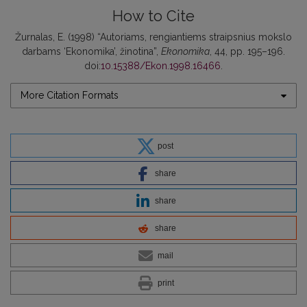
How to Cite
Žurnalas, E. (1998) “Autoriams, rengiantiems straipsnius mokslo
darbams ‘Ekonomika’, žinotina”,
Ekonomika
, 44, pp. 195–196.
doi:
10.15388/Ekon.1998.16466
.
More Citation Formats
post
share
share
share
mail
print