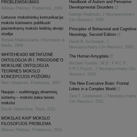
Handbook of Autism and Pervasive
PROBLEMIŠKUMAS
Developmental Disorders
Albinas Plėšnys
,
Problemos
,
2006
George Realmuto
,
J Neuropsychiatry
Lietuvos mokslininkų komunikacija:
Clin Neurosci
,
2006
mokslo kūriniams publikuoti
pasirenkamų mokslo leidinių atvejo
Principles of Behavioral and Cognitive
studija
Neurology, Second Edition
Renata Matkevičienė
,
Information &
David B. Arciniegas
,
J
Media
,
2009
Neuropsychiatry Clin Neurosci
,
2001
WHITEHEADO METAFIZINĖ
The Human Amygdala
ONTOLOGIJA IR I. PRIGOGINE’O
Michael Trimble , M.D., F.R.C.P.,
MOKSLINĖ ONTOLOGIJA
F.R.C.Psych.
,
J Neuropsychiatry Clin
TEORINĖS MOKSLO
Neurosci
,
2010
KONCEPCIJOS POŽIŪRIU
Rein Vihalemm
,
Problemos
,
2007
The New Executive Brain: Frontal
Lobes in a Complex World
Naujojo – sudėtingųjų dinaminių
Tara T. Lineweaver
,
J Neuropsychiatry
sistemų – mokslo įtaka teisės
Clin Neurosci
,
2011
mokslui
Dovilė Valančienė
,
Teisė
,
2011
MOKSLAS KAIP MOKSLO
FILOSOFIJOS PROBLEMA
Albinas Plėšnys
,
Problemos
,
2011