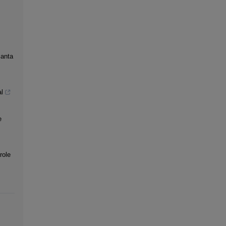
Santa
l
e
role