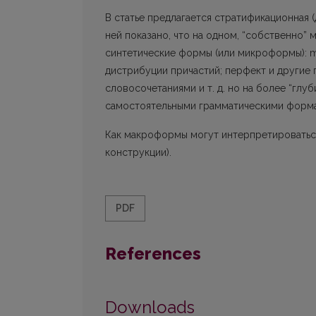
В статье предлагается стратификационная 
ней показано, что на одном, “собственно”
синтетические формы (или микроформы): mo
дистрибуции причастий; перфект и другие
словосочетaниями и т. д. но на более “гл
самостоятельными грамматическими форм
Как макроформы могут интерпретироваться
конструкции).
PDF
References
Downloads