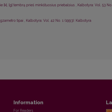
e [k], [g] tembrą prieš minkštuosius priebalsius
,
Kalbotyra: Vol. 53 No.
egzametro tipai
,
Kalbotyra: Vol. 42 No. 1 (1993): Kalbotyra
Information
La
For Readers