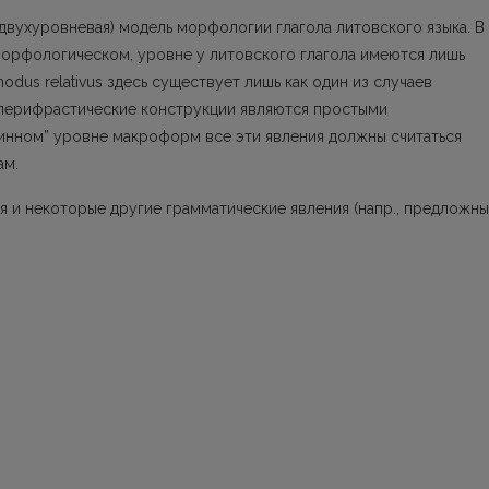
(двухуровневая) модель морфологии глагола литовского языка. В
 морфологическом, уровне у литовского глагола имеются лишь
dus relativus здесь существует лишь как один из случаев
 перифрастические конструкции являются простыми
убинном” уровне макроформ все эти явления должны считаться
ам.
 и некоторые другие грамматические явления (напр., предложн