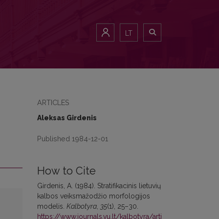
LT
ARTICLES
Aleksas Girdenis
Published 1984-12-01
How to Cite
Girdenis, A. (1984). Stratifikacinis lietuvių
kalbos veiksmažodžio morfologijos
modelis.
Kalbotyra
,
35
(1), 25–30.
https://www.journals.vu.lt/kalbotyra/arti