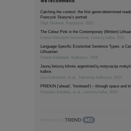
We recommend
Catching the context: the first genre-determined readi
Francysk Skaryna’s portrait
Olga Shutova
,
Knygotyra
,
2022
The Colour Pink in the Contemporary (Written) Lithu
Loreta Vaičiulytė-Semėnienė
,
Lietuvių kalba
,
2021
Language-Specific Existential Sentence Types: a Ca
Lithuanian
Violeta Kalėdaitė
,
Kalbotyra
,
2008
Jaunų lietuvių kilmės argentiniečių motyvacija mokytis
kalbos
Lina Kalnaitytė, et al.
,
Taikomoji kalbotyra
,
2024
PRIEKIN (‘ahead’, ‘frontward’) – through space and t
Vytautas Kardelis, et al.
,
Lietuvių kalba
,
2016
Powered by