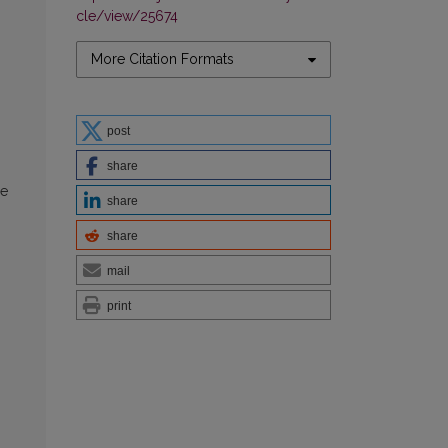
cle/view/25674
More Citation Formats
post
share
ые
share
share
mail
print