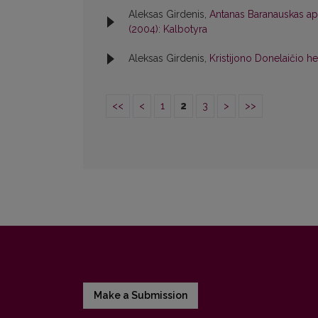
Aleksas Girdenis,
Antanas Baranauskas api
(2004): Kalbotyra
Aleksas Girdenis,
Kristijono Donelaičio h
<<
<
1
2
3
>
>>
Make a Submission