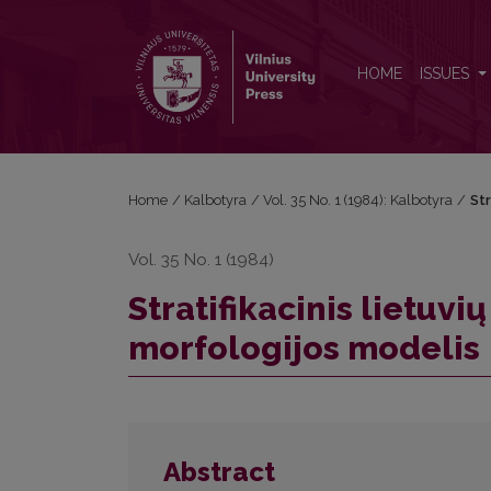
Stratifikacinis lietuvių kalbos veiksmažodžio morfo
HOME
ISSUES
Home
/
Kalbotyra
/
Vol. 35 No. 1 (1984): Kalbotyra
/
Str
Vol. 35 No. 1 (1984)
Stratifikacinis lietuv
morfologijos modelis
Abstract