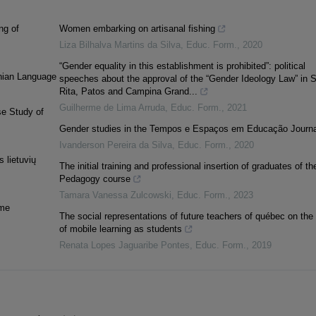
ng of
Women embarking on artisanal fishing
Liza Bilhalva Martins da Silva
,
Educ. Form.
,
2020
“Gender equality in this establishment is prohibited”: political
anian Language
speeches about the approval of the “Gender Ideology Law” in 
Rita, Patos and Campina Grand...
Guilherme de Lima Arruda
,
Educ. Form.
,
2021
se Study of
Gender studies in the Tempos e Espaços em Educação Journa
Ivanderson Pereira da Silva
,
Educ. Form.
,
2020
 lietuvių
The initial training and professional insertion of graduates of th
Pedagogy course
Tamara Vanessa Zulcowski
,
Educ. Form.
,
2023
ime
The social representations of future teachers of québec on the 
of mobile learning as students
Renata Lopes Jaguaribe Pontes
,
Educ. Form.
,
2019