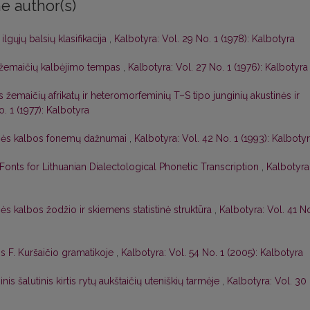
e author(s)
ilgųjų balsių klasifikacija
,
Kalbotyra: Vol. 29 No. 1 (1978): Kalbotyra
 žemaičių kalbėjimo tempas
,
Kalbotyra: Vol. 27 No. 1 (1976): Kalbotyra
s žemaičių afrikatų ir heteromorfeminių T–S tipo junginių akustinės ir
. 1 (1977): Kalbotyra
nės kalbos fonemų dažnumai
,
Kalbotyra: Vol. 42 No. 1 (1993): Kalboty
onts for Lithuanian Dialectological Phonetic Transcription
,
Kalbotyra
ės kalbos žodžio ir skiemens statistinė struktūra
,
Kalbotyra: Vol. 41 N
is F. Kuršaičio gramatikoje
,
Kalbotyra: Vol. 54 No. 1 (2005): Kalbotyra
is šalutinis kirtis rytų aukštaičių uteniškių tarmėje
,
Kalbotyra: Vol. 30