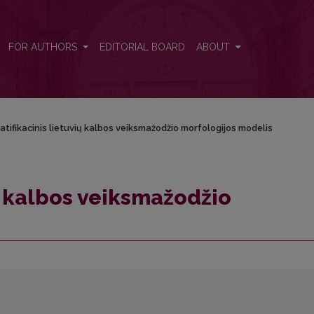
logijos modelis
FOR AUTHORS
EDITORIAL BOARD
ABOUT
atifikacinis lietuvių kalbos veiksmažodžio morfologijos modelis
ių kalbos veiksmažodžio