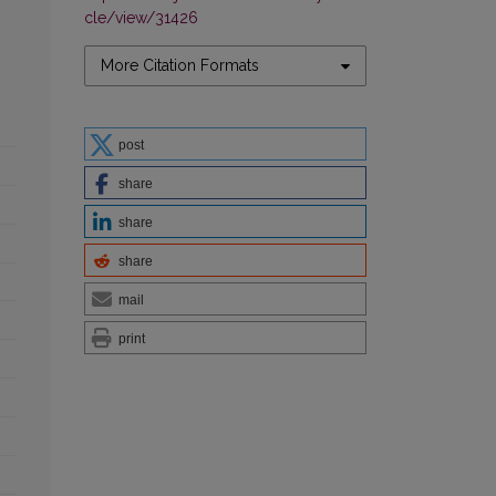
cle/view/31426
More Citation Formats
post
share
share
share
mail
print