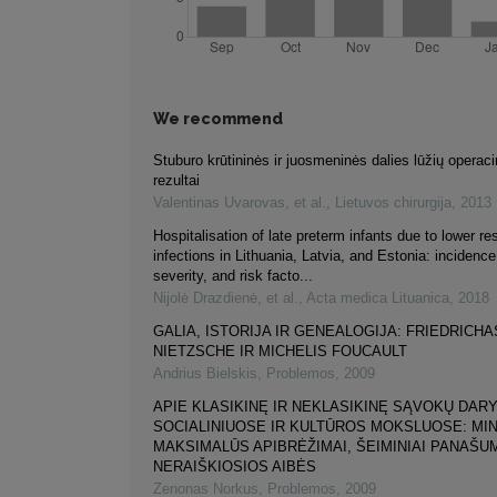
We recommend
Stuburo krūtininės ir juosmeninės dalies lūžių opera
rezultai
Valentinas Uvarovas, et al.
,
Lietuvos chirurgija
,
2013
Hospitalisation of late preterm infants due to lower res
infections in Lithuania, Latvia, and Estonia: incidenc
severity, and risk facto...
Nijolė Drazdienė, et al.
,
Acta medica Lituanica
,
2018
GALIA, ISTORIJA IR GENEALOGIJA: FRIEDRICHA
NIETZSCHE IR MICHELIS FOUCAULT
Andrius Bielskis
,
Problemos
,
2009
APIE KLASIKINĘ IR NEKLASIKINĘ SĄVOKŲ DAR
SOCIALINIUOSE IR KULTŪROS MOKSLUOSE: MIN
MAKSIMALŪS APIBRĖŽIMAI, ŠEIMINIAI PANAŠUM
NERAIŠKIOSIOS AIBĖS
Zenonas Norkus
,
Problemos
,
2009