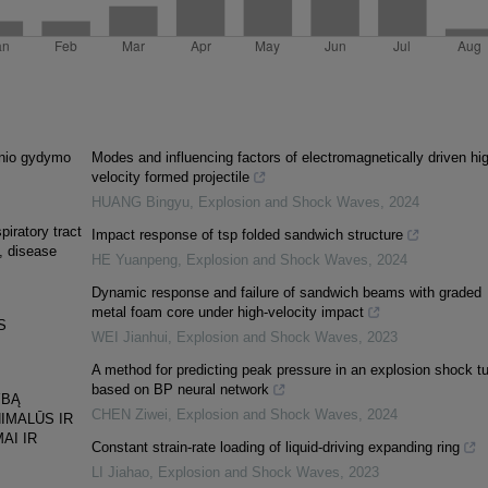
cinio gydymo
Modes and influencing factors of electromagnetically driven hi
velocity formed projectile
HUANG Bingyu
,
Explosion and Shock Waves
,
2024
piratory tract
Impact response of tsp folded sandwich structure
e, disease
HE Yuanpeng
,
Explosion and Shock Waves
,
2024
Dynamic response and failure of sandwich beams with graded
metal foam core under high-velocity impact
S
WEI Jianhui
,
Explosion and Shock Waves
,
2023
A method for predicting peak pressure in an explosion shock t
based on BP neural network
YBĄ
CHEN Ziwei
,
Explosion and Shock Waves
,
2024
IMALŪS IR
AI IR
Constant strain-rate loading of liquid-driving expanding ring
LI Jiahao
,
Explosion and Shock Waves
,
2023