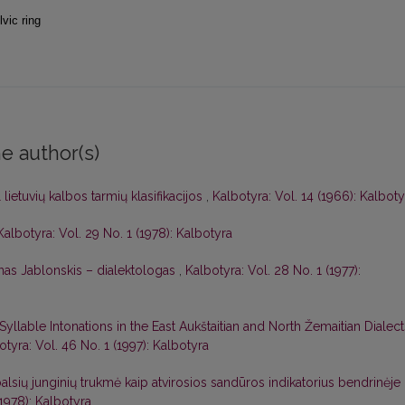
lvic ring
e author(s)
 lietuvių kalbos tarmių klasifikacijos
,
Kalbotyra: Vol. 14 (1966): Kalboty
Kalbotyra: Vol. 29 No. 1 (1978): Kalbotyra
nas Jablonskis – dialektologas
,
Kalbotyra: Vol. 28 No. 1 (1977):
Syllable Intonations in the East Aukštaitian and North Žemaitian Dialect
otyra: Vol. 46 No. 1 (1997): Kalbotyra
balsių junginių trukmė kaip atvirosios sandūros indikatorius bendrinėje
(1978): Kalbotyra