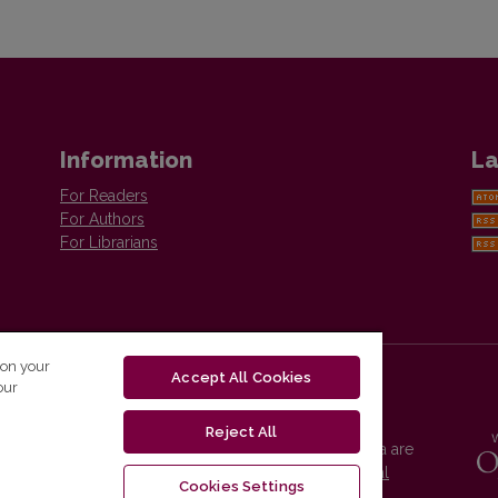
Information
La
For Readers
For Authors
For Librarians
 on your
Accept All Cookies
our
Reject All
Vilnius University Press platform and metadata are
distributed by
Creative Commons International
Cookies Settings
License
.