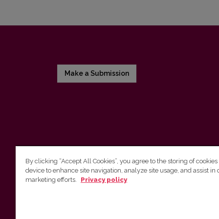
Make a Submission
By clicking “Accept All Cookies”, you agree to the storing of cookies
device to enhance site navigation, analyze site usage, and assist in 
Vilniaus universiteto leidykla
marketing efforts.
Privacy policy
Tel. (8 5) 268 7184, El. paštas
info@leidykla.vu.lt
Saulėtekio al. 9, III rūmai, LT-10222 Vilnius
https://www.leidykla.vu.lt