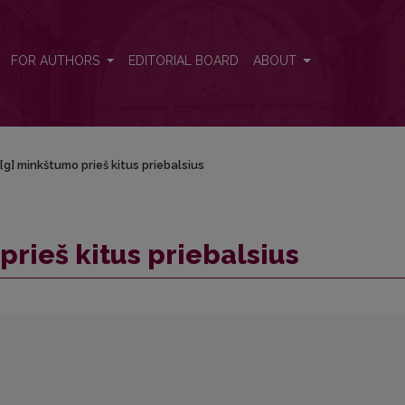
FOR AUTHORS
EDITORIAL BOARD
ABOUT
, [g] minkštumo prieš kitus priebalsius
prieš kitus priebalsius