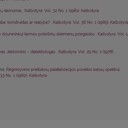
mų dažnumai
,
Kalbotyra: Vol. 32 No. 1 (1981): Kalbotyra
ba: konstruktas ar realybė?
,
Kalbotyra: Vol. 36 No. 1 (1985): Kalbotyra
io dounininkų) tarmės pokirtinių skiemenų priegaidės
,
Kalbotyra: Vol. 1
nas Jablonskis – dialektologas
,
Kalbotyra: Vol. 29 No. 1 (1978):
enė,
Regresyvinis priebalsių palatalizacijos poveikis balsių spektrui
 33 No. 1 (1982): Kalbotyra