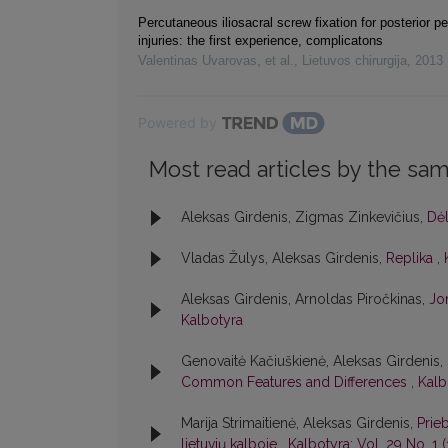
Percutaneous iliosacral screw fixation for posterior pe
injuries: the first experience, complicatons
Valentinas Uvarovas, et al.
,
Lietuvos chirurgija
,
2013
Powered by
Most read articles by the sam
Aleksas Girdenis, Zigmas Zinkevičius,
Dėl
Vladas Žulys, Aleksas Girdenis,
Replika
,
Aleksas Girdenis, Arnoldas Piročkinas,
Jo
Kalbotyra
Genovaitė Kačiuškienė, Aleksas Girdenis,
Common Features and Differences
,
Kalb
Marija Strimaitienė, Aleksas Girdenis,
Prie
lietuvių kalboje
,
Kalbotyra: Vol. 29 No. 1 