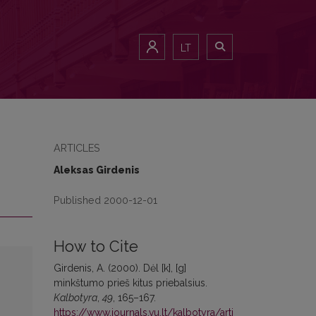
LT
ARTICLES
Aleksas Girdenis
Published 2000-12-01
How to Cite
Girdenis, A. (2000). Dėl [k], [g]
minkštumo prieš kitus priebalsius.
Kalbotyra
,
49
, 165–167.
https://www.journals.vu.lt/kalbotyra/arti