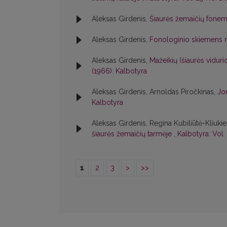
Aleksas Girdenis,
Šiaurės žemaičių fone
Aleksas Girdenis,
Fonologinio skiemens ri
Aleksas Girdenis,
Mažeikių (šiaurės vidur
(1966): Kalbotyra
Aleksas Girdenis, Arnoldas Piročkinas,
Jo
Kalbotyra
Aleksas Girdenis, Regina Kubiliūtė-Kliuki
šiaurės žemaičių tarmėje
,
Kalbotyra: Vol.
1
2
3
>
>>