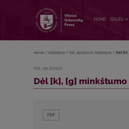
Dėl [k], [g] minkštumo prieš kitus priebalsius
HOME
ISSUES
Home
/
Kalbotyra
/
Vol. 49 (2000): Kalbotyra
/
Dėl [k]
Vol. 49 (2000)
Dėl [k], [g] minkštumo 
PDF