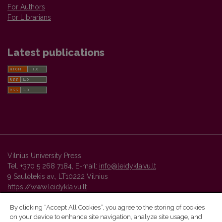
For Authors
For Librarians
Latest publications
Vilnius University Press
Tel. +370 5 268 7184, E-mail:
info@leidykla.vu.lt
9 Saulėtekis av., LT10222 Vilnius
https://www.leidykla.vu.lt
By clicking “Accept All Cookies”, you agree to the storing of cookies
on your device to enhance site navigation, analyze site usage, and