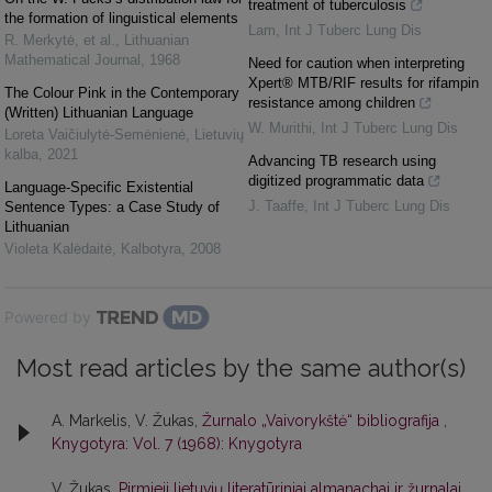
treatment of tuberculosis
the formation of linguistical elements
Lam
,
Int J Tuberc Lung Dis
R. Merkytė, et al.
,
Lithuanian
Mathematical Journal
,
1968
Need for caution when interpreting
Xpert® MTB/RIF results for rifampin
The Colour Pink in the Contemporary
resistance among children
(Written) Lithuanian Language
W. Murithi
,
Int J Tuberc Lung Dis
Loreta Vaičiulytė-Semėnienė
,
Lietuvių
kalba
,
2021
Advancing TB research using
digitized programmatic data
Language-Specific Existential
J. Taaffe
,
Int J Tuberc Lung Dis
Sentence Types: a Case Study of
Lithuanian
Violeta Kalėdaitė
,
Kalbotyra
,
2008
Powered by
Most read articles by the same author(s)
A. Markelis, V. Žukas,
Žurnalo „Vaivorykštė“ bibliografija
,
Knygotyra: Vol. 7 (1968): Knygotyra
V. Žukas,
Pirmieji lietuvių literatūriniai almanachai ir žurnalai
,