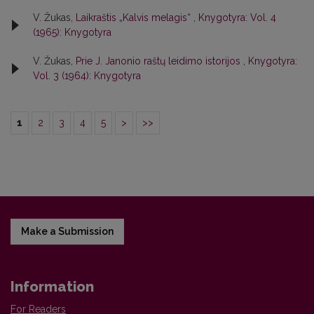
V. Žukas,
Laikraštis „Kalvis melagis“
,
Knygotyra: Vol. 4
(1965): Knygotyra
V. Žukas,
Prie J. Janonio raštų leidimo istorijos
,
Knygotyra:
Vol. 3 (1964): Knygotyra
1
2
3
4
5
>
>>
Make a Submission
Information
For Readers