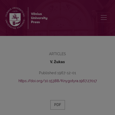
Apie K. Būgos lietuvių kalbos žodyną
ARTICLES
V. Žukas
Published 1967-12-01
https://doi.org/10.15388/Knygotyra.1967.27017
PDF