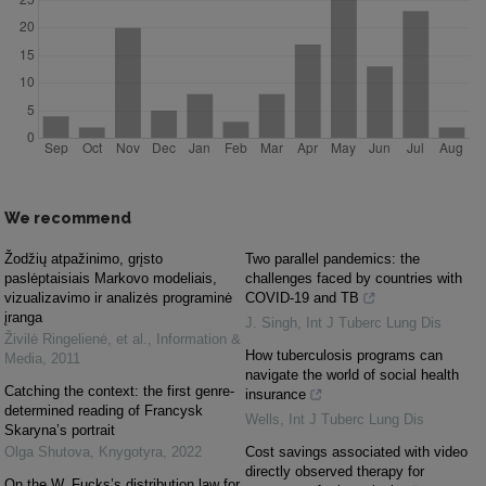
We recommend
Žodžių atpažinimo, grįsto
Two parallel pandemics: the
paslėptaisiais Markovo modeliais,
challenges faced by countries with
vizualizavimo ir analizės programinė
COVID-19 and TB
įranga
J. Singh
,
Int J Tuberc Lung Dis
Živilė Ringelienė, et al.
,
Information &
How tuberculosis programs can
Media
,
2011
navigate the world of social health
Catching the context: the first genre-
insurance
determined reading of Francysk
Wells
,
Int J Tuberc Lung Dis
Skaryna’s portrait
Olga Shutova
,
Knygotyra
,
2022
Cost savings associated with video
directly observed therapy for
On the W. Fucks’s distribution law for