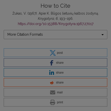
How to Cite
Žukas, V. (1967). Apie K. Būgos lietuvių kalbos žodyną.
Knygotyra
,
6
, 193–196.
https://doi.org/10.15388/Knygotyra.1967.27017
More Citation Formats
post
share
share
share
mail
print