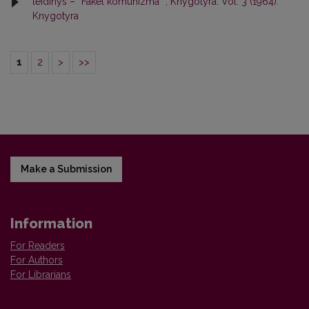
leidinys – “Fakel komunizma”
,
Knygotyra: Vol. 3 (1964):
Knygotyra
1
2
>
>>
Make a Submission
Information
For Readers
For Authors
For Librarians