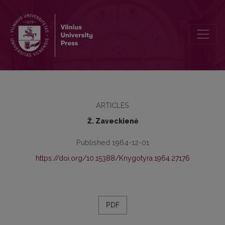
V. I. Lenino veikalų chronologinė bibliografija ir jos panaudojimo g
ARTICLES
Ž. Zaveckienė
Published 1964-12-01
https://doi.org/10.15388/Knygotyra.1964.27176
PDF