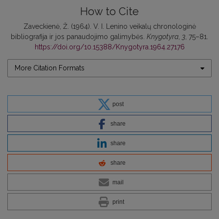
How to Cite
Zaveckienė, Ž. (1964). V. I. Lenino veikalų chronologinė
bibliografija ir jos panaudojimo galimybės.
Knygotyra
,
3
, 75–81.
https://doi.org/10.15388/Knygotyra.1964.27176
More Citation Formats
post
share
share
share
mail
print