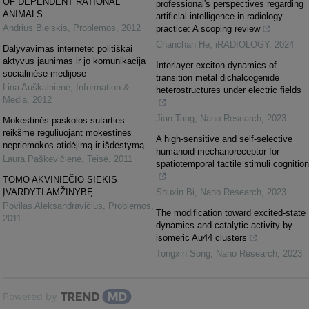
OF DEPENDENT RATIONAL
professional's perspectives regarding
ANIMALS
artificial intelligence in radiology
Andrius Bielskis
,
Problemos
,
2012
practice: A scoping review
Chanchan He
,
iRADIOLOGY
,
2024
Dalyvavimas internete: politiškai
aktyvus jaunimas ir jo komunikacija
Interlayer exciton dynamics of
socialinėse medijose
transition metal dichalcogenide
Lina Auškalnienė
,
Information &
heterostructures under electric fields
Media
,
2012
Jian Tang
,
Nano Research
,
2023
Mokestinės paskolos sutarties
reikšmė reguliuojant mokestinės
A high-sensitive and self-selective
nepriemokos atidėjimą ir išdėstymą
humanoid mechanoreceptor for
Laura Paškevičienė
,
Teisė
,
2011
spatiotemporal tactile stimuli cognition
TOMO AKVINIEČIO SIEKIS
ĮVARDYTI AMŽINYBĘ
Shuxin Bi
,
Nano Research
,
2023
Povilas Aleksandravičius
,
Problemos
,
The modification toward excited-state
2011
dynamics and catalytic activity by
isomeric Au44 clusters
Tongxin Song
,
Nano Research
,
2023
Powered by