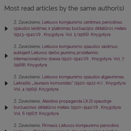
Most read articles by the same author(s)
Ž. Zaveckienė,
Lietuvos komjaunimo centrinės periodinės
spaudos leidimas ir platinimas buržuazijos diktatūros metais
(1923–1940.VI)
,
Knygotyra: Vol. 5 (1966): Knygotyra
Ž. Zaveckienė,
Lietuvos komjaunimo spaudos vaidmuo,
auklėjant Lietuvos darbo jaunimą proletarinio
internacionalizmo dvasia (1920–1940.VI)
,
Knygotyra: Vol. 7
(1968): Knygotyra
Ž. Zaveckienė,
Lietuvos komjaunimo spaudos atgaivinimas.
Laikraštis „Jaunasis komunistas” (1920–1922 m.)
,
Knygotyra:
Vol. 4 (1965): Knygotyra
Ž. Zaveckienė,
Ateistinė propaganda LKJS spaudoje
buržuazinės diktatūros metais (1920–1940.VI)
,
Knygotyra:
Vol. 6 (1967): Knygotyra
Ž. Zaveckienė,
Pirmasis Lietuvos komjaunimo periodinis