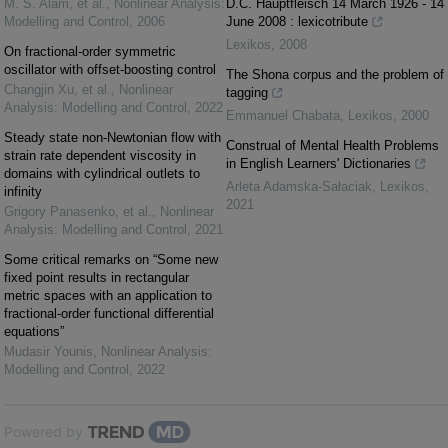
M. S. Alam, et al.
,
Nonlinear Analysis:
D.C. Hauptfleisch 14 March 1926 - 14
Modelling and Control
,
2006
June 2008 : lexicotribute
Lexikos
,
2008
On fractional-order symmetric
oscillator with offset-boosting control
The Shona corpus and the problem of
Changjin Xu, et al.
,
Nonlinear
tagging
Analysis: Modelling and Control
,
2022
Emmanuel Chabata
,
Lexikos
,
2000
Steady state non-Newtonian flow with
Construal of Mental Health Problems
strain rate dependent viscosity in
in English Learners' Dictionaries
domains with cylindrical outlets to
Arleta Adamska-Sałaciak
,
Lexikos
,
infinity
2021
Grigory Panasenko, et al.
,
Nonlinear
Analysis: Modelling and Control
,
2021
Some critical remarks on “Some new
fixed point results in rectangular
metric spaces with an application to
fractional-order functional differential
equations”
Mudasir Younis
,
Nonlinear Analysis:
Modelling and Control
,
2022
Powered by