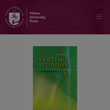
KOMPIUTERIŲ VIRUSOLOGIJOS TERMINŲ PARADIGMINIAI SEMANTINI