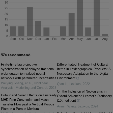
We recommend
Finite-time lag projective
Differentiated Treatment of Cultural
synchronization of delayed fractional-
Items in Lexicographical Products: A
order quaternion-valued neural
Necessary Adaptation to the Digital
networks with parameter uncertainties
Environment
Weiying Shang, et al.
,
Nonlinear
Qian Li
,
Lexikos
,
2022
Analysis: Modelling and Control
,
2023
On the Inclusion of Neologisms in
Dufour and Soret Effects on Unsteady
Oxford Advanced Learner's Dictionary
MHD Free Convection and Mass
(10th edition)
Transfer Flow past a Vertical Porous
Anmin Wang
,
Lexikos
,
2024
Plate in a Porous Medium