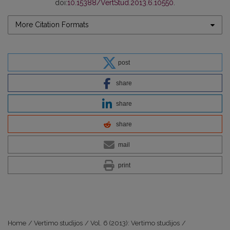
doi:
10.15388/VertStud.2013.6.10550
.
More Citation Formats
post
share
share
share
mail
print
Home
/
Vertimo studijos
/
Vol. 6 (2013): Vertimo studijos
/