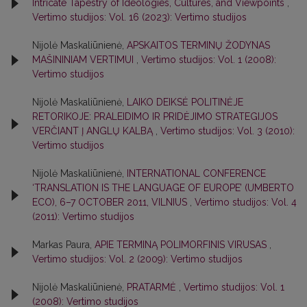
Intricate Tapestry of Ideologies, Cultures, and Viewpoints
,
Vertimo studijos: Vol. 16 (2023): Vertimo studijos
Nijolė Maskaliūnienė,
APSKAITOS TERMINŲ ŽODYNAS
MAŠININIAM VERTIMUI
,
Vertimo studijos: Vol. 1 (2008):
Vertimo studijos
Nijolė Maskaliūnienė,
LAIKO DEIKSĖ POLITINĖJE
RETORIKOJE: PRALEIDIMO IR PRIDĖJIMO STRATEGIJOS
VERČIANT Į ANGLŲ KALBĄ
,
Vertimo studijos: Vol. 3 (2010):
Vertimo studijos
Nijolė Maskaliūnienė,
INTERNATIONAL CONFERENCE
‘TRANSLATION IS THE LANGUAGE OF EUROPE’ (UMBERTO
ECO), 6–7 OCTOBER 2011, VILNIUS
,
Vertimo studijos: Vol. 4
(2011): Vertimo studijos
Markas Paura,
APIE TERMINĄ POLIMORFINIS VIRUSAS
,
Vertimo studijos: Vol. 2 (2009): Vertimo studijos
Nijolė Maskaliūnienė,
PRATARMĖ
,
Vertimo studijos: Vol. 1
(2008): Vertimo studijos