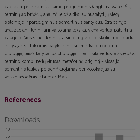
paprastai priskiriami kenkimo programoms (angl. malware). Šių
terminų apibrėžčių analizė leidžia tiksliau nustatyti jų vietą
sistemoje ir paradigminius semantinius santykius. Straipsnyje
analizuojami terminai ir vartojama leksika, viena vertus, patvirtina
daugelio šios srities terminų atsiradimą vidinio skolinimosi būdu
ir sąsajas su tokiomis dalykinėmis sritimis kaip medicina,
biologija, teisė, karyba, psichologija ir pan.; kita vertus, atskleidžia
termino kompiuterių virusas metaforinę prigimtį – visas jo
semantinis laukas personifikuojamas per kolokacijas su
veiksmažodžiais ir būdvardžiais.
References
Downloads