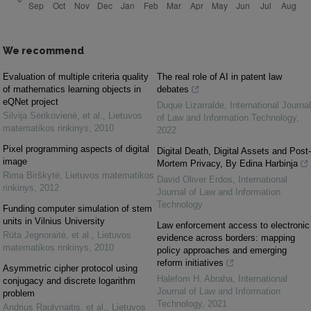
We recommend
Evaluation of multiple criteria quality
The real role of AI in patent law
of mathematics learning objects in
debates
eQNet project
Duque Lizarralde
,
International Journal
Silvija Sėrikovienė, et al.
,
Lietuvos
of Law and Information Technology
,
matematikos rinkinys
,
2010
2022
Pixel programming aspects of digital
Digital Death, Digital Assets and Post-
image
Mortem Privacy, By Edina Harbinja
Rima Birškytė
,
Lietuvos matematikos
David Oliver Erdos
,
International
rinkinys
,
2012
Journal of Law and Information
Technology
Funding computer simulation of stem
units in Vilnius University
Law enforcement access to electronic
Rūta Jegnoraitė, et al.
,
Lietuvos
evidence across borders: mapping
matematikos rinkinys
,
2010
policy approaches and emerging
reform initiatives
Asymmetric cipher protocol using
Halefom H. Abraha
,
International
conjugacy and discrete logarithm
Journal of Law and Information
problem
Technology
,
2021
Andrius Raulynaitis, et al.
,
Lietuvos