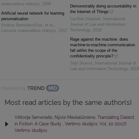
matematikos rinkinys
,
2009
Demonstrably doing accountability in
the Internet of Things
Artificial neural network for learning
personalisation
Lachlan Urquhart
,
International
Journal of Law and Information
Andrius Berniukevičius, et al.
,
Technology
,
2018
Lietuvos matematikos rinkinys
,
2017
Rage against the machine: does
machine-to-machine communication
fall within the scope of the
confidentiality principle?
Stijn Storms
,
International Journal of
Law and Information Technology
,
2019
Powered by
Most read articles by the same author(s)
Viktorija Semėnaitė, Nijolė Maskaliūnienė,
Translating Dialect
in Fiction: A Case Study
,
Vertimo studijos: Vol. 10 (2017):
Vertimo studijos