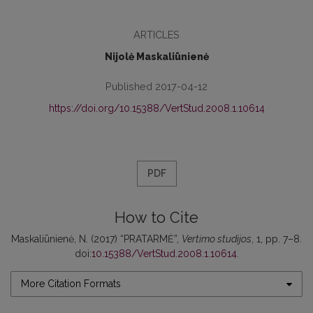
ARTICLES
Nijolė Maskaliūnienė
Published 2017-04-12
https://doi.org/10.15388/VertStud.2008.1.10614
PDF
How to Cite
Maskaliūnienė, N. (2017) “PRATARMĖ”,
Vertimo studijos
, 1, pp. 7–8.
doi:
10.15388/VertStud.2008.1.10614
.
More Citation Formats