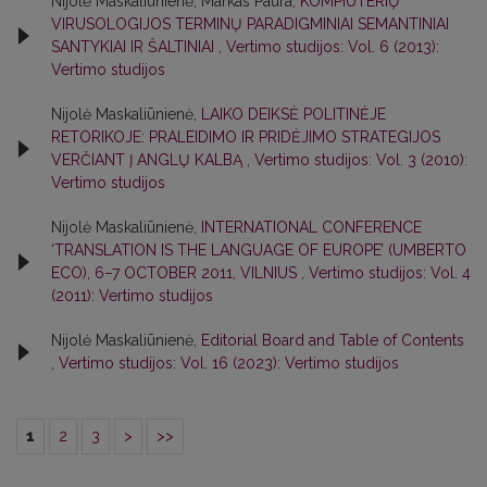
Nijolė Maskaliūnienė, Markas Paura,
KOMPIUTERIŲ
VIRUSOLOGIJOS TERMINŲ PARADIGMINIAI SEMANTINIAI
SANTYKIAI IR ŠALTINIAI
,
Vertimo studijos: Vol. 6 (2013):
Vertimo studijos
Nijolė Maskaliūnienė,
LAIKO DEIKSĖ POLITINĖJE
RETORIKOJE: PRALEIDIMO IR PRIDĖJIMO STRATEGIJOS
VERČIANT Į ANGLŲ KALBĄ
,
Vertimo studijos: Vol. 3 (2010):
Vertimo studijos
Nijolė Maskaliūnienė,
INTERNATIONAL CONFERENCE
‘TRANSLATION IS THE LANGUAGE OF EUROPE’ (UMBERTO
ECO), 6–7 OCTOBER 2011, VILNIUS
,
Vertimo studijos: Vol. 4
(2011): Vertimo studijos
Nijolė Maskaliūnienė,
Editorial Board and Table of Contents
,
Vertimo studijos: Vol. 16 (2023): Vertimo studijos
1
2
3
>
>>