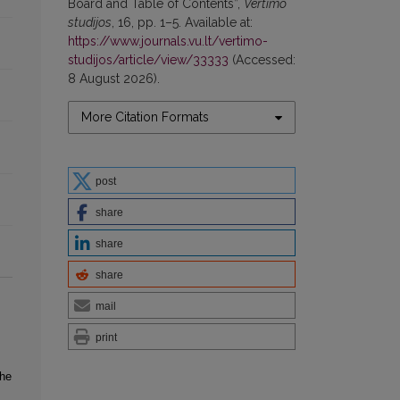
Board and Table of Contents”,
Vertimo
studijos
, 16, pp. 1–5. Available at:
https://www.journals.vu.lt/vertimo-
studijos/article/view/33333
(Accessed:
8 August 2026).
More Citation Formats
post
share
share
share
mail
print
the