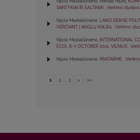
Nijolė Maskaliūnienė, Markas Paura,
KOMP
SANTYKIAI IR ŠALTINIAI
,
Vertimo studijos:
Nijolė Maskaliūnienė,
LAIKO DEIKSĖ POLI
VERČIANT Į ANGLŲ KALBĄ
,
Vertimo stud
Nijolė Maskaliūnienė,
INTERNATIONAL C
ECO), 6–7 OCTOBER 2011, VILNIUS
,
Vert
Nijolė Maskaliūnienė,
PRATARMĖ
,
Vertimo
1
2
3
>
>>