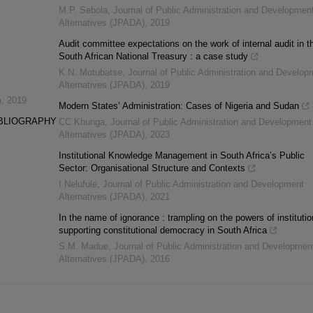
M.P. Sebola
,
Journal of Public Administration and Developmen
Alternatives (JPADA)
,
2019
Audit committee expectations on the work of internal audit in t
South African National Treasury : a case study
K.N. Motubatse
,
Journal of Public Administration and Develop
Alternatives (JPADA)
,
2019
a
,
2019
Modern States’ Administration: Cases of Nigeria and Sudan
IBLIOGRAPHY
CC Khunga
,
Journal of Public Administration and Development
Alternatives (JPADA)
,
2023
Institutional Knowledge Management in South Africa’s Public
Sector: Organisational Structure and Contexts
I Nelufule
,
Journal of Public Administration and Development
Alternatives (JPADA)
,
2021
In the name of ignorance : trampling on the powers of instituti
supporting constitutional democracy in South Africa
S.M. Madue
,
Journal of Public Administration and Developmen
Alternatives (JPADA)
,
2016