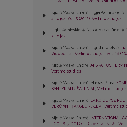
EU WHITE PAPERS
,
Vertimo studijos: Vol
Nijolė Maskaliūnienė, Ligija Kaminskienė,
studijos: Vol. 5 (2012): Vertimo studijos
Ligija Kaminskienė, Nijolė Maskaliūnienė,
studijos
Nijolė Maskaliūnienė, Ingrida Tatolytė,
Tra
Viewpoints
,
Vertimo studijos: Vol. 16 (20
Nijolė Maskaliūnienė,
APSKAITOS TERMI
Vertimo studijos
Nijolė Maskaliūnienė, Markas Paura,
KOMP
SANTYKIAI IR ŠALTINIAI
,
Vertimo studijos:
Nijolė Maskaliūnienė,
LAIKO DEIKSĖ POLI
VERČIANT Į ANGLŲ KALBĄ
,
Vertimo stud
Nijolė Maskaliūnienė,
INTERNATIONAL C
ECO), 6–7 OCTOBER 2011, VILNIUS
,
Vert