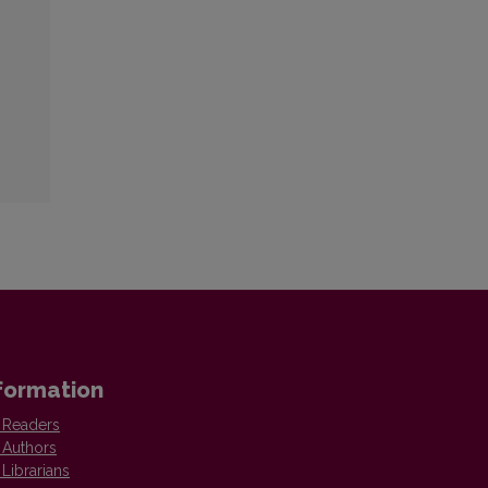
formation
 Readers
 Authors
 Librarians