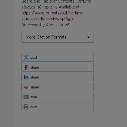
Board and Table of Contents”,
Vertimo
studijos
, 18, pp. 1–5. Available at:
https://www.journals.vu.lt/vertimo-
studijos/article/view/44690
(Accessed: 7 August 2026).
More Citation Formats
post
share
share
share
mail
print