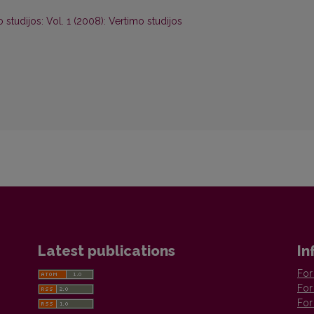
 studijos: Vol. 1 (2008): Vertimo studijos
Latest publications
In
For
For
For