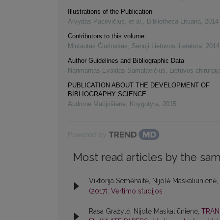
Illustrations of the Publication
Arvydas Pacevičius, et al.
,
Bibliotheca Lituana
,
2014
Contributors to this volume
Mintautas Čiurinskas
,
Senoji Lietuvos literatūra
,
2014
Author Guidelines and Bibliographic Data
Narimantas Evaldas Samalavičius
,
Lietuvos chirurgij
PUBLICATION ABOUT THE DEVELOPMENT OF
BIBLIOGRAPHY SCIENCE
Audronė Matijošienė
,
Knygotyra
,
2015
Powered by
Most read articles by the sam
Viktorija Semėnaitė, Nijolė Maskaliūnienė,
(2017): Vertimo studijos
Rasa Gražytė, Nijolė Maskaliūnienė,
TRAN