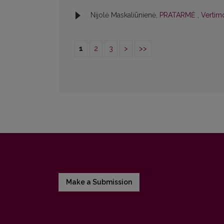
Nijolė Maskaliūnienė,
PRATARMĖ
,
Vertimo
1
2
3
>
>>
Make a Submission