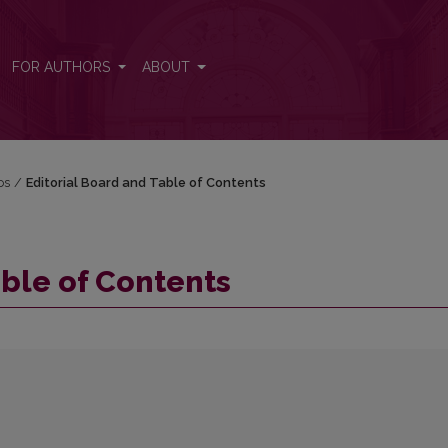
FOR AUTHORS
ABOUT
os
/
Editorial Board and Table of Contents
able of Contents