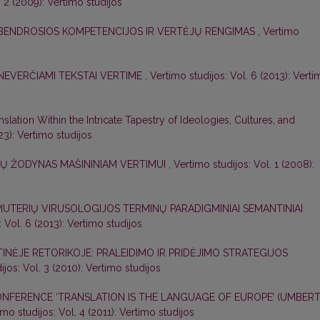
. 2 (2009): Vertimo studijos
BENDROSIOS KOMPETENCIJOS IR VERTĖJŲ RENGIMAS
,
Vertimo
NEVERČIAMI TEKSTAI VERTIME
,
Vertimo studijos: Vol. 6 (2013): Vert
nslation Within the Intricate Tapestry of Ideologies, Cultures, and
23): Vertimo studijos
NŲ ŽODYNAS MAŠININIAM VERTIMUI
,
Vertimo studijos: Vol. 1 (2008):
IUTERIŲ VIRUSOLOGIJOS TERMINŲ PARADIGMINIAI SEMANTINIAI
 Vol. 6 (2013): Vertimo studijos
TINĖJE RETORIKOJE: PRALEIDIMO IR PRIDĖJIMO STRATEGIJOS
ijos: Vol. 3 (2010): Vertimo studijos
ONFERENCE ‘TRANSLATION IS THE LANGUAGE OF EUROPE’ (UMBER
imo studijos: Vol. 4 (2011): Vertimo studijos