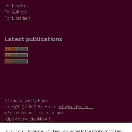
For Readers
For Authors
For Librarians
Latest publications
Vilnius University Press
Tel. +370 5 268 7184, E-mail:
info@leidykla.vu.lt
9 Saulėtekis av., LT10222 Vilnius
https://www.leidykla.vu.lt
By clicking “Accept All Cookies”, you agree to the storing of cookies