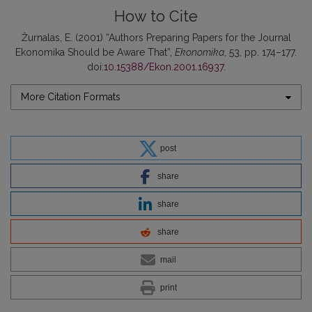
How to Cite
Žurnalas, E. (2001) “Authors Preparing Papers for the Journal
Ekonomika Should be Aware That”,
Ekonomika
, 53, pp. 174–177.
doi:
10.15388/Ekon.2001.16937
.
More Citation Formats
post
share
share
share
mail
print