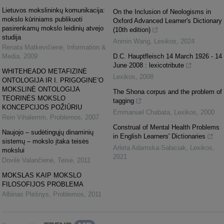
Lietuvos mokslininkų komunikacija:
On the Inclusion of Neologisms in
mokslo kūriniams publikuoti
Oxford Advanced Learner's Dictionary
pasirenkamų mokslo leidinių atvejo
(10th edition)
studija
Anmin Wang
,
Lexikos
,
2024
Renata Matkevičienė
,
Information &
Media
,
2009
D.C. Hauptfleisch 14 March 1926 - 14
June 2008 : lexicotribute
WHITEHEADO METAFIZINĖ
Lexikos
,
2008
ONTOLOGIJA IR I. PRIGOGINE’O
MOKSLINĖ ONTOLOGIJA
The Shona corpus and the problem of
TEORINĖS MOKSLO
tagging
KONCEPCIJOS POŽIŪRIU
Emmanuel Chabata
,
Lexikos
,
2000
Rein Vihalemm
,
Problemos
,
2007
Construal of Mental Health Problems
Naujojo – sudėtingųjų dinaminių
in English Learners' Dictionaries
sistemų – mokslo įtaka teisės
Arleta Adamska-Sałaciak
,
Lexikos
,
mokslui
2021
Dovilė Valančienė
,
Teisė
,
2011
MOKSLAS KAIP MOKSLO
FILOSOFIJOS PROBLEMA
Albinas Plėšnys
,
Problemos
,
2011