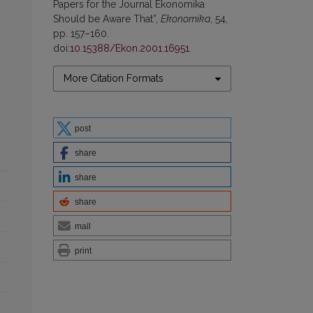
Papers for the Journal Ekonomika
Should be Aware That”,
Ekonomika
, 54,
pp. 157–160.
doi:
10.15388/Ekon.2001.16951
.
More Citation Formats
post
share
share
share
mail
print