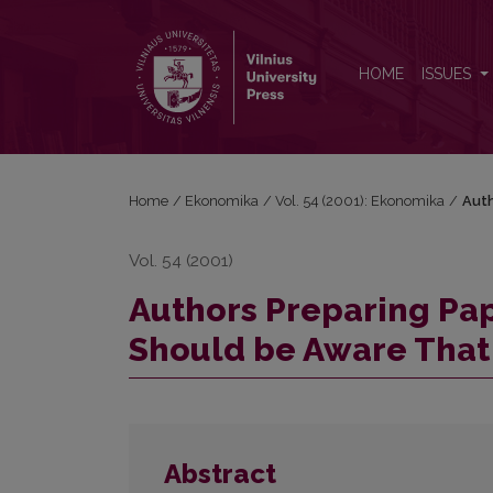
Authors Preparing Papers for the Journal Ekonomi
HOME
ISSUES
Home
/
Ekonomika
/
Vol. 54 (2001): Ekonomika
/
Auth
Vol. 54 (2001)
Authors Preparing Pap
Should be Aware That
Abstract