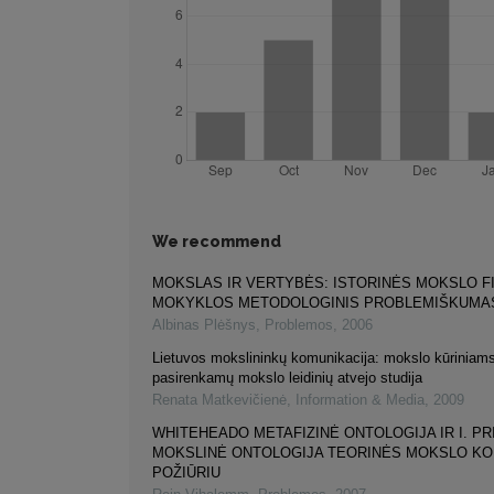
We recommend
MOKSLAS IR VERTYBĖS: ISTORINĖS MOKSLO F
MOKYKLOS METODOLOGINIS PROBLEMIŠKUMA
Albinas Plėšnys
,
Problemos
,
2006
Lietuvos mokslininkų komunikacija: mokslo kūriniams
pasirenkamų mokslo leidinių atvejo studija
Renata Matkevičienė
,
Information & Media
,
2009
WHITEHEADO METAFIZINĖ ONTOLOGIJA IR I. PR
MOKSLINĖ ONTOLOGIJA TEORINĖS MOKSLO K
POŽIŪRIU