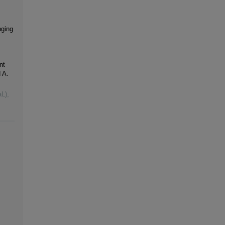
nging
nt
 A.
aL)
,