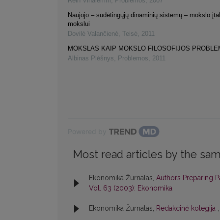
Rein Vihalemm
,
Problemos
,
2007
Naujojo – sudėtingųjų dinaminių sistemų – mokslo įta
mokslui
Dovilė Valančienė
,
Teisė
,
2011
MOKSLAS KAIP MOKSLO FILOSOFIJOS PROBLE
Albinas Plėšnys
,
Problemos
,
2011
Powered by
Most read articles by the sam
Ekonomika Žurnalas,
Authors Preparing 
Vol. 63 (2003): Ekonomika
Ekonomika Žurnalas,
Redakcinė kolegija