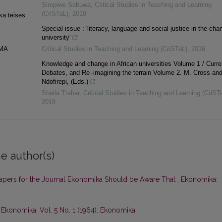
Simpiwe Sobuwa
,
Critical Studies in Teaching and Learning
(CriSTaL)
,
2019
ka teisės
Special issue : 'literacy, language and social justice in the cha
university'
MA
Critical Studies in Teaching and Learning (CriSTaL)
,
2016
Knowledge and change in African universities Volume 1 / Curre
Debates, and Re–imagining the terrain Volume 2. M. Cross and
Ndofirepi, (Eds.)
Sheila Trahar
,
Critical Studies in Teaching and Learning (CriST
2018
e author(s)
Papers for the Journal Ekonomika Should be Aware That
,
Ekonomika:
,
Ekonomika: Vol. 5 No. 1 (1964): Ekonomika