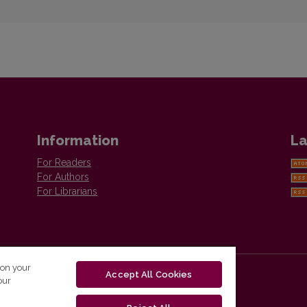
Information
La
For Readers
For Authors
For Librarians
 on your
Accept All Cookies
our