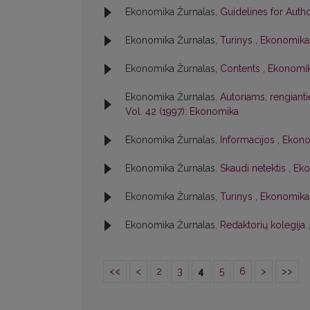
Ekonomika Žurnalas,
Guidelines for Auth
Ekonomika Žurnalas,
Turinys
,
Ekonomika:
Ekonomika Žurnalas,
Contents
,
Ekonomik
Ekonomika Žurnalas,
Autoriams, rengiant
Vol. 42 (1997): Ekonomika
Ekonomika Žurnalas,
Informacijos
,
Ekonom
Ekonomika Žurnalas,
Skaudi netektis
,
Eko
Ekonomika Žurnalas,
Turinys
,
Ekonomika:
Ekonomika Žurnalas,
Redaktorių kolegija
<<
<
2
3
4
5
6
>
>>