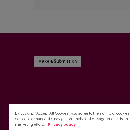
Make a Submission
By clicking “Accept All Cookies”, you agree to the storing of cookies
device to enhance site navigation, analyze site usage, and assist in 
Vilnius University Press
marketing efforts.
Privacy policy