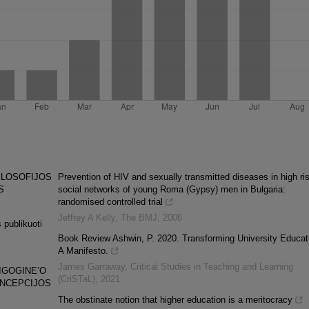
ILOSOFIJOS
Prevention of HIV and sexually transmitted diseases in high ri
S
social networks of young Roma (Gypsy) men in Bulgaria:
randomised controlled trial
Jeffrey A Kelly
,
The BMJ
,
2006
 publikuoti
Book Review Ashwin, P. 2020. Transforming University Educat
A Manifesto.
James Garraway
,
Critical Studies in Teaching and Learning
IGOGINE’O
(CriSTaL)
,
2021
ONCEPCIJOS
The obstinate notion that higher education is a meritocracy