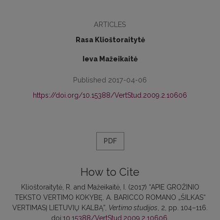
ARTICLES
Rasa Klioštoraitytė
Ieva Mažeikaitė
Published 2017-04-06
https://doi.org/10.15388/VertStud.2009.2.10606
PDF
How to Cite
Klioštoraitytė, R. and Mažeikaitė, I. (2017) “APIE GROŽINIO
TEKSTO VERTIMO KOKYBĘ. A. BARICCO ROMANO „ŠILKAS“
VERTIMASĮ LIETUVIŲ KALBĄ”,
Vertimo studijos
, 2, pp. 104–116.
doi:
10.15388/VertStud.2009.2.10606
.