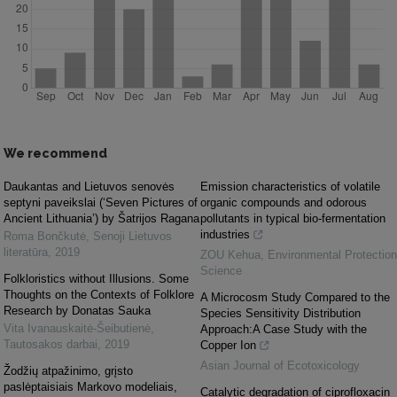
We recommend
Daukantas and Lietuvos senovės
Emission characteristics of volatile
septyni paveikslai (‘Seven Pictures of
organic compounds and odorous
Ancient Lithuania’) by Šatrijos Ragana
pollutants in typical bio-fermentation
industries
Roma Bončkutė
,
Senoji Lietuvos
literatūra
,
2019
ZOU Kehua
,
Environmental Protection
Science
Folkloristics without Illusions. Some
Thoughts on the Contexts of Folklore
A Microcosm Study Compared to the
Research by Donatas Sauka
Species Sensitivity Distribution
Vita Ivanauskaitė-Šeibutienė
,
Approach:A Case Study with the
Tautosakos darbai
,
2019
Copper Ion
Asian Journal of Ecotoxicology
Žodžių atpažinimo, grįsto
paslėptaisiais Markovo modeliais,
Catalytic degradation of ciprofloxacin