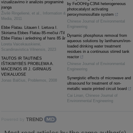
vizualizavimo ir analizės programinė
by FeOOH/g-C3N4 heterogeneous
įranga
photocatalyst activating
Živilė Ringelienė, et al.
,
Information &
peroxymonosulfate system
Media
,
2011
Chinese Journal of Environmental
Engineering
Ebbe Flatau. Litauen I. Lietuva I.
Skiriama Ebbes Flatau 85-mečiui /Til
Dynamic phosphorus removal from
Ebbe Flatau i anledning af hans 85 år
aqueous solutions by lanthanum/iron-
Loreta Vaicekauskienė
,
loaded drinking water treatment
Scandinavistica Vilnensis
,
2023
residues in a continuous stirred tank
reactor
TAUTOS IR TAUTINĖS
IŠTIKIMYBĖS PROBLEMA A.
Chinese Journal of Environmental
MACEINOS IR J. GIRNIAUS
Engineering
VEIKALUOSE
Synergistic effects of microwave and
Jonas Balčius
,
Problemos
,
2008
ultrasound for treatment of non-
metallic waste printed circuit board
Cai Linan
,
Chinese Journal of
Environmental Engineering
Powered by