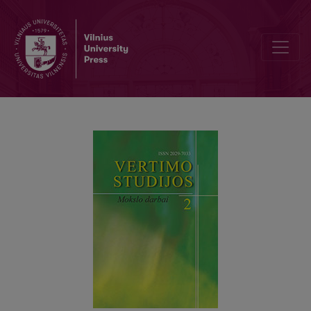
APIE GROŽINIO TEKSTO VERTIMO KOKYBĘ. A. BARICCO ROMANO „