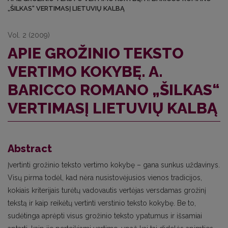
„ŠILKAS“ VERTIMASĮ LIETUVIŲ KALBĄ
Vol. 2 (2009)
APIE GROŽINIO TEKSTO
VERTIMO KOKYBĘ. A.
BARICCO ROMANO „ŠILKAS“
VERTIMASĮ LIETUVIŲ KALBĄ
Abstract
Įvertinti grožinio teksto vertimo kokybę – gana sunkus uždavinys.
Visų pirma to­dėl, kad nėra nusistovėjusios vienos tradicijos,
kokiais kriterijais turėtų vadovautis vertėjas versdamas grožinį
tekstą ir kaip reikėtų vertinti verstinio teksto kokybę. Be to,
sudėtinga aprėpti visus grožinio teksto ypatumus ir išsamiai