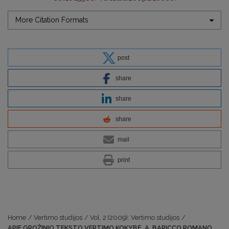
More Citation Formats
post
share
share
share
mail
print
Home
/
Vertimo studijos
/
Vol. 2 (2009): Vertimo studijos
/
APIE GROŽINIO TEKSTO VERTIMO KOKYBĘ. A. BARICCO ROMANO