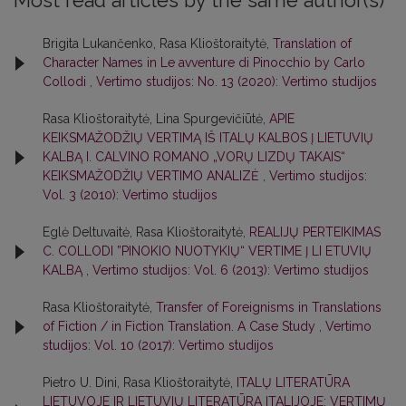
Most read articles by the same author(s)
Brigita Lukančenko, Rasa Klioštoraitytė,
Translation of
Character Names in Le avventure di Pinocchio by Carlo
Collodi
,
Vertimo studijos: No. 13 (2020): Vertimo studijos
Rasa Klioštoraitytė, Lina Spurgevičiūtė,
APIE
KEIKSMAŽODŽIŲ VERTIMĄ IŠ ITALŲ KALBOS Į LIETUVIŲ
KALBĄ I. CALVINO ROMANO „VORŲ LIZDŲ TAKAIS“
KEIKSMAŽODŽIŲ VERTIMO ANALIZĖ
,
Vertimo studijos:
Vol. 3 (2010): Vertimo studijos
Eglė Deltuvaitė, Rasa Klioštoraitytė,
REALIJŲ PERTEIKIMAS
C. COLLODI ”PINOKIO NUOTYKIŲ“ VERTIME Į LI ETUVIŲ
KALBĄ
,
Vertimo studijos: Vol. 6 (2013): Vertimo studijos
Rasa Klioštoraitytė,
Transfer of Foreignisms in Translations
of Fiction / in Fiction Translation. A Case Study
,
Vertimo
studijos: Vol. 10 (2017): Vertimo studijos
Pietro U. Dini, Rasa Klioštoraitytė,
ITALŲ LITERATŪRA
LIETUVOJE IR LIETUVIŲ LITERATŪRA ITALIJOJE: VERTIMŲ