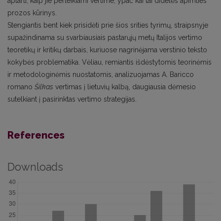
aptarti, kaip jie perteikiami vertime, ypač kai tai didelės apimties
prozos kūrinys.
Stengiantis bent kiek prisidėti prie šios srities tyrimų, straipsnyje
supažindi­nama su svarbiausiais pastarųjų metų Italijos vertimo
teoretikų ir kritikų darbais, kuriuose nagrinėjama verstinio teksto
kokybės problematika. Vėliau, remiantis iš­dėstytomis teorinėmis
ir metodologinėmis nuostatomis, analizuojamas A. Baricco
romano
Šilkas
vertimas į lietuvių kalbą, daugiausia dėmesio
sutelkiant į pasirinktas vertimo strategijas.
References
Downloads