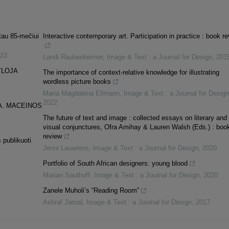
tau 85-mečiui
Interactive contemporary art. Participation in practice : book r
23
Landi Raubenheimer
,
Image & Text : a Journal for Design
,
201
YLOJA
The importance of context-relative knowledge for illustrating
wordless picture books
Maria Magdalena Ellmann
,
Image & Text : a Journal for Design
2022
A. MACEINOS
The future of text and image : collected essays on literary and
visual conjunctures, Ofra Amihay & Lauren Walsh (Eds.) : boo
review
 publikuoti
Jenni Lauwrens
,
Image & Text : a Journal for Design
,
2020
Portfolio of South African designers: young blood
Marian Sauthoff
,
Image & Text : a Journal for Design
,
2020
Zanele Muholi’s “Reading Room”
Ashraf Jamal
,
Image & Text : a Journal for Design
,
2017