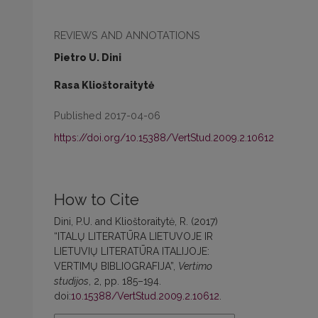
REVIEWS AND ANNOTATIONS
Pietro U. Dini
Rasa Klioštoraitytė
Published 2017-04-06
https://doi.org/10.15388/VertStud.2009.2.10612
How to Cite
Dini, P.U. and Klioštoraitytė, R. (2017)
“ITALŲ LITERATŪRA LIETUVOJE IR
LIETUVIŲ LITERATŪRA ITALIJOJE:
VERTIMŲ BIBLIOGRAFIJA”,
Vertimo
studijos
, 2, pp. 185–194.
doi:
10.15388/VertStud.2009.2.10612
.