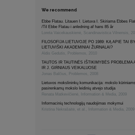
We recommend
Ebbe Flatau. Litauen I. Lietuva I. Skiriama Ebbes Fla
/Til Ebbe Flatau i anledning af hans 85 år
Loreta Vaicekauskienė
,
Scandinavistica Vilnensis
,
20
FILOSOFIJA LIETUVOJE PO 1989: KĄ APIE TAI B
LIETUVIŠKI AKADEMINIAI ŽURNALAI?
Aldis Gedutis
,
Problemos
,
2010
TAUTOS IR TAUTINĖS IŠTIKIMYBĖS PROBLEMA 
IR J. GIRNIAUS VEIKALUOSE
Jonas Balčius
,
Problemos
,
2008
Lietuvos mokslininkų komunikacija: mokslo kūriniams
pasirenkamų mokslo leidinių atvejo studija
Renata Matkevičienė
,
Information & Media
,
2009
Informacinių technologijų naudojimas mokymui
Kristina Nekrašaitė, et al.
,
Information & Media
,
2009