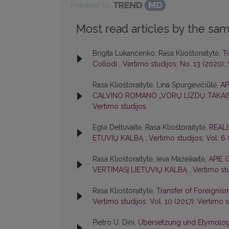
Powered by
Most read articles by the sam
Brigita Lukančenko, Rasa Klioštoraitytė,
T
Collodi
,
Vertimo studijos: No. 13 (2020):
Rasa Klioštoraitytė, Lina Spurgevičiūtė,
AP
CALVINO ROMANO „VORŲ LIZDŲ TAKAI
Vertimo studijos
Eglė Deltuvaitė, Rasa Klioštoraitytė,
REALI
ETUVIŲ KALBĄ
,
Vertimo studijos: Vol. 6 
Rasa Klioštoraitytė, Ieva Mažeikaitė,
APIE 
VERTIMASĮ LIETUVIŲ KALBĄ
,
Vertimo stu
Rasa Klioštoraitytė,
Transfer of Foreignism
Vertimo studijos: Vol. 10 (2017): Vertimo s
Pietro U. Dini,
Übersetzung und Etymologic