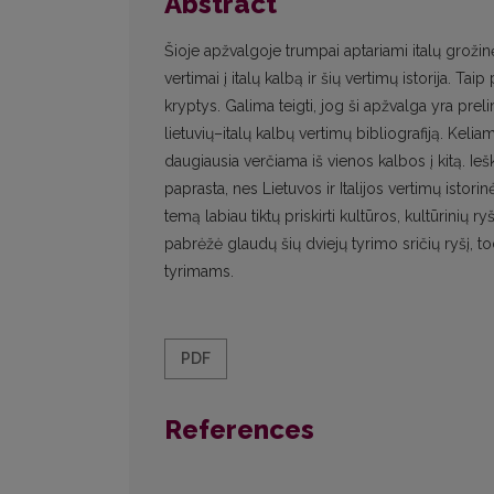
Abstract
Šioje apžvalgoje trumpai aptariami italų grožinės 
vertimai į italų kalbą ir šių vertimų istorija. T
kryptys. Galima teigti, jog ši apžvalga yra preli
lietuvių–italų kalbų vertimų bibliografiją. Keli
daugiausia verčiama iš vienos kalbos į kitą. I
paprasta, nes Lietuvos ir Italijos vertimų istorinė
temą labiau tiktų priskirti kultūros, kultūri­nių ryš
pabrėžė glaudų šių dviejų tyrimo sričių ryšį, t
tyrimams.
PDF
References