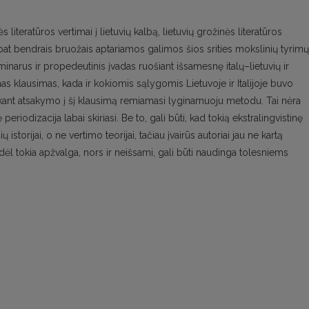
literatūros vertimai į lietuvių kal­bą, lietuvių grožinės literatūros
aip pat bendrais bruožais aptariamos galimos šios srities mokslinių tyrimų
minarus ir propedeutinis įvadas ruošiant išsames­nę italų–lietuvių ir
amas klausimas, kada ir kokiomis sąlygomis Lietuvoje ir Italijoje buvo
eškant atsakymo į šį klausimą remiamasi lyginamuoju metodu. Tai nėra
 periodizacija labai skiriasi. Be to, gali būti, kad tokią ekstralingvistinę
ių istorijai, o ne vertimo teorijai, tačiau įvairūs autoriai jau ne kartą
odėl tokia apžvalga, nors ir neišsami, gali būti naudinga tolesniems