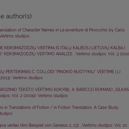
e author(s)
ranslation of Character Names in Le avventure di Pinocchio by Carlo
 Vertimo studijos
IE KEIKSMAŽODŽIŲ VERTIMĄ IŠ ITALŲ KALBOS Į LIETUVIŲ KALBĄ I.
S“ KEIKSMAŽODŽIŲ VERTIMO ANALIZĖ
,
Vertimo studijos: Vol. 3 (2010
JŲ PERTEIKIMAS C. COLLODI ”PINOKIO NUOTYKIŲ“ VERTIME Į LI
(2013): Vertimo studijos
GROŽINIO TEKSTO VERTIMO KOKYBĘ. A. BARICCO ROMANO „ŠILKAS
dijos: Vol. 2 (2009): Vertimo studijos
s in Translations of Fiction / in Fiction Translation. A Case Study
,
tudijos
a veritas (Am Beispiel von Genesis 2, 23)
,
Vertimo studijos: Vol. 10