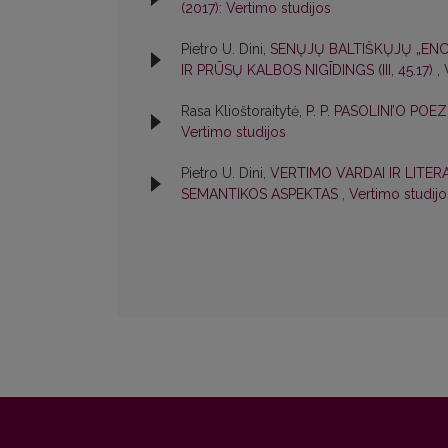
(2017): Vertimo studijos
Pietro U. Dini,
SENŲJŲ BALTIŠKŲJŲ „ENC
IR PRŪSŲ KALBOS NIGĪDINGS (III, 45.17)
,
Rasa Klioštoraitytė,
P. P. PASOLINI’O P
Vertimo studijos
Pietro U. Dini,
VERTIMO VARDAI IR LITER
SEMANTIKOS ASPEKTAS
,
Vertimo studijo